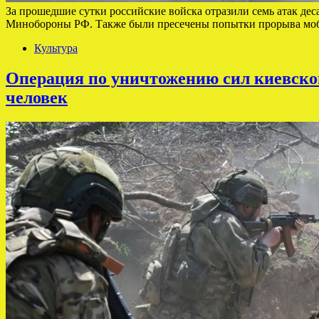
За прошедшие сутки российские войска отразили семь атак де
Минобороны РФ. Также были пресечены попытки прорыва моби
Культура
Операция по уничтожению сил киевско
человек