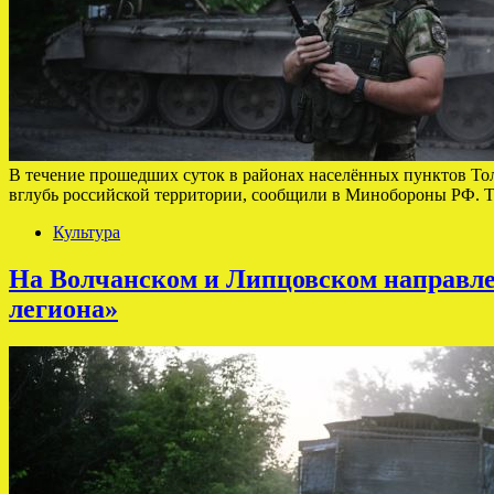
В течение прошедших суток в районах населённых пунктов То
вглубь российской территории, сообщили в Минобороны РФ. 
Культура
На Волчанском и Липцовском направлен
легиона»