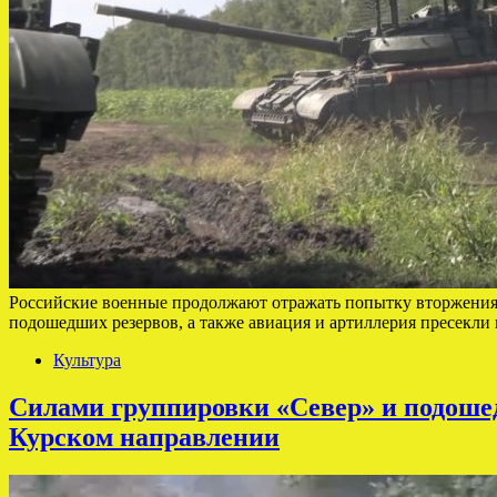
Российские военные продолжают отражать попытку вторжения
подошедших резервов, а также авиация и артиллерия пресекл
Культура
Силами группировки «Север» и подоше
Курском направлении