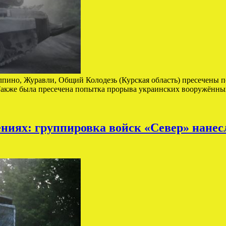
лпино, Журавли, Общий Колодезь (Курская область) пресечены
Также была пресечена попытка прорыва украинских вооружённ
иях: группировка войск «Север» нанес