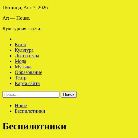
Skip
Пятница, Авг 7, 2026
to
Art — House.
content
Культурная газета.
Кино
Культура
Литература
Мода
Музыка
Образование
Театр
Карта сайта
Найти:
Home
Беспилотники
Беспилотники