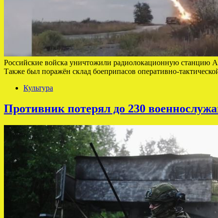
Российские войска уничтожили радиолокационную станцию AN
Также был поражён склад боеприпасов оперативно-тактическ
Культура
Противник потерял до 230 военнослуж