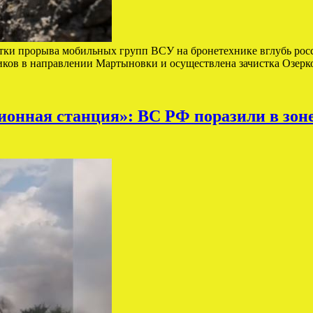
тки прорыва мобильных групп ВСУ на бронетехнике вглубь росс
ков в направлении Мартыновки и осуществлена зачистка Озерк
ционная станция»: ВС РФ поразили в зо