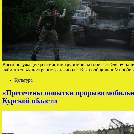
Военнослужащие российской группировки войск «Север» нане
наёмников «Иностранного легиона». Как сообщили в Минобор
Культура
«Пресечены попытки прорыва мобильн
Курской области