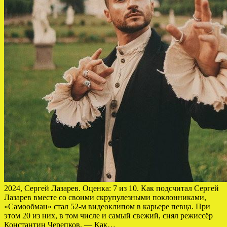
2024, Сергей Лазарев. Оценка: 7 из 10. Как подсчитал Сергей
Лазарев вместе со своими скрупулезными поклонниками,
«Самообман» стал 52-м видеоклипом в карьере певца. При
этом 20 из них, в том числе и самый свежий, снял режиссёр
Константин Черепков. — Как…