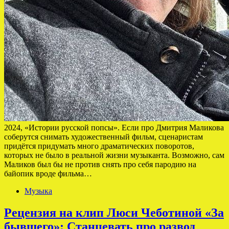
2024, «Истории русской попсы». Если про Дмитрия Маликова
соберутся снимать художественный фильм, сценаристам
придётся придумать много драматических поворотов,
которых не было в реальной жизни музыканта. Возможно, сам
Маликов был бы не против снять про себя пародию на
байопик вроде фильма…
Музыка
Рецензия на клип Люси Чеботиной «За
бывшего»: Станцевать про развод