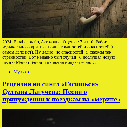
2024, Barabanov.fm, Aerosound. Оценка: 7 из 10. Работа
музыкального критика полна трудностей и опасностей (на
самом деле нет). Ну ладно, не опасностей, а, скажем так,
странностей. Вот недавно был случай. Я дослушал новую
песню Мэйби Бэйби и включил новую песню…
Музыка
Рецензия на сингл «Гасишься»
Султана Лагучева: Песня о
принуждении к поездкам на «мерине»