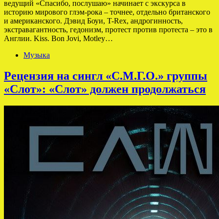
ведущий «Спасибо, послушаю» начинает с экскурса в
историю мирового глэм-рока – точнее, отдельно британского
и американского. Дэвид Боуи, T-Rex, андрогинность,
экстравагантность, гедонизм, протест против протеста – это в
Англии. Kiss. Bon Jovi, Motley…
Музыка
Рецензия на сингл «С.М.Г.О.» группы
«Слот»: «Слот» должен продолжаться