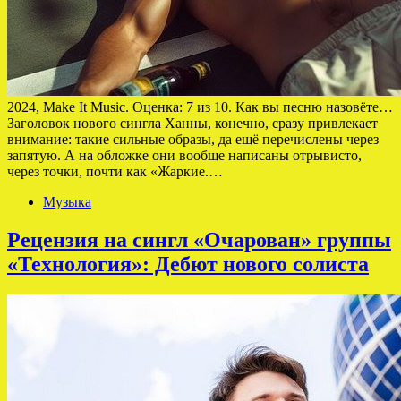
2024, Make It Music. Оценка: 7 из 10. Как вы песню назовёте…
Заголовок нового сингла Ханны, конечно, сразу привлекает
внимание: такие сильные образы, да ещё перечислены через
запятую. А на обложке они вообще написаны отрывисто,
через точки, почти как «Жаркие.…
Музыка
Рецензия на сингл «Очарован» группы
«Технология»: Дебют нового солиста