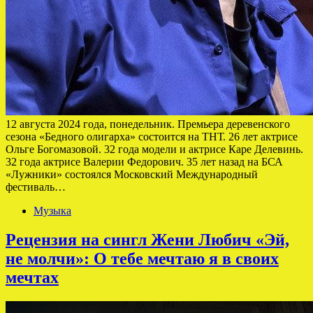
12 августа 2024 года, понедельник. Премьера деревенского
сезона «Бедного олигарха» состоится на ТНТ. 26 лет актрисе
Ольге Богомазовой. 32 года модели и актрисе Каре Делевинь.
32 года актрисе Валерии Федорович. 35 лет назад на БСА
«Лужники» состоялся Московский Международный
фестиваль…
Музыка
Рецензия на сингл Жени Любич «Эй,
не молчи»: О тебе мечтаю я в своих
мечтах