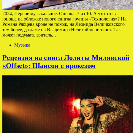
2024, Первое музыкальное. Оценка: 7 из 10. А что это за
юноша на обложке нового сингла группы «Технология»? На
Романа Рябцева вроде не похож, на Леонида Величковского
тем более, да даже на Владимира Нечитайло не тянет. Так
может подумать зритель,…
Музыка
Рецензия на сингл Лолиты Милявской
«Offset»: Шансон с ирокезом