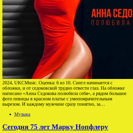
2024, UKCMusic. Оценка: 6 из 10. Сингл начинается с
обложки, и от седоковской трудно отвести глаз. На обложке
написано «Анна Седокова полюбила себя», а рядом большое
фото певицы в красном платье с умопомрачительным
вырезом. И каждому мужчине сразу понятно, за…
Музыка
Сегодня 75 лет Марку Нопфлеру