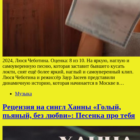
2024, Люся Чеботина. Оценка: 8 из 10. На яркую, наглую и
самоуверенную песню, которая заставит бывшего кусать
локти, снят ещё более яркий, наглый и самоуверенный клип.
Люся Чеботина и режиссёр Заур Засеев представили
динамичную историю, которая начинается в Москве в…
Музыка
Рецензия на сингл Ханны «Голый,
пьяный, без любви»: Песенка про тебя