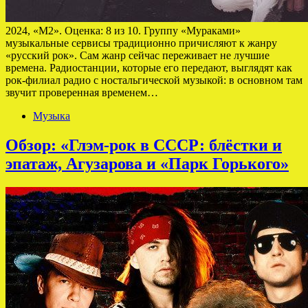
2024, «М2». Оценка: 8 из 10. Группу «Мураками»
музыкальные сервисы традиционно причисляют к жанру
«русский рок». Сам жанр сейчас переживает не лучшие
времена. Радиостанции, которые его передают, выглядят как
рок-филиал радио с ностальгической музыкой: в основном там
звучит проверенная временем…
Музыка
Обзор: «Глэм-рок в СССР: блёстки и
эпатаж, Агузарова и «Парк Горького»