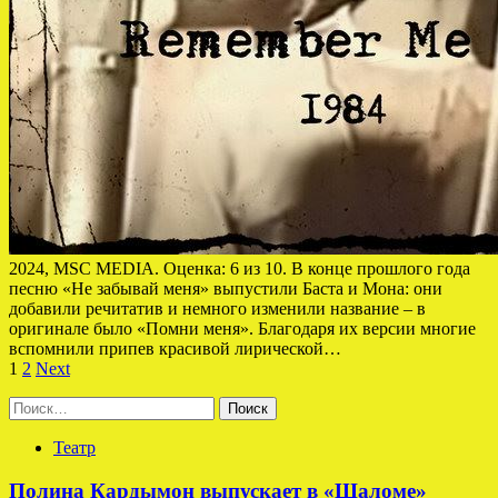
2024, MSC MEDIA. Оценка: 6 из 10. В конце прошлого года
песню «Не забывай меня» выпустили Баста и Мона: они
добавили речитатив и немного изменили название – в
оригинале было «Помни меня». Благодаря их версии многие
вспомнили припев красивой лирической…
Пагинация
1
2
Next
записей
Найти:
Театр
Полина Кардымон выпускает в «Шаломе»