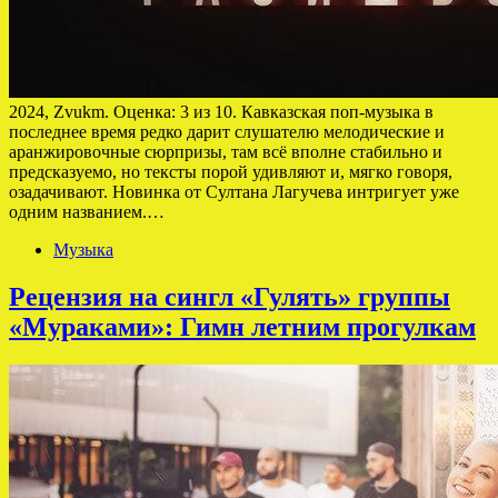
2024, Zvukm. Оценка: 3 из 10. Кавказская поп-музыка в
последнее время редко дарит слушателю мелодические и
аранжировочные сюрпризы, там всё вполне стабильно и
предсказуемо, но тексты порой удивляют и, мягко говоря,
озадачивают. Новинка от Султана Лагучева интригует уже
одним названием.…
Музыка
Рецензия на сингл «Гулять» группы
«Мураками»: Гимн летним прогулкам