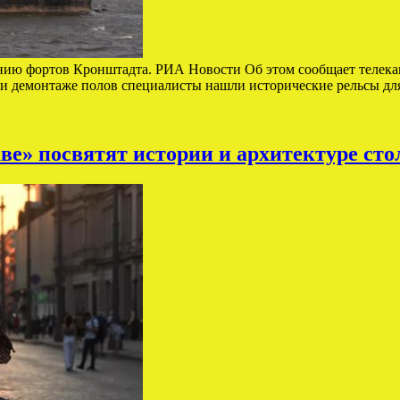
ению фортов Кронштадта. РИА Новости Об этом сообщает телекан
ри демонтаже полов специалисты нашли исторические рельсы дл
ве» посвятят истории и архитектуре ст