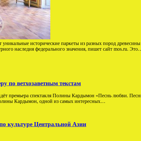
т уникальные исторические паркеты из разных пород древесины 
урного наследия федерального значения, пишет сайт mos.ru. Это
у по ветхозаветным текстам
йдёт премьера спектакля Полины Кардымон «Песнь любви. Песнь
Полины Кардымон, одной из самых интересных…
по культуре Центральной Азии