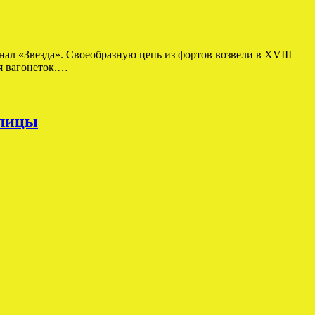
ал «Звезда». Своеобразную цепь из фортов возвели в XVIII
я вагонеток.…
олицы