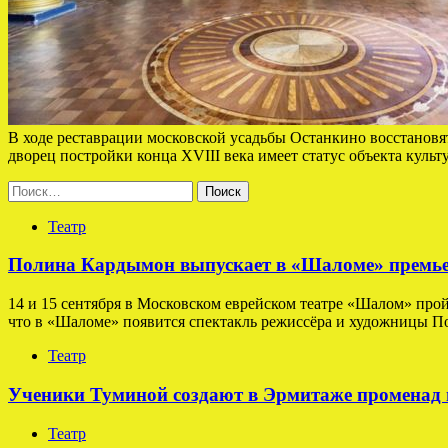
В ходе реставрации московской усадьбы Останкино восстановя
дворец постройки конца XVIII века имеет статус объекта культ
Найти:
Театр
Полина Кардымон выпускает в «Шаломе» премьер
14 и 15 сентября в Московском еврейском театре «Шалом» про
что в «Шаломе» появится спектакль режиссёра и художницы 
Театр
Ученики Туминой создают в Эрмитаже променад 
Театр