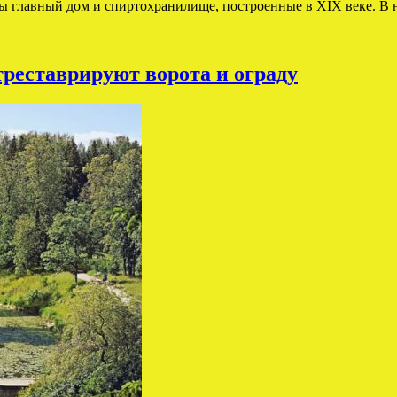
ны главный дом и спиртохранилище, построенные в XIX веке. В
треставрируют ворота и ограду