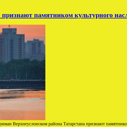
е признают памятником культурного нас
ариман Верхнеуслонском района Татарстана признают памятнико