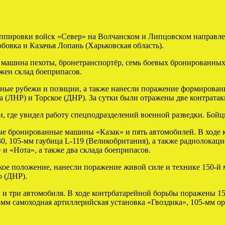
ппировки войск «Север» на Волчанском и Липцовском направле
бовка и Казачья Лопань (Харьковская область).
я машина пехоты, бронетранспортёр, семь боевых бронированных
жен склад боеприпасов.
дные рубежи и позиции, а также нанесли поражение формирован
ка (ЛНР) и Торское (ДНР). За сутки были отражены две контрат
 где увидел работу спецподразделений военной разведки. Бойц
вые бронированные машины «Казак» и пять автомобилей. В ходе
-30, 105-мм гаубица L-119 (Великобритания), а также радиолок
 «Нота», а также два склада боеприпасов.
е положение, нанесли поражение живой силе и технике 150-й м
о (ДНР).
и три автомобиля. В ходе контрбатарейной борьбы поражены 15
2-мм самоходная артиллерийская установка «Гвоздика», 105-мм 