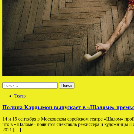
Найти:
Театр
Полина Кардымон выпускает в «Шаломе» премьер
14 и 15 сентября в Московском еврейском театре «Шалом» про
что в «Шаломе» появится спектакль режиссёра и художницы По
2021 […]