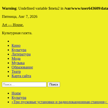
Warning
: Undefined variable $meta2 in
/var/www/user643609/data
Skip
Пятница, Авг 7, 2026
to
Art — House.
content
Культурная газета.
Кино
Культура
Литература
Мода
Музыка
Образование
Театр
Карта сайта
Найти:
Home
Культура
«Три пусковые установки и радиолокационная станция»: