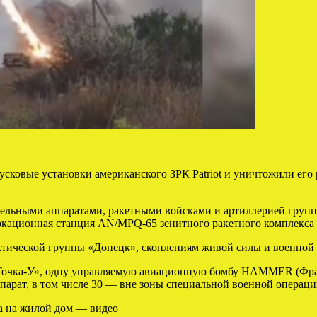
пусковые установки американского ЗРК Patriot и уничтожили е
тельными аппаратами, ракетными войсками и артиллерией груп
кационная станция AN/МPQ-65 зенитного ракетного комплекса 
ктической группы «Донецк», скоплениям живой силы и военной 
 «Точка-У», одну управляемую авиационную бомбу HAMMER (Фр
парат, в том числе 30 — вне зоны специальной военной операци
ла на жилой дом — видео