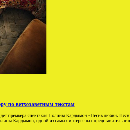
у по ветхозаветным текстам
йдёт премьера спектакля Полины Кардымон «Песнь любви. Песнь
лины Кардымон, одной из самых интересных представительниц н