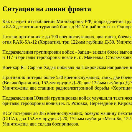
Ситуация на линии фронта
Как следует из сообщения Минобороны РФ, подразделения гру
и 82-й десантно-штурмовой бригад ВСУ в районах н. п. Одноро
Потери противника: до 190 военнослужащих, два танка, боева
огня RAK-SA-12 (Хорватия), три 122-мм гаубицы Д-30. Уничто
Подразделения группировки войск «Запад» заняли более выго
и 117-й бригады теробороны возле н. п. Макеевка, Стельмахов
Военкор RT Саргон Хадая побывал на Покровском направлении,
Противник потерял более 520 военнослужащих, танк, две бое
(Великобритания), 152-мм орудие Д-20, две 122-мм гаубицы Д
Уничтожены две станции радиоэлектронной борьбы «Хортица» и
Подразделения Южной группировки войск улучшили тактическо
бригады теробороны вблизи н. п. Розовка, Переездное и Киров
ВСУ потеряли до 385 военнослужащих, боевую машину пехоты 
(США), два 152-мм орудия Д-20, 152-мм гаубица «Мста-Б», 12
Уничтожены два склада боеприпасов.