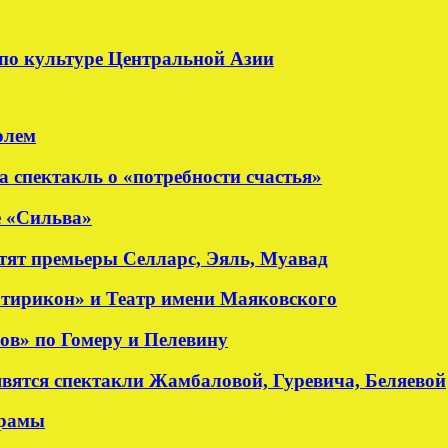
по культуре Центральной Азии
олем
а спектакль о «потребности счастья»
е «Сильва»
стят премьеры Селларс, Эяль, Муавад
атирикон» и Театр имени Маяковского
ов» по Гомеру и Пелевину
явятся спектакли Жамбаловой, Гуревича, Беляевой
драмы