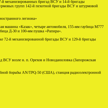
17-й механизированных бригад ВСУ и 14-й бригады
штурмовых групп 142-й пехотной бригады ВСУ и штурмовой
ностранного легиона»
ная машина «Казак», четыре автомобиля, 155-мм гаубица М777
убица Д-30 и 100-мм пушка «Рапира».
ке 72-й механизированной бригады ВСУ и 129-й бригады
 ВСУ возле н. п. Орехов и Новоданиловка (Запорожская
рейной борьбы AN/TPQ-50 (США), станция радиоэлектронной