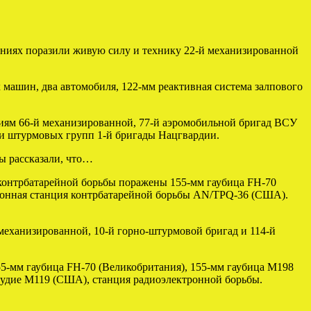
ниях поразили живую силу и технику 22-й механизированной
 машин, два автомобиля, 122-мм реактивная система залпового
иям 66-й механизированной, 77-й аэромобильной бригад ВСУ
аки штурмовых групп 1-й бригады Нацгвардии.
ы рассказали, что…
 контрбатарейной борьбы поражены 155-мм гаубица FH-70
ационная станция контрбатарейной борьбы AN/TPQ-36 (США).
еханизированной, 10-й горно-штурмовой бригад и 114-й
5-мм гаубица FH-70 (Великобритания), 155-мм гаубица М198
орудие М119 (США), станция радиоэлектронной борьбы.