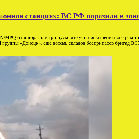
ционная станция»: ВС РФ поразили в зо
/МPQ-65 и поразили три пусковые установки зенитного ракетн
й группы «Донецк», ещё восемь складов боеприпасов бригад В