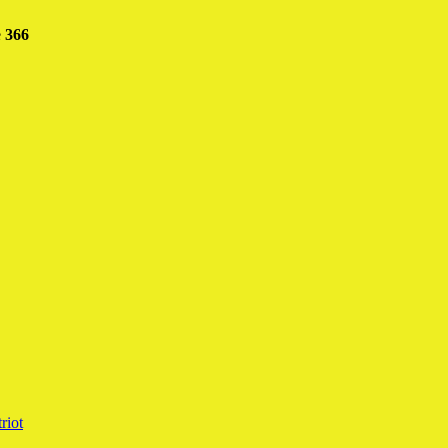
e
366
riot