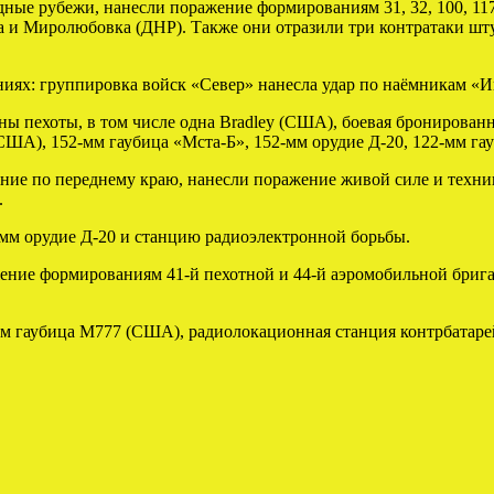
дные рубежи, нанесли поражение формированиям 31, 32, 100, 1
вка и Миролюбовка (ДНР). Также они отразили три контратаки 
иях: группировка войск «Север» нанесла удар по наёмникам «И
ы пехоты, в том числе одна Bradley (США), боевая бронирован
США), 152-мм гаубица «Мста-Б», 152-мм орудие Д-20, 122-мм га
ие по переднему краю, нанесли поражение живой силе и техни
.
-мм орудие Д-20 и станцию радиоэлектронной борьбы.
ние формированиям 41-й пехотной и 44-й аэромобильной бригад
-мм гаубица М777 (США), радиолокационная станция контрбата