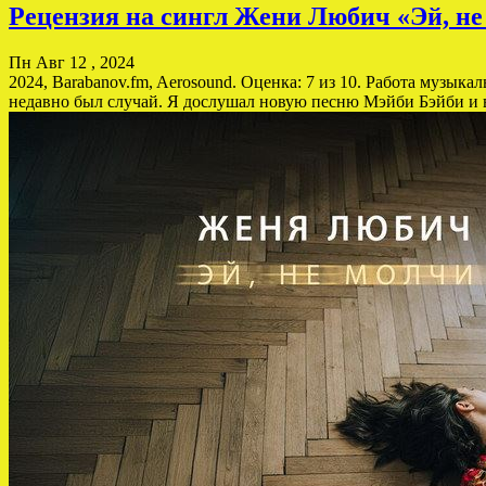
Рецензия на сингл Жени Любич «Эй, не 
Пн Авг 12 , 2024
2024, Barabanov.fm, Aerosound. Оценка: 7 из 10. Работа музыкал
недавно был случай. Я дослушал новую песню Мэйби Бэйби и 