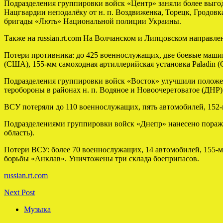
Подразделения группировки войск «Центр» заняли более выго
Нацгвардии неподалёку от н. п. Воздвиженка, Торецк, Гродо
бригады «Лють» Национальной полиции Украины.
Также на russian.rt.com
На Волчанском и Липцовском направлен
Потери противника: до 425 военнослужащих, две боевые машин
(США), 155-мм самоходная артиллерийская установка Paladin (
Подразделения группировки войск «Восток» улучшили положен
теробороны в районах н. п. Водяное и Новоочеретоватое (ДНР)
ВСУ потеряли до 110 военнослужащих, пять автомобилей, 152
Подразделениями группировки войск «Днепр» нанесено пораже
область).
Потери ВСУ: более 70 военнослужащих, 14 автомобилей, 155
борьбы «Анклав». Уничтожены три склада боеприпасов.
russian.rt.com
Next Post
Музыка