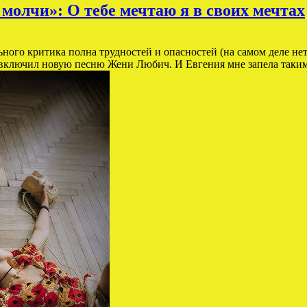
молчи»: О тебе мечтаю я в своих мечтах
ьного критика полна трудностей и опасностей (на самом деле нет)
включил новую песню Жени Любич. И Евгения мне запела таким