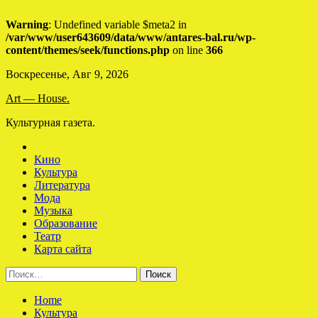
Warning
: Undefined variable $meta2 in
/var/www/user643609/data/www/antares-bal.ru/wp-
content/themes/seek/functions.php
on line
366
Skip
Воскресенье, Авг 9, 2026
to
Art — House.
content
Культурная газета.
Кино
Культура
Литература
Мода
Музыка
Образование
Театр
Карта сайта
Найти:
Home
Культура