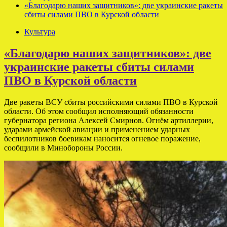
«Благодарю наших защитников»: две украинские ракеты
сбиты силами ПВО в Курской области
Культура
«Благодарю наших защитников»: две
украинские ракеты сбиты силами
ПВО в Курской области
Две ракеты ВСУ сбиты российскими силами ПВО в Курской
области. Об этом сообщил исполняющий обязанности
губернатора региона Алексей Смирнов. Огнём артиллерии,
ударами армейской авиации и применением ударных
беспилотников боевикам наносится огневое поражение,
сообщили в Минобороны России.