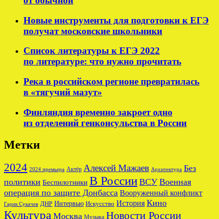
от обычной
Новые инструменты для подготовки к ЕГЭ
получат московские школьники
Список литературы к ЕГЭ 2022
по литературе: что нужно прочитать
Река в российском регионе превратилась
в «тягучий мазут»
Финляндия временно закроет одно
из отделений генконсульства в России
Метки
2024
Алексей Мажаев
Без
Актёр
2024 премьера
Архитектура
В России
политики
ВСУ
Военная
Беспилотники
операция по защите Донбасса
Вооруженный конфликт
Кино
История
ДНР
Интервью
Искусство
Гарик Сукачев
Культура
Новости России
Москва
Музыка