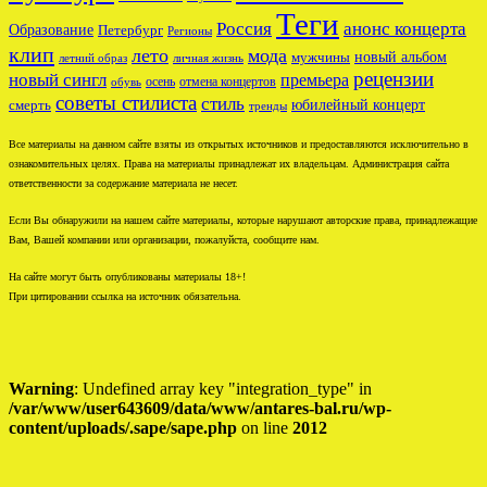
Теги
Россия
анонс концерта
Образование
Петербург
Регионы
клип
лето
мода
новый альбом
мужчины
летний образ
личная жизнь
рецензии
новый сингл
премьера
осень
отмена концертов
обувь
советы стилиста
стиль
юбилейный концерт
смерть
тренды
Все материалы на данном сайте взяты из открытых источников и предоставляются исключительно в
ознакомительных целях. Права на материалы принадлежат их владельцам. Администрация сайта
ответственности за содержание материала не несет.
Если Вы обнаружили на нашем сайте материалы, которые нарушают авторские права, принадлежащие
Вам, Вашей компании или организации, пожалуйста, сообщите нам.
На сайте могут быть опубликованы материалы 18+!
При цитировании ссылка на источник обязательна.
Warning
: Undefined array key "integration_type" in
/var/www/user643609/data/www/antares-bal.ru/wp-
content/uploads/.sape/sape.php
on line
2012