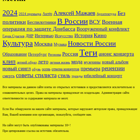
2024
Алексей Мажаев
Без
Актёр
2024 премьера
Архитектура
В России
политики
ВСУ
Военная
Беспилотники
операция по защите Донбасса
Вооруженный конфликт
Кино
История
ДНР
Интервью
Искусство
Гарик Сукачев
Культура
Новости России
Москва
Музыка
Теги
Россия
анонс концерта
Образование
Петербург
Регионы
клип
лето
мода
новый альбом
мужчины
летний образ
личная жизнь
рецензии
новый сингл
премьера
осень
отмена концертов
обувь
советы стилиста
стиль
юбилейный концерт
смерть
тренды
Все материалы на данном сайте взяты из открытых источников и предоставляются исключительно в
ознакомительных целях. Права на материалы принадлежат их владельцам. Администрация сайта
ответственности за содержание материала не несет.
Если Вы обнаружили на нашем сайте материалы, которые нарушают авторские права, принадлежащие
Вам, Вашей компании или организации, пожалуйста, сообщите нам.
На сайте могут быть опубликованы материалы 18+!
При цитировании ссылка на источник обязательна.