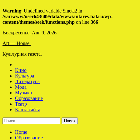
Warning
: Undefined variable $meta2 in
/var/www/user643609/data/www/antares-bal.ru/wp-
content/themes/seek/functions.php
on line
366
Skip
Воскресенье, Авг 9, 2026
to
Art — House.
content
Культурная газета.
Кино
Культура
Литература
Мода
Музыка
Образование
Театр
Карта сайта
Найти:
Home
Образование