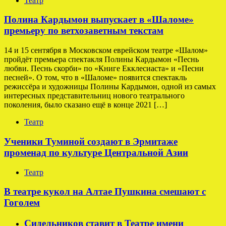
Театр
Полина Кардымон выпускает в «Шаломе»
премьеру по ветхозаветным текстам
14 и 15 сентября в Московском еврейском театре «Шалом»
пройдёт премьера спектакля Полины Кардымон «Песнь
любви. Песнь скорби» по «Книге Екклесиаста» и «Песни
песней». О том, что в «Шаломе» появится спектакль
режиссёра и художницы Полины Кардымон, одной из самых
интересных представительниц нового театрального
поколения, было сказано ещё в конце 2021 […]
Театр
Ученики Туминой создают в Эрмитаже
променад по культуре Центральной Азии
Театр
В театре кукол на Алтае Пушкина смешают с
Гоголем
Сидельников ставит в Театре имени