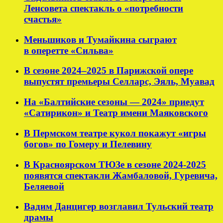
Ленсовета спектакль о «потребности
счастья»
Меньшиков и Тумайкина сыграют
в оперетте «Сильва»
В сезоне 2024–2025 в Парижской опере
выпустят премьеры Селларс, Эяль, Муавад
На «Балтийские сезоны — 2024» приедут
«Сатирикон» и Театр имени Маяковского
В Пермском театре кукол покажут «игры
богов» по Гомеру и Пелевину
В Красноярском ТЮЗе в сезоне 2024-2025
появятся спектакли Жамбаловой, Гуревича,
Беляевой
Вадим Данцигер возглавил Тульский театр
драмы