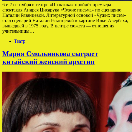
6 и 7 сентября в театре «Практика» пройдёт премьера
спектакля Андрея Цисарука «Чужие письма» по сценарию
Наталии Рязанцевой. Литературной основой «Чужих писем»
стал сценарий Наталии Рязанцевой к картине Ильи Авербаха,
вышедшей в 1975 году. В центре сюжета — отношения
учительницы…
Театр
Мария Смольникова сыграет
китайский женский архетип