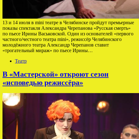
13 и 14 июля в mini театре в Челябинске пройдут премьерные
показы спектакля Александра Черепанова «Русская смерть»
по пьесе Ирины Васьковской. Один из основателей «первого
частного/честного театра mini», режиссёр Челябинского
молодёжного театра Александр Черепанов ставит
«трогательный мираж» по пьесе Ирины…
Театр
В «Мастерской» откроют сезон
«исповедью режиссёра»