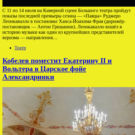
С 11 по 14 июля на Камерной сцене Большого театра пройдут
показы последней премьеры сезона — «Паяцы» Руджеро
Леонкавалло в постановке Ханса-Йоахима Фрая (дирижёр-
постановщик — Антон Гришанин). Леонкавалло вошёл в
историю музыки как один из крупнейших представителей
веризма — направления…
Театр
Кобелев поместит Екатерину II и
Вольтера в Царское фойе
Александринки