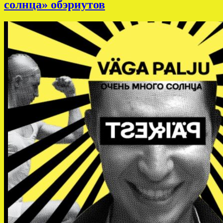
солнца» обэриутов