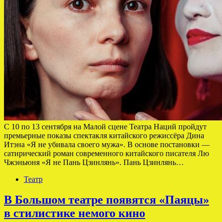
С 10 по 13 сентября на Малой сцене Театра Наций пройдут
премьерные показы спектакля китайского режиссёра Дина
Итэна «Я не убивала своего мужа». В основе постановки —
сатирический роман современного китайского писателя Лю
Чжэньюня «Я не Пань Цзинлянь». Пань Цзинлянь…
Театр
В Большом театре появятся «Паяцы»
в стилистике немого кино