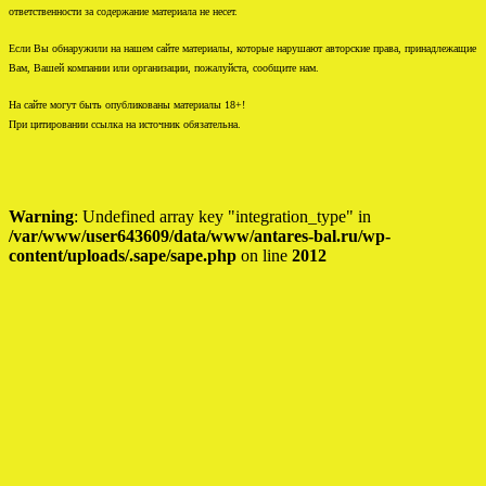
ответственности за содержание материала не несет.
Если Вы обнаружили на нашем сайте материалы, которые нарушают авторские права, принадлежащие
Вам, Вашей компании или организации, пожалуйста, сообщите нам.
На сайте могут быть опубликованы материалы 18+!
При цитировании ссылка на источник обязательна.
Warning
: Undefined array key "integration_type" in
/var/www/user643609/data/www/antares-bal.ru/wp-
content/uploads/.sape/sape.php
on line
2012