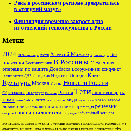
Река в российском регионе превратилась
в «тягучий мазут»
Финляндия временно закроет одно
из отделений генконсульства в России
Метки
2024
Алексей Мажаев
Без
Актёр
2024 премьера
Архитектура
В России
политики
ВСУ
Военная
Беспилотники
операция по защите Донбасса
Вооруженный конфликт
Кино
История
ДНР
Интервью
Искусство
Гарик Сукачев
Культура
Новости России
Москва
Музыка
Теги
Россия
анонс концерта
Образование
Петербург
Регионы
клип
лето
мода
новый альбом
мужчины
летний образ
личная жизнь
рецензии
новый сингл
премьера
осень
отмена концертов
обувь
советы стилиста
стиль
юбилейный концерт
смерть
тренды
Все материалы на данном сайте взяты из открытых источников и предоставляются исключительно в
ознакомительных целях. Права на материалы принадлежат их владельцам. Администрация сайта