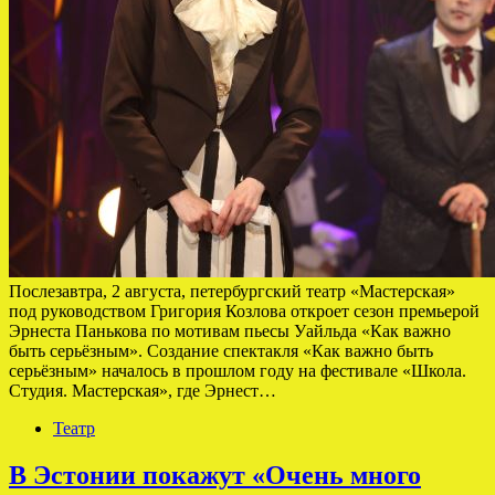
Послезавтра, 2 августа, петербургский театр «Мастерская»
под руководством Григория Козлова откроет сезон премьерой
Эрнеста Панькова по мотивам пьесы Уайльда «Как важно
быть серьёзным». Создание спектакля «Как важно быть
серьёзным» началось в прошлом году на фестивале «Школа.
Студия. Мастерская», где Эрнест…
Театр
В Эстонии покажут «Очень много