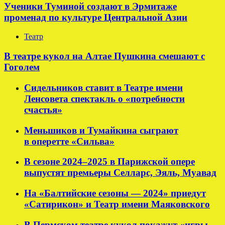
Ученики Туминой создают в Эрмитаже
променад по культуре Центральной Азии
Театр
В театре кукол на Алтае Пушкина смешают с
Гоголем
Сидельников ставит в Театре имени
Ленсовета спектакль о «потребности
счастья»
Меньшиков и Тумайкина сыграют
в оперетте «Сильва»
В сезоне 2024–2025 в Парижской опере
выпустят премьеры Селларс, Эяль, Муавад
На «Балтийские сезоны — 2024» приедут
«Сатирикон» и Театр имени Маяковского
В Пермском театре кукол покажут «игры