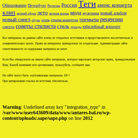
Теги
Россия
анонс концерта
Образование
Петербург
Регионы
клип
лето
мода
новый альбом
мужчины
летний образ
личная жизнь
рецензии
новый сингл
премьера
осень
отмена концертов
обувь
советы стилиста
стиль
юбилейный концерт
смерть
тренды
Все материалы на данном сайте взяты из открытых источников и предоставляются исключительно в
ознакомительных целях. Права на материалы принадлежат их владельцам. Администрация сайта
ответственности за содержание материала не несет.
Если Вы обнаружили на нашем сайте материалы, которые нарушают авторские права, принадлежащие
Вам, Вашей компании или организации, пожалуйста, сообщите нам.
На сайте могут быть опубликованы материалы 18+!
При цитировании ссылка на источник обязательна.
Warning
: Undefined array key "integration_type" in
/var/www/user643609/data/www/antares-bal.ru/wp-
content/uploads/.sape/sape.php
on line
2012