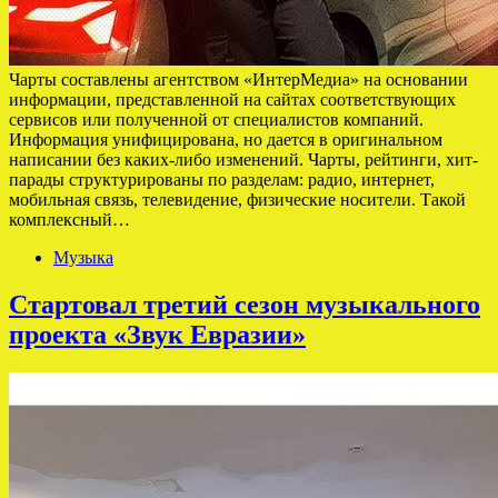
Чарты составлены агентством «ИнтерМедиа» на основании
информации, представленной на сайтах соответствующих
сервисов или полученной от специалистов компаний.
Информация унифицирована, но дается в оригинальном
написании без каких-либо изменений. Чарты, рейтинги, хит-
парады структурированы по разделам: радио, интернет,
мобильная связь, телевидение, физические носители. Такой
комплексный…
Музыка
Стартовал третий сезон музыкального
проекта «Звук Евразии»