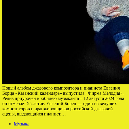
Новый альбом джазового композитора и пианиста Евгения
Борца «Казанский календарь» выпустила «Фирма Мелодия».
Релиз приурочен к юбилею музыканта – 12 августа 2024 года
он отмечает 55-летие. Евгений Борец — один из ведущих
композиторов и аранжировщиков российской джазовой
сцены, выдающийся пианист.…
Музыка