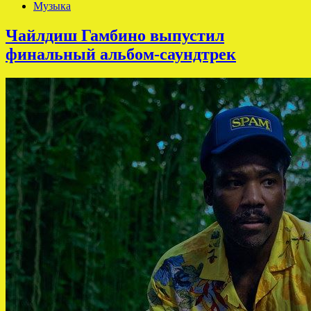
Музыка
Чайлдиш Гамбино выпустил
финальный альбом-саундтрек