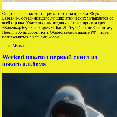
Стартовала очная часть третьего сезона проекта «Звук
Евразии», объединившего лучших этнических музыкантов со
всей страны. Участники вышедших в финал проекта групп
«КоленкорЪ», «Балакирь», «Шып Лий», «Гарпани Солинга»,
Hagrin и Ayaa собрались в Общественной палате РФ, чтобы
познакомиться с членами жюри…
Музыка
Weeknd показал первый сингл из
нового альбома