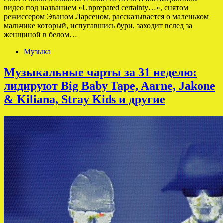
видео под названием «Unprepared certainty…», снятом
режиссером Эваном Ларсеном, рассказывается о маленьком
мальчике который, испугавшись бури, заходит вслед за
женщиной в белом…
Музыка
Музыкальные чарты за 31 неделю:
лидируют Big Baby Tape, Aarne, Jakone
& Kiliana, Stray Kids и другие