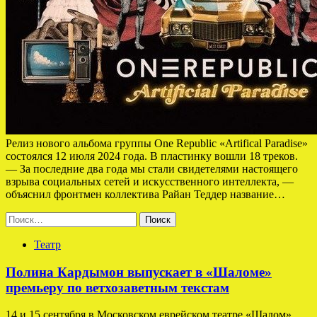
Релиз нового альбома группы One Republic «Artifical Paradise»
состоялся 12 июля 2024 года. В пластинку вошли 18 треков.
— За последние два года мы стали свидетелями настоящего
взрыва социальных сетей и искусственного интеллекта, —
объяснил фронтмен коллектива Райан Теддер название…
Найти:
Театр
Полина Кардымон выпускает в «Шаломе»
премьеру по ветхозаветным текстам
14 и 15 сентября в Московском еврейском театре «Шалом»