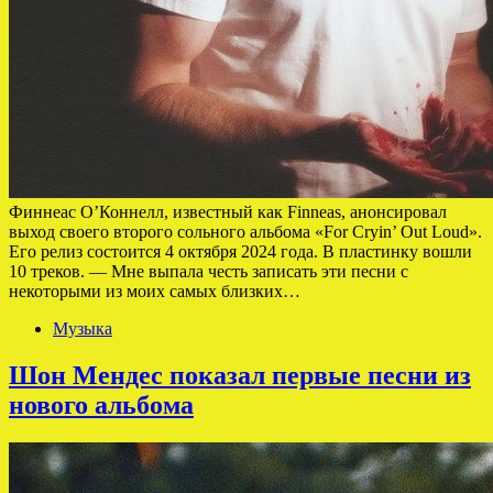
Финнеас О’Коннелл, известный как Finneas, анонсировал
выход своего второго сольного альбома «For Cryin’ Out Loud».
Его релиз состоится 4 октября 2024 года. В пластинку вошли
10 треков. — Мне выпала честь записать эти песни с
некоторыми из моих самых близких…
Музыка
Шон Мендес показал первые песни из
нового альбома