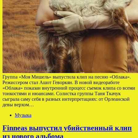
Группа «Моя Мишель» выпустила клип на песню «Облака».
Режиссером стал Ашот Геворкян. В новой видеоработе
«Облака» показан внутренний процесс съемок клипа со всеми
тонкостями и нюансами. Солистка группы Таня Ткачук
сыграла саму себя в разных интерпретациях: от Орлеанской
девы верхом…
Музыка
Finneas выпустил убийственный клип
из нового альбома