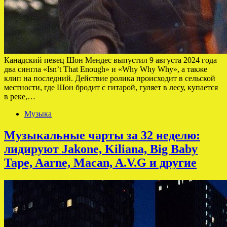
Канадский певец Шон Мендес выпустил 9 августа 2024 года
два сингла «Isn’t That Enough» и «Why Why Why», а также
клип на последний. Действие ролика происходит в сельской
местности, где Шон бродит с гитарой, гуляет в лесу, купается
в реке,…
Музыка
Музыкальные чарты за 32 неделю:
лидируют Jakone, Kiliana, Big Baby
Tape, Aarne, Macan, A.V.G и другие