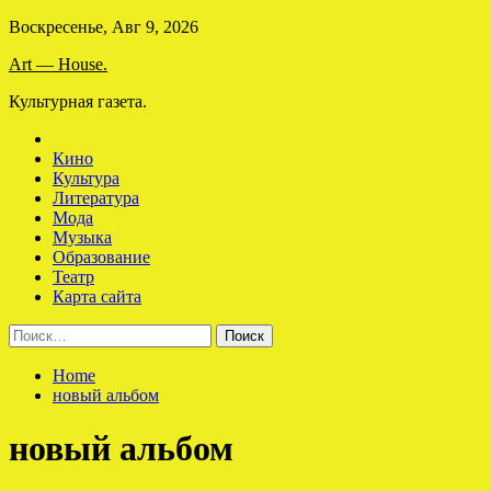
Skip
Воскресенье, Авг 9, 2026
to
Art — House.
content
Культурная газета.
Кино
Культура
Литература
Мода
Музыка
Образование
Театр
Карта сайта
Найти:
Home
новый альбом
новый альбом