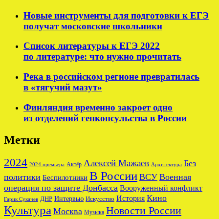
Новые инструменты для подготовки к ЕГЭ
получат московские школьники
Список литературы к ЕГЭ 2022
по литературе: что нужно прочитать
Река в российском регионе превратилась
в «тягучий мазут»
Финляндия временно закроет одно
из отделений генконсульства в России
Метки
2024
Алексей Мажаев
Без
Актёр
2024 премьера
Архитектура
В России
политики
ВСУ
Военная
Беспилотники
операция по защите Донбасса
Вооруженный конфликт
Кино
История
ДНР
Интервью
Искусство
Гарик Сукачев
Культура
Новости России
Москва
Музыка