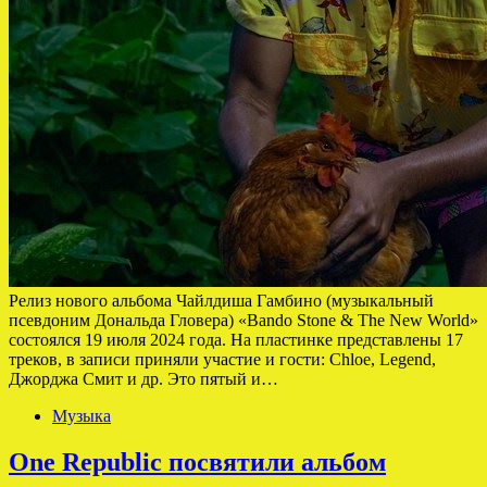
Релиз нового альбома Чайлдиша Гамбино (музыкальный
псевдоним Дональда Гловера) «Bando Stone & The New World»
состоялся 19 июля 2024 года. На пластинке представлены 17
треков, в записи приняли участие и гости: Chloe, Legend,
Джорджа Смит и др. Это пятый и…
Музыка
One Republic посвятили альбом