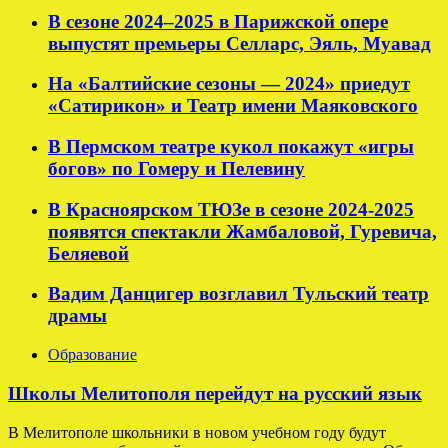
В сезоне 2024–2025 в Парижской опере
выпустят премьеры Селларс, Эяль, Муавад
На «Балтийские сезоны — 2024» приедут
«Сатирикон» и Театр имени Маяковского
В Пермском театре кукол покажут «игры
богов» по Гомеру и Пелевину
В Красноярском ТЮЗе в сезоне 2024-2025
появятся спектакли Жамбаловой, Гуревича,
Беляевой
Вадим Данцигер возглавил Тульский театр
драмы
Образование
Школы Мелитополя перейдут на русский язык
В Мелитополе школьники в новом учебном году будут