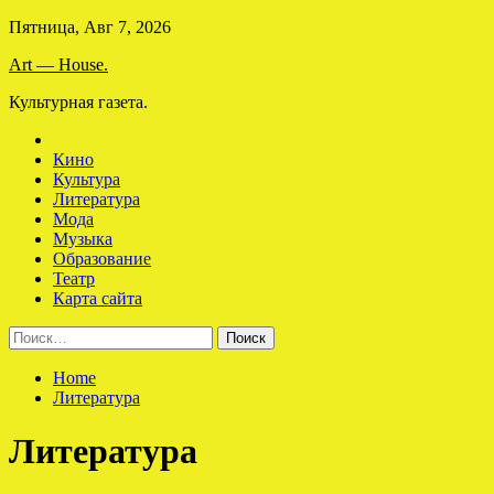
Skip
Пятница, Авг 7, 2026
to
Art — House.
content
Культурная газета.
Кино
Культура
Литература
Мода
Музыка
Образование
Театр
Карта сайта
Найти:
Home
Литература
Литература