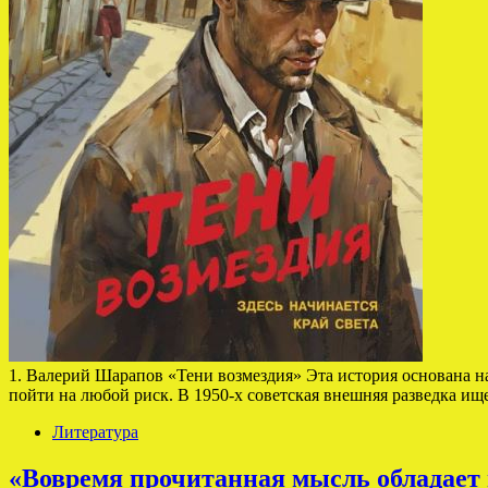
1. Валерий Шарапов «Тени возмездия» Эта история основана на
пойти на любой риск. В 1950-х советская внешняя разведка 
Литература
«Вовремя прочитанная мысль обладает 