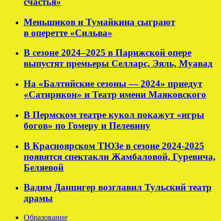
счастья»
Меньшиков и Тумайкина сыграют
в оперетте «Сильва»
В сезоне 2024–2025 в Парижской опере
выпустят премьеры Селларс, Эяль, Муавад
На «Балтийские сезоны — 2024» приедут
«Сатирикон» и Театр имени Маяковского
В Пермском театре кукол покажут «игры
богов» по Гомеру и Пелевину
В Красноярском ТЮЗе в сезоне 2024-2025
появятся спектакли Жамбаловой, Гуревича,
Беляевой
Вадим Данцигер возглавил Тульский театр
драмы
Образование