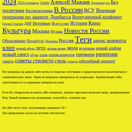
2024
Алексей Мажаев
Без
Актёр
2024 премьера
Архитектура
В России
политики
ВСУ
Военная
Беспилотники
операция по защите Донбасса
Вооруженный конфликт
Кино
История
ДНР
Интервью
Искусство
Гарик Сукачев
Культура
Новости России
Москва
Музыка
Теги
Россия
анонс концерта
Образование
Петербург
Регионы
клип
лето
мода
новый альбом
мужчины
летний образ
личная жизнь
рецензии
новый сингл
премьера
осень
отмена концертов
обувь
советы стилиста
стиль
юбилейный концерт
смерть
тренды
Все материалы на данном сайте взяты из открытых источников и предоставляются исключительно в
ознакомительных целях. Права на материалы принадлежат их владельцам. Администрация сайта
ответственности за содержание материала не несет.
Если Вы обнаружили на нашем сайте материалы, которые нарушают авторские права, принадлежащие
Вам, Вашей компании или организации, пожалуйста, сообщите нам.
На сайте могут быть опубликованы материалы 18+!
При цитировании ссылка на источник обязательна.