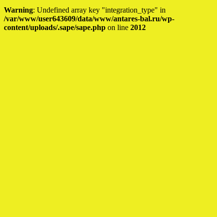
Warning
: Undefined array key "integration_type" in
/var/www/user643609/data/www/antares-bal.ru/wp-
content/uploads/.sape/sape.php
on line
2012