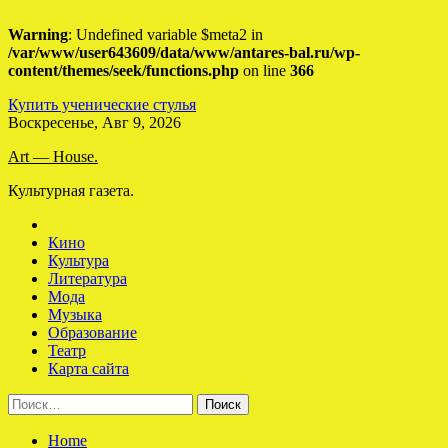
Warning
: Undefined variable $meta2 in
/var/www/user643609/data/www/antares-bal.ru/wp-
content/themes/seek/functions.php
on line
366
Купить ученические стулья
Skip
Воскресенье, Авг 9, 2026
to
Art — House.
content
Культурная газета.
Кино
Культура
Литература
Мода
Музыка
Образование
Театр
Карта сайта
Найти:
Home