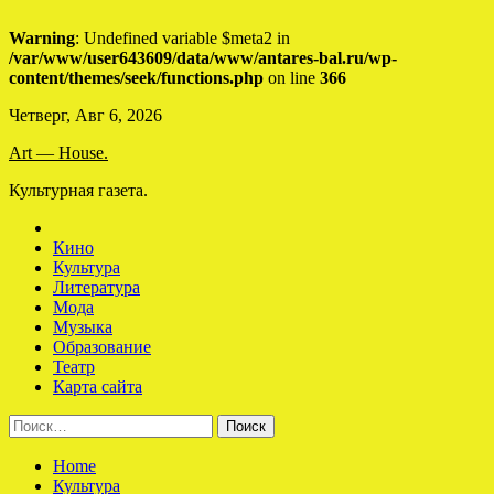
Warning
: Undefined variable $meta2 in
/var/www/user643609/data/www/antares-bal.ru/wp-
content/themes/seek/functions.php
on line
366
Skip
Четверг, Авг 6, 2026
to
Art — House.
content
Культурная газета.
Кино
Культура
Литература
Мода
Музыка
Образование
Театр
Карта сайта
Найти:
Home
Культура