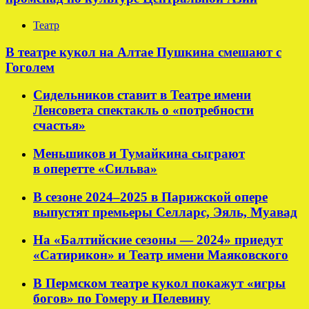
Театр
В театре кукол на Алтае Пушкина смешают с
Гоголем
Сидельников ставит в Театре имени
Ленсовета спектакль о «потребности
счастья»
Меньшиков и Тумайкина сыграют
в оперетте «Сильва»
В сезоне 2024–2025 в Парижской опере
выпустят премьеры Селларс, Эяль, Муавад
На «Балтийские сезоны — 2024» приедут
«Сатирикон» и Театр имени Маяковского
В Пермском театре кукол покажут «игры
богов» по Гомеру и Пелевину