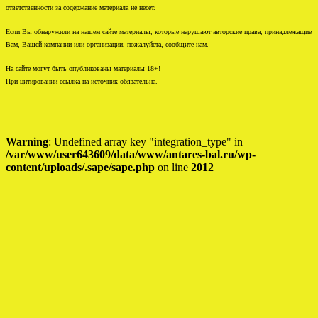
ответственности за содержание материала не несет.
Если Вы обнаружили на нашем сайте материалы, которые нарушают авторские права, принадлежащие
Вам, Вашей компании или организации, пожалуйста, сообщите нам.
На сайте могут быть опубликованы материалы 18+!
При цитировании ссылка на источник обязательна.
Warning
: Undefined array key "integration_type" in
/var/www/user643609/data/www/antares-bal.ru/wp-
content/uploads/.sape/sape.php
on line
2012