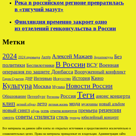
Река в российском регионе превратилась
в «тягучий мазут»
Финляндия временно закроет одно
из отделений генконсульства в России
Метки
2024
Алексей Мажаев
Без
Актёр
2024 премьера
Архитектура
В России
политики
ВСУ
Военная
Беспилотники
операция по защите Донбасса
Вооруженный конфликт
Кино
История
ДНР
Интервью
Искусство
Гарик Сукачев
Культура
Новости России
Москва
Музыка
Теги
Россия
анонс концерта
Образование
Петербург
Регионы
клип
лето
мода
новый альбом
мужчины
летний образ
личная жизнь
рецензии
новый сингл
премьера
осень
отмена концертов
обувь
советы стилиста
стиль
юбилейный концерт
смерть
тренды
Все материалы на данном сайте взяты из открытых источников и предоставляются исключительно в
ознакомительных целях. Права на материалы принадлежат их владельцам. Администрация сайта