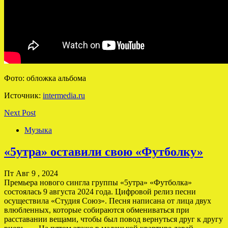
Фото: обложка альбома
Источник:
intermedia.ru
Next Post
Музыка
«5утра» оставили свою «Футболку»
Пт Авг 9 , 2024
Премьера нового сингла группы «5утра» «Футболка»
состоялась 9 августа 2024 года. Цифровой релиз песни
осуществила «Студия Союз». Песня написана от лица двух
влюбленных, которые собираются обмениваться при
расставании вещами, чтобы был повод вернуться друг к другу