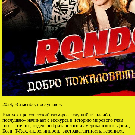
2024, «Спасибо, послушаю».
Выпуск про советский глэм-рок ведущий «Спасибо,
послушаю» начинает с экскурса в историю мирового глэм-
рока – точнее, отдельно британского и американского. Дэвид
Боуи, T-Rex, андрогинность, экстравагантность, гедонизм,