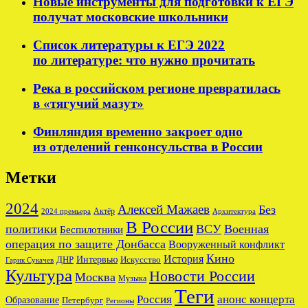
Новые инструменты для подготовки к ЕГЭ
получат московские школьники
Список литературы к ЕГЭ 2022
по литературе: что нужно прочитать
Река в российском регионе превратилась
в «тягучий мазут»
Финляндия временно закроет одно
из отделений генконсульства в России
Метки
2024
Алексей Мажаев
Без
Актёр
2024 премьера
Архитектура
В России
политики
ВСУ
Военная
Беспилотники
операция по защите Донбасса
Вооруженный конфликт
Кино
История
ДНР
Интервью
Искусство
Гарик Сукачев
Культура
Новости России
Москва
Музыка
Теги
Россия
анонс концерта
Образование
Петербург
Регионы