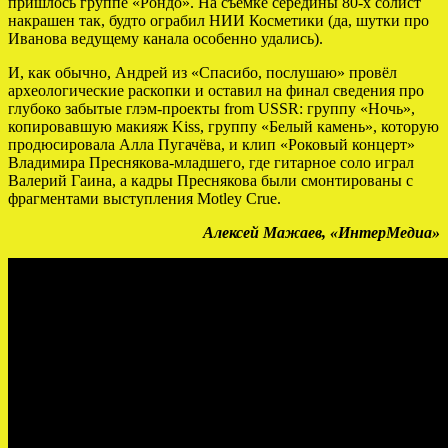
пришлось группе «Рондо». На съёмке середины 80-х солист
накрашен так, будто ограбил НИИ Косметики (да, шутки про
Иванова ведущему канала особенно удались).
И, как обычно, Андрей из «Спасибо, послушаю» провёл
археологические раскопки и оставил на финал сведения про
глубоко забытые глэм-проекты from USSR: группу «Ночь»,
копировавшую макияж Kiss, группу «Белый камень», которую
продюсировала Алла Пугачёва, и клип «Роковый концерт»
Владимира Преснякова-младшего, где гитарное соло играл
Валерий Гаина, а кадры Преснякова были смонтированы с
фрагментами выступления Motley Crue.
Алексей Мажаев, «ИнтерМедиа»