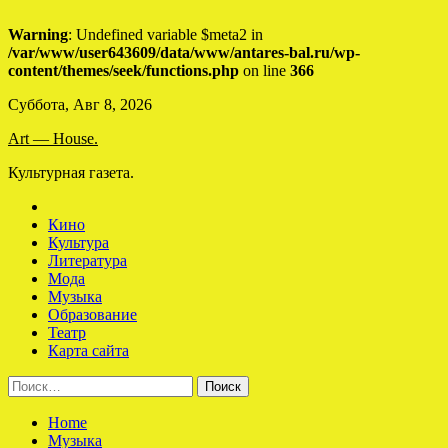
Warning
: Undefined variable $meta2 in
/var/www/user643609/data/www/antares-bal.ru/wp-
content/themes/seek/functions.php
on line
366
Skip
Суббота, Авг 8, 2026
to
Art — House.
content
Культурная газета.
Кино
Культура
Литература
Мода
Музыка
Образование
Театр
Карта сайта
Найти:
Home
Музыка