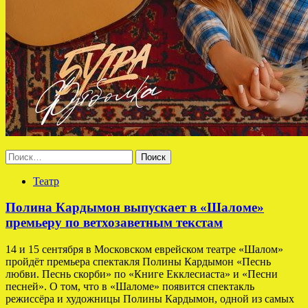
Найти:
Театр
Полина Кардымон выпускает в «Шаломе»
премьеру по ветхозаветным текстам
14 и 15 сентября в Московском еврейском театре «Шалом»
пройдёт премьера спектакля Полины Кардымон «Песнь
любви. Песнь скорби» по «Книге Екклесиаста» и «Песни
песней». О том, что в «Шаломе» появится спектакль
режиссёра и художницы Полины Кардымон, одной из самых