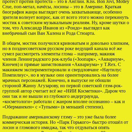
протест против протеста – это в Англии. Kiss. Bon Jovi, Motley
Crue, поп-метал, начёсы, лосины – это в Америке. Краткая
биография жанра выглядит очень захватывающе, особенно
зрителя волнует вопрос, как от всего этого можно перекинуть
мостик к советским музыкальным реалиям. Ну, кроме шутки о
том, что Александр Иванов из «Рондо» выглядел как
внебрачный сын Ван Халена и Рода Стюарта.
В общем, мостик получился кривоватым и довольно хлипким,
но в позднесоветском русском роке ведущий канала всё же
сумел рассмотреть элементы глэма – например, макияж
членов Ленинградского рок-клуба («Зоопарк», «Аквариум»,
Кинчев) и прямые заимствования «Аквариума» у T.Rex. С
макияжем экспериментировали и свердловчане «Наутилус
Помпилиус», но в музыке они ориентировались на более
мрачных персонажей. Конечно, в выпуске не обошли
стороной Жанну Агузарову, но первой советской глэм-рок-
группой автор считает всё же «НИИ Косметики». Даром что
они так и не вышли из глубокого андерграунда,
«косметологи» работали с жанром вполне осознанно – как и
«Оберманекен» с «Тупыми» (в меньшей степени).
Подражание американскому глэму – это уже была более
коммерческая история. Но «Парк Горького» быстро отошёл от
лосин и глэмового имиджа, так что отдуваться опять