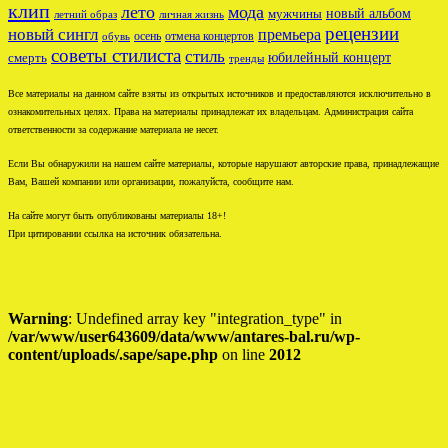
клип
лето
мода
новый альбом
мужчины
летний образ
личная жизнь
рецензии
новый сингл
премьера
осень
отмена концертов
обувь
советы стилиста
стиль
юбилейный концерт
смерть
тренды
Все материалы на данном сайте взяты из открытых источников и предоставляются исключительно в
ознакомительных целях. Права на материалы принадлежат их владельцам. Администрация сайта
ответственности за содержание материала не несет.
Если Вы обнаружили на нашем сайте материалы, которые нарушают авторские права, принадлежащие
Вам, Вашей компании или организации, пожалуйста, сообщите нам.
На сайте могут быть опубликованы материалы 18+!
При цитировании ссылка на источник обязательна.
Warning
: Undefined array key "integration_type" in
/var/www/user643609/data/www/antares-bal.ru/wp-
content/uploads/.sape/sape.php
on line
2012