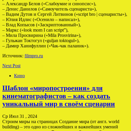
– Александр Белов («Слабоумие и синопсис»),
– Денис Данилов («Самоучитель сценариста»),
– Вадим Дутов и Сергей Литвинов («script bro | сценаристы»),
– Юлия Идлис («Осенило – написал»),
– Влад Копысов («Заскриптованный»),
– Маркс («look mom I can script”),
– Мила Просвирина («Mila Prosvirina»),
– Гульжан Токтогул («guljan toktogul»),
– Дамир Ханифуллин («Чак-чак паланик»).
Источник:
filmpro.ru
Next Post
Кино
Шаблон «миропостроения» для
кинематографистов – как создать
уникальный мир в своём сценарии
Ср Июл 31 , 2024
Строим миры на страницах Создание мира (от англ. world
building) – это одно из сложнейших и важнейших умений