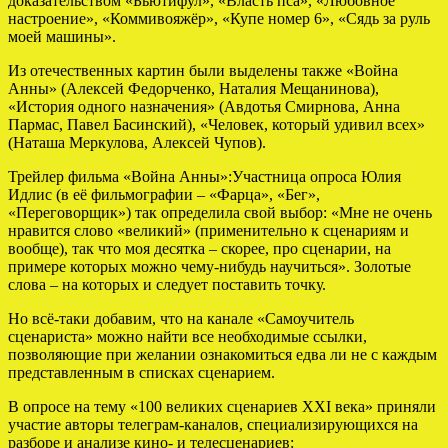
доказательством «Бьютифул», «Власть пса», «Любовное
настроение», «Коммивояжёр», «Купе номер 6», «Сядь за руль
моей машины».
Из отечественных картин были выделены также «Война
Анны» (Алексей Федорченко, Наталия Мещанинова),
«История одного назначения» (Авдотья Смирнова, Анна
Пармас, Павел Басинский), «Человек, который удивил всех»
(Наташа Меркулова, Алексей Чупов).
Трейлер фильма «Война Анны»:Участница опроса Юлия
Идлис (в её фильмографии – «Фарца», «Бег»,
«Переговорщик») так определила свой выбор: «Мне не очень
нравится слово «великий» (применительно к сценариям и
вообще), так что моя десятка – скорее, про сценарии, на
примере которых можно чему-нибудь научиться». Золотые
слова – на которых и следует поставить точку.
Но всё-таки добавим, что на канале «Самоучитель
сценариста» можно найти все необходимые ссылки,
позволяющие при желании ознакомиться едва ли не с каждым
представленным в списках сценарием.
В опросе на тему «100 великих сценариев XXI века» приняли
участие авторы телеграм-каналов, специализирующихся на
разборе и анализе кино- и телесценариев: