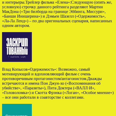
и интерьеры.Трейлер фильма «Елена»:Следующую (опять же,
условную) строчку данного рейтинга разделяют Мартин
МакДона («Три билборда на границе Эббинга, Миссури»,
«Банши Инишерина») и Дэмьен Шазелл («Одержимость»,
«Ла-Ла Ленд») – по два оригинальных сценария, написанных
одним автором.
Влад Копысов«Одержимость»: Возможно, самый
мотивирующий и вдохновляющий фильм с очень
противоречивым протагонистом/антагонистом.Дважды
встречаются и имена Пон Джун-хо («Воспоминания об
убийстве», «Паразиты»), Пита Доктера («ВАЛЛ·И»,
«Головоломка») и Скотта Фрэнка («Логан», «Особое мнение»)
– все они работали в соавторстве с коллегами.