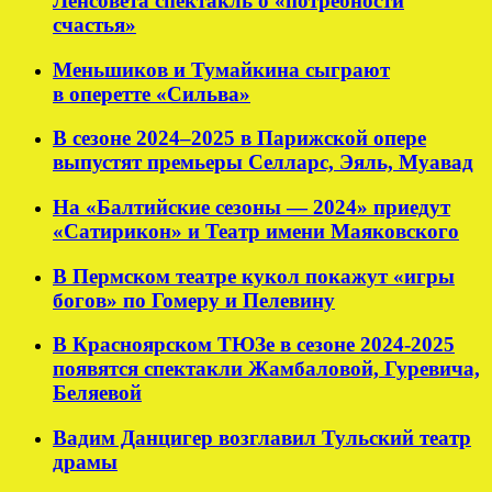
Ленсовета спектакль о «потребности
счастья»
Меньшиков и Тумайкина сыграют
в оперетте «Сильва»
В сезоне 2024–2025 в Парижской опере
выпустят премьеры Селларс, Эяль, Муавад
На «Балтийские сезоны — 2024» приедут
«Сатирикон» и Театр имени Маяковского
В Пермском театре кукол покажут «игры
богов» по Гомеру и Пелевину
В Красноярском ТЮЗе в сезоне 2024-2025
появятся спектакли Жамбаловой, Гуревича,
Беляевой
Вадим Данцигер возглавил Тульский театр
драмы