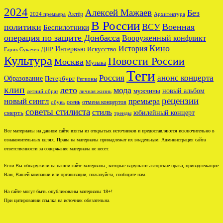
2024
Алексей Мажаев
Без
Актёр
2024 премьера
Архитектура
В России
политики
ВСУ
Военная
Беспилотники
операция по защите Донбасса
Вооруженный конфликт
Кино
История
ДНР
Интервью
Искусство
Гарик Сукачев
Культура
Новости России
Москва
Музыка
Теги
Россия
анонс концерта
Образование
Петербург
Регионы
клип
лето
мода
новый альбом
мужчины
летний образ
личная жизнь
рецензии
новый сингл
премьера
осень
отмена концертов
обувь
советы стилиста
стиль
юбилейный концерт
смерть
тренды
Все материалы на данном сайте взяты из открытых источников и предоставляются исключительно в
ознакомительных целях. Права на материалы принадлежат их владельцам. Администрация сайта
ответственности за содержание материала не несет.
Если Вы обнаружили на нашем сайте материалы, которые нарушают авторские права, принадлежащие
Вам, Вашей компании или организации, пожалуйста, сообщите нам.
На сайте могут быть опубликованы материалы 18+!
При цитировании ссылка на источник обязательна.