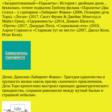
«Заскриптованный»«Паразиты»: История с двойным дном…
буквально, точнее подвалом.Трейлер фильма «Паразиты»:Два
голоса – у сценариев «Лабиринт Фавна» (2006, Гильермо дель
Торо), «Логан» (2017, Скотт Фрэнк & Джеймс Мэнголд и
Майкл Грин), «Одержимость» (2014, Дэмьен Шазелл),
«Прочь» (2017, Джордан Пил), «Социальная сеть» (2010,
Аарон Соркин) и «Старикам тут не место» (2007, Джоэл Коэн,
Итан Коэн).
Денис Данилов«Лабиринт Фавна»: Трагедия одиночества и
хрупкости жизни сквозь призму сказочного приключения.
Дель Торо кропотливо выстроил принцип драматургического
триединства, сохранив равновесие между жуткой былью и
страшной небылью.