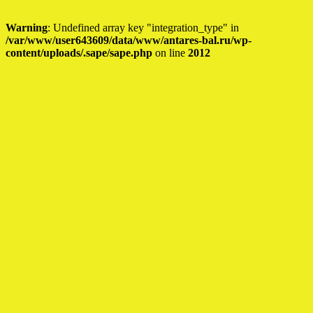
Warning
: Undefined array key "integration_type" in
/var/www/user643609/data/www/antares-bal.ru/wp-
content/uploads/.sape/sape.php
on line
2012