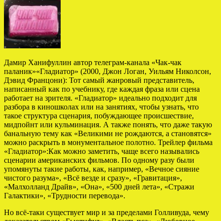
Дамир Ханифуллин автор телеграм-канала «Чак-чак
паланик»«Гладиатор» (2000, Джон Логан, Уильям Николсон,
Дэвид Францони): Тот самый жанровый представитель,
написанный как по учебнику, где каждая фраза или сцена
работает на зрителя. «Гладиатор» идеально подходит для
разбора в киношколах или на занятиях, чтобы узнать, что
такое структура сценария, побуждающее происшествие,
мидпойнт или кульминация. А также понять, что даже такую
банальную тему как «Великими не рождаются, а становятся»
можно раскрыть в монументальное полотно. Трейлер фильма
«Гладиатор»:Как можно заметить, чаще всего назывались
сценарии американских фильмов. По одному разу были
упомянуты такие работы, как, например, «Вечное сияние
чистого разума», «Всё везде и сразу», «Гравитация»,
«Малхолланд Драйв», «Она», «500 дней лета», «Стражи
Галактики», «Трудности перевода».
Но всё-таки существует мир и за пределами Голливуда, чему