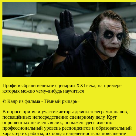
Профи выбрали великие сценарии XXI века, на примере
которых можно чему-нибудь научиться
© Кадр из фильма «Тёмный рыцарь»
В опросе приняли участие авторы девяти телеграм-каналов,
посвящённых непосредственно сценарному делу. Круг
опрошенных не очень велик, но важен здесь именно
профессиональный уровень респондентов и образовательный
характер их работы, их общая нацеленность на повышение