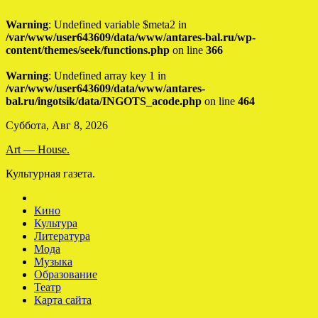
Warning
: Undefined variable $meta2 in
/var/www/user643609/data/www/antares-bal.ru/wp-
content/themes/seek/functions.php
on line
366
Warning
: Undefined array key 1 in
/var/www/user643609/data/www/antares-
bal.ru/ingotsik/data/INGOTS_acode.php
on line
464
Skip
Суббота, Авг 8, 2026
to
Art — House.
content
Культурная газета.
Кино
Культура
Литература
Мода
Музыка
Образование
Театр
Карта сайта