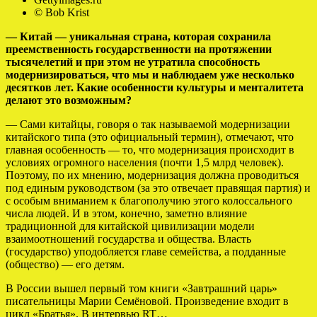
© Bob Krist
— Китай — уникальная страна, которая сохранила
преемственность государственности на протяжении
тысячелетий и при этом не утратила способность
модернизироваться, что мы и наблюдаем уже несколько
десятков лет. Какие особенности культуры и менталитета
делают это возможным?
— Сами китайцы, говоря о так называемой модернизации
китайского типа (это официальный термин), отмечают, что
главная особенность — то, что модернизация происходит в
условиях огромного населения (почти 1,5 млрд человек).
Поэтому, по их мнению, модернизация должна проводиться
под единым руководством (за это отвечает правящая партия) и
с особым вниманием к благополучию этого колоссального
числа людей. И в этом, конечно, заметно влияние
традиционной для китайской цивилизации модели
взаимоотношений государства и общества. Власть
(государство) уподобляется главе семейства, а подданные
(общество) — его детям.
В России вышел первый том книги «Завтрашний царь»
писательницы Марии Семёновой. Произведение входит в
цикл «Братья». В интервью RT…