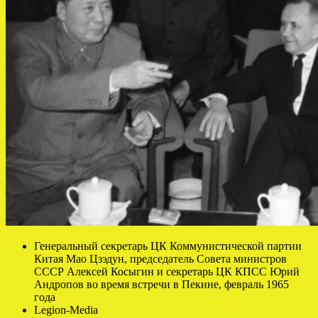
Генеральный секретарь ЦК Коммунистической партии
Китая Мао Цзэдун, председатель Совета министров
СССР Алексей Косыгин и секретарь ЦК КПСС Юрий
Андропов во время встречи в Пекине, февраль 1965
года
Legion-Media