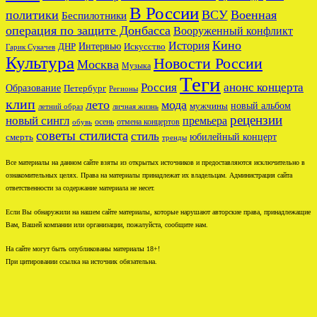
В России
политики
ВСУ
Военная
Беспилотники
операция по защите Донбасса
Вооруженный конфликт
Кино
История
ДНР
Интервью
Искусство
Гарик Сукачев
Культура
Новости России
Москва
Музыка
Теги
Россия
анонс концерта
Образование
Петербург
Регионы
клип
лето
мода
новый альбом
мужчины
летний образ
личная жизнь
рецензии
новый сингл
премьера
осень
отмена концертов
обувь
советы стилиста
стиль
юбилейный концерт
смерть
тренды
Все материалы на данном сайте взяты из открытых источников и предоставляются исключительно в
ознакомительных целях. Права на материалы принадлежат их владельцам. Администрация сайта
ответственности за содержание материала не несет.
Если Вы обнаружили на нашем сайте материалы, которые нарушают авторские права, принадлежащие
Вам, Вашей компании или организации, пожалуйста, сообщите нам.
На сайте могут быть опубликованы материалы 18+!
При цитировании ссылка на источник обязательна.