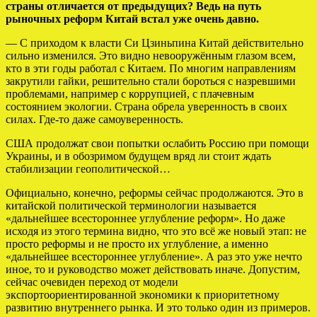
страны отличается от предыдущих? Ведь на путь
рыночных реформ Китай встал уже очень давно.
— С приходом к власти Си Цзиньпина Китай действительно
сильно изменился. Это видно невооружённым глазом всем,
кто в эти годы работал с Китаем. По многим направлениям
закрутили гайки, решительно стали бороться с назревшими
проблемами, например с коррупцией, с плачевным
состоянием экологии. Страна обрела уверенность в своих
силах. Где-то даже самоуверенность.
США продолжат свои попытки ослабить Россию при помощи
Украины, и в обозримом будущем вряд ли стоит ждать
стабилизации геополитической…
Официально, конечно, реформы сейчас продолжаются. Это в
китайской политической терминологии называется
«дальнейшее всестороннее углубление реформ». Но даже
исходя из этого термина видно, что это всё же новый этап: не
просто реформы и не просто их углубление, а именно
«дальнейшее всестороннее углубление». А раз это уже нечто
иное, то и руководство может действовать иначе. Допустим,
сейчас очевиден переход от модели
экспортоориентированной экономики к приоритетному
развитию внутреннего рынка. И это только один из примеров.