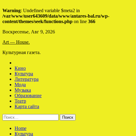
Warning
: Undefined variable $meta2 in
/var/www/user643609/data/www/antares-bal.ru/wp-
content/themes/seek/functions.php
on line
366
Skip
Воскресенье, Авг 9, 2026
to
Art — House.
content
Культурная газета.
Кино
Культура
Литература
Мода
Музыка
Образование
Театр
Карта сайта
Найти:
Home
Культура