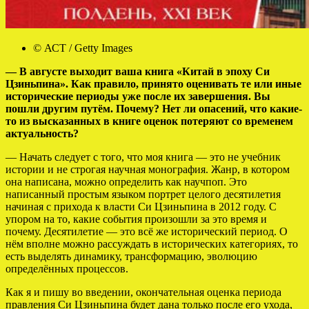
© АСТ / Getty Images
— В августе выходит ваша книга «Китай в эпоху Си
Цзиньпина». Как правило, принято оценивать те или иные
исторические периоды уже после их завершения. Вы
пошли другим путём. Почему? Нет ли опасений, что какие-
то из высказанных в книге оценок потеряют со временем
актуальность?
— Начать следует с того, что моя книга — это не учебник
истории и не строгая научная монография. Жанр, в котором
она написана, можно определить как научпоп. Это
написанный простым языком портрет целого десятилетия
начиная с прихода к власти Си Цзиньпина в 2012 году. С
упором на то, какие события произошли за это время и
почему. Десятилетие — это всё же исторический период. О
нём вполне можно рассуждать в исторических категориях, то
есть выделять динамику, трансформацию, эволюцию
определённых процессов.
Как я и пишу во введении, окончательная оценка периода
правления Си Цзиньпина будет дана только после его ухода,