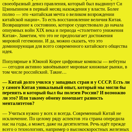
своеобразный девиз правления, который был выдвинут Си
Цзиньпином в первый месяц нахождения у власти. Более
полно — это «китайская мечта о великом возрождении
китайской нации». То есть восстановление величия Китая.
Возвращение к состоянию, которое существовало до начала
опиумных войн XIX века и периода «столетнего унижения
Китая». Заметим, что это не предполагает достижения
мировой гегемонии. И да, можно сказать, что это
доминирующая для всего современного китайского общества
идея.
Популярные в Южной Корее цифровые комиксы — вебтуны
— сегодня активно завоёвывают мировые книжные рынки, в
том числе российский. Такие…
— Китай долго учился у западных стран и у СССР. Есть ли
у самого Китая уникальный опыт, который мы могли бы
перенять и который был бы полезен России? И возможно
ли это? Или такому обмену помешает разность
менталитетов?
— Учиться нужно у всех и всегда. Современный Китай не
исключение. По целому ряду аспектов эта страна опередила
нас на годы, а может, даже на десятилетия. Речь идёт прежде
всего о технологиях, например о высокоскоростных железных