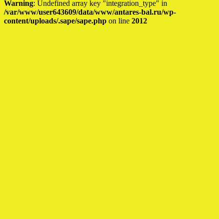
Warning
: Undefined array key "integration_type" in
/var/www/user643609/data/www/antares-bal.ru/wp-
content/uploads/.sape/sape.php
on line
2012