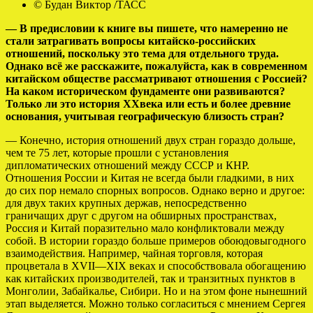
© Будан Виктор /ТАСС
— В предисловии к книге вы пишете, что намеренно не
стали затрагивать вопросы китайско-российских
отношений, поскольку это тема для отдельного труда.
Однако всё же расскажите, пожалуйста, как в современном
китайском обществе рассматривают отношения с Россией?
На каком историческом фундаменте они развиваются?
Только ли это история
XX
века или есть и более древние
основания, учитывая географическую близость стран?
— Конечно, история отношений двух стран гораздо дольше,
чем те 75 лет, которые прошли с установления
дипломатических отношений между СССР и КНР.
Отношения России и Китая не всегда были гладкими, в них
до сих пор немало спорных вопросов. Однако верно и другое:
для двух таких крупных держав, непосредственно
граничащих друг с другом на обширных пространствах,
Россия и Китай поразительно мало конфликтовали между
собой. В истории гораздо больше примеров обоюдовыгодного
взаимодействия. Например, чайная торговля, которая
процветала в XVII—XIX веках и способствовала обогащению
как китайских производителей, так и транзитных пунктов в
Монголии, Забайкалье, Сибири. Но и на этом фоне нынешний
этап выделяется. Можно только согласиться с мнением Сергея