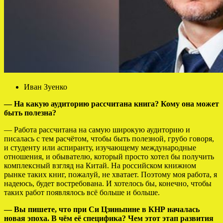
Иван Зуенко
— На какую аудиторию рассчитана книга? Кому она может
быть полезна?
— Работа рассчитана на самую широкую аудиторию и
писалась с тем расчётом, чтобы быть полезной, грубо говоря,
и студенту или аспиранту, изучающему международные
отношения, и обывателю, который просто хотел бы получить
комплексный взгляд на Китай. На российском книжном
рынке таких книг, пожалуй, не хватает. Поэтому моя работа, я
надеюсь, будет востребована. И хотелось бы, конечно, чтобы
таких работ появлялось всё больше и больше.
— Вы пишете, что при Си Цзиньпине в КНР началась
новая эпоха. В чём её специфика? Чем этот этап развития