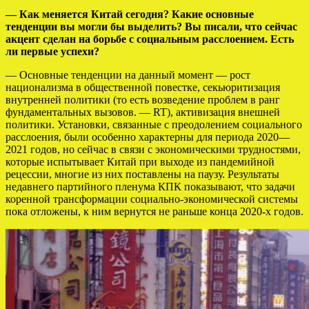
— Как меняется Китай сегодня? Какие основные
тенденции вы могли бы выделить? Вы писали, что сейчас
акцент сделан на борьбе с социальным расслоением. Есть
ли первые успехи?
— Основные тенденции на данный момент — рост
национализма в общественной повестке, секьюритизация
внутренней политики (то есть возведение проблем в ранг
фундаментальных вызовов. — RT), активизация внешней
политики. Установки, связанные с преодолением социального
расслоения, были особенно характерны для периода 2020—
2021 годов, но сейчас в связи с экономическими трудностями,
которые испытывает Китай при выходе из пандемийной
рецессии, многие из них поставлены на паузу. Результаты
недавнего партийного пленума КПК показывают, что задачи
коренной трансформации социально-экономической системы
пока отложены, к ним вернутся не раньше конца 2020-х годов.