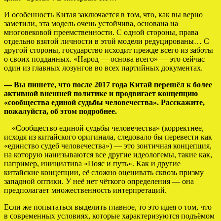
И особенность Китая заключается в том, что, как вы верно
заметили, эта модель очень устойчива, основана на
многовековой преемственности. С одной стороны, права
отдельно взятой личности в этой модели редуцированы… С
другой стороны, государство исходит прежде всего из заботы
о своих подданных. «Народ — основа всего» — это сейчас
один из главных лозунгов во всех партийных документах.
— Вы пишете, что после 2017 года Китай перешёл к более
активной внешней политике и продвигает концепцию
«сообщества единой судьбы человечества». Расскажите,
пожалуйста, об этом подробнее.
—
«Сообщество единой судьбы человечества» (корректнее,
исходя из китайского оригинала, следовало бы перевести как
«единство судеб человечества») — это зонтичная концепция,
на которую нанизываются все другие идеологемы, такие как,
например, инициатива «Пояс и путь». Как и другие
китайские концепции, её сложно оценивать сквозь призму
западной оптики. У неё нет чёткого определения — она
предполагает множественность интерпретаций.
Если же попытаться выделить главное, то это идея о том, что
в современных условиях, которые характеризуются подъёмом