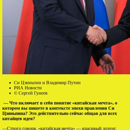
Си Цзиньпин и Владимир Путин
РИА Новости
© Сергей Гунеев
— Что включает в себя понятие «китайская мечта», о
котором вы пишете в контексте эпохи правления Си
Цзиньпина? Это действительно сейчас общая для всех
китайцев идея?
—
Строго говоря, «китайская мечта» — красивый лозунг,