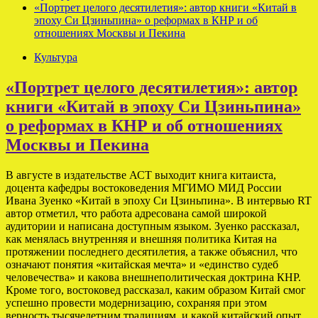
«Портрет целого десятилетия»: автор книги «Китай в
эпоху Си Цзиньпина» о реформах в КНР и об
отношениях Москвы и Пекина
Культура
«Портрет целого десятилетия»: автор
книги «Китай в эпоху Си Цзиньпина»
о реформах в КНР и об отношениях
Москвы и Пекина
В августе в издательстве АСТ выходит книга китаиста,
доцента кафедры востоковедения МГИМО МИД России
Ивана Зуенко «Китай в эпоху Си Цзиньпина». В интервью RT
автор отметил, что работа адресована самой широкой
аудитории и написана доступным языком. Зуенко рассказал,
как менялась внутренняя и внешняя политика Китая на
протяжении последнего десятилетия, а также объяснил, что
означают понятия «китайская мечта» и «единство судеб
человечества» и какова внешнеполитическая доктрина КНР.
Кроме того, востоковед рассказал, каким образом Китай смог
успешно провести модернизацию, сохраняя при этом
верность тысячелетним традициям, и какой китайский опыт