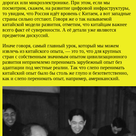
дорогах или микроэлектронике. При этом, если мы
посмотрим, скажем, на развитие цифровой инфраструктуры,
то увидим, что Россия идёт вровень с Китаем, а вот западные
страны сильно отстают. Говоря же о так называемой
китайской модели развития, отметим, что китайцам важнее
всего факт её суверенности. А её детали уже являются
предметом дискуссий.
Иначе говоря, самый главный урок, который мы можем
извлечь из китайского опыта, — это то, что для крупных
стран с собственным значимым опытом цивилизационного
развития неприемлемо перенимать зарубежный опыт без
адаптации под местные реалии. Так что слепо перенимать
китайский опыт было бы столь же глупо и безответственно,
как и слепо перенимать опыт, например, американский.