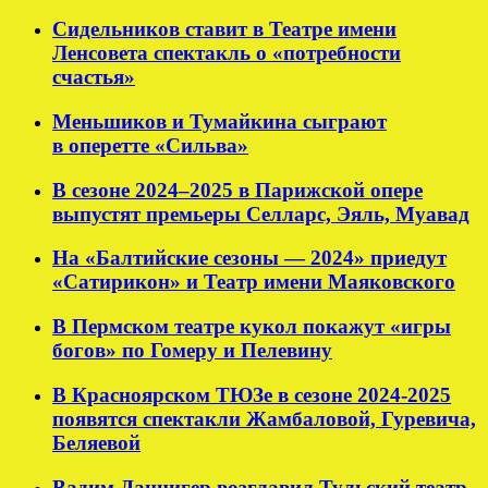
Сидельников ставит в Театре имени
Ленсовета спектакль о «потребности
счастья»
Меньшиков и Тумайкина сыграют
в оперетте «Сильва»
В сезоне 2024–2025 в Парижской опере
выпустят премьеры Селларс, Эяль, Муавад
На «Балтийские сезоны — 2024» приедут
«Сатирикон» и Театр имени Маяковского
В Пермском театре кукол покажут «игры
богов» по Гомеру и Пелевину
В Красноярском ТЮЗе в сезоне 2024-2025
появятся спектакли Жамбаловой, Гуревича,
Беляевой
Вадим Данцигер возглавил Тульский театр