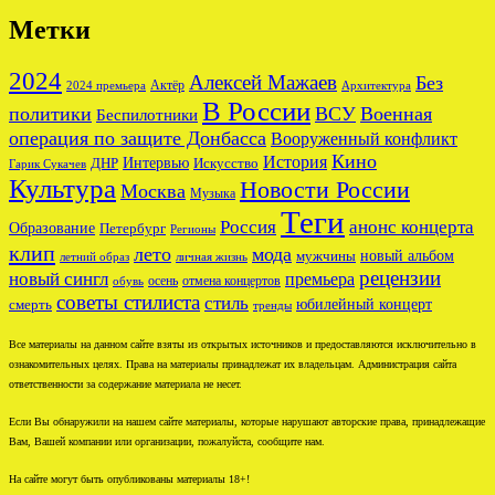
Метки
2024
Алексей Мажаев
Без
Актёр
2024 премьера
Архитектура
В России
политики
ВСУ
Военная
Беспилотники
операция по защите Донбасса
Вооруженный конфликт
Кино
История
ДНР
Интервью
Искусство
Гарик Сукачев
Культура
Новости России
Москва
Музыка
Теги
Россия
анонс концерта
Образование
Петербург
Регионы
клип
лето
мода
новый альбом
мужчины
летний образ
личная жизнь
рецензии
новый сингл
премьера
осень
отмена концертов
обувь
советы стилиста
стиль
юбилейный концерт
смерть
тренды
Все материалы на данном сайте взяты из открытых источников и предоставляются исключительно в
ознакомительных целях. Права на материалы принадлежат их владельцам. Администрация сайта
ответственности за содержание материала не несет.
Если Вы обнаружили на нашем сайте материалы, которые нарушают авторские права, принадлежащие
Вам, Вашей компании или организации, пожалуйста, сообщите нам.
На сайте могут быть опубликованы материалы 18+!