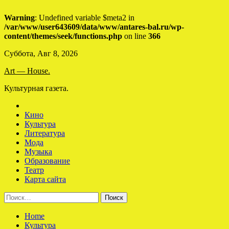
Warning
: Undefined variable $meta2 in
/var/www/user643609/data/www/antares-bal.ru/wp-
content/themes/seek/functions.php
on line
366
Skip
Суббота, Авг 8, 2026
to
Art — House.
content
Культурная газета.
Кино
Культура
Литература
Мода
Музыка
Образование
Театр
Карта сайта
Найти:
Home
Культура