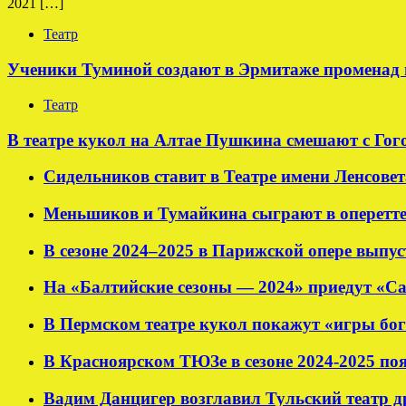
2021 […]
Театр
Ученики Туминой создают в Эрмитаже променад 
Театр
В театре кукол на Алтае Пушкина смешают с Гог
Сидельников ставит в Театре имени Ленсовет
Меньшиков и Тумайкина сыграют в оперетт
В сезоне 2024–2025 в Парижской опере выпу
На «Балтийские сезоны — 2024» приедут «С
В Пермском театре кукол покажут «игры бог
В Красноярском ТЮЗе в сезоне 2024-2025 по
Вадим Данцигер возглавил Тульский театр 