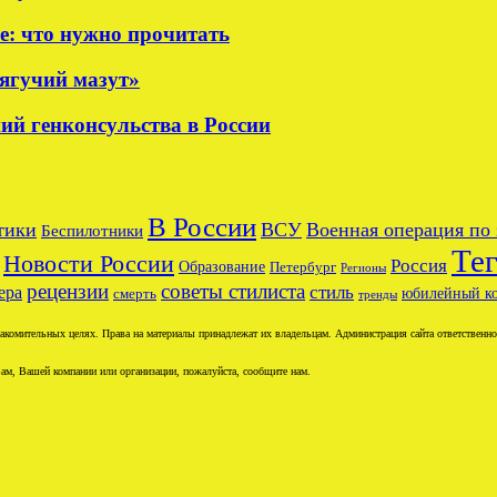
е: что нужно прочитать
тягучий мазут»
ий генконсульства в России
В России
тики
ВСУ
Военная операция по
Беспилотники
Те
Новости России
Россия
Образование
Петербург
Регионы
рецензии
советы стилиста
ера
стиль
юбилейный к
смерть
тренды
комительных целях. Права на материалы принадлежат их владельцам. Администрация сайта ответственност
ам, Вашей компании или организации, пожалуйста, сообщите нам.