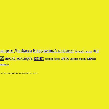
 защите Донбасса
Вооруженный конфликт
ДНР
Гарик Сукачев
ги
клип
лето
мода
анонс концерта
летний образ
личная жизнь
онцерт
и за содержание материала не несет.