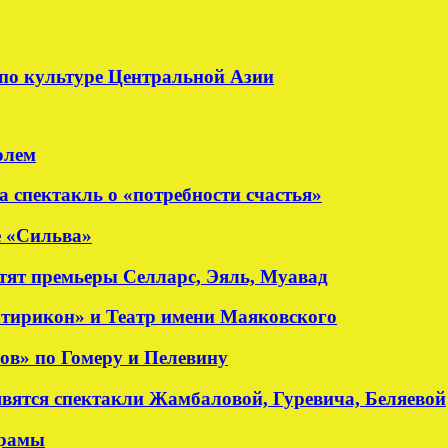
по культуре Центральной Азии
олем
а спектакль о «потребности счастья»
е «Сильва»
стят премьеры Селларс, Эяль, Муавад
атирикон» и Театр имени Маяковского
ов» по Гомеру и Пелевину
явятся спектакли Жамбаловой, Гуревича, Беляевой
драмы