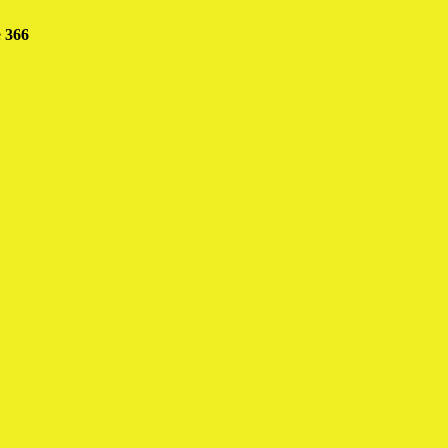
e
366