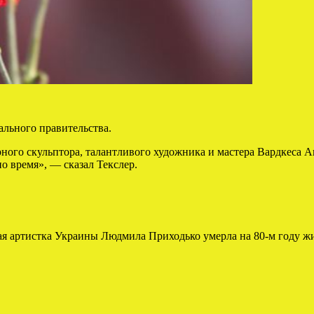
льного правительства.
рного скульптора, талантливого художника и мастера Вардкеса А
о время», — сказал Текслер.
дная артистка Украины Людмила Приходько умерла на 80-м году ж