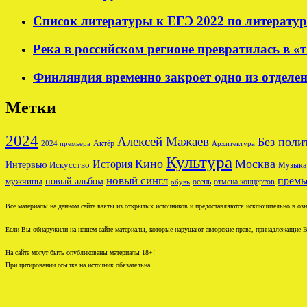
Список литературы к ЕГЭ 2022 по литератур
Река в российском регионе превратилась в «
Финляндия временно закроет одно из отделен
Метки
2024
Алексей Мажаев
Без поли
Актёр
2024 премьера
Архитектура
Культура
Кино
Москва
История
Интервью
Искусство
Музыка
новый сингл
премь
новый альбом
мужчины
осень
отмена концертов
обувь
Все материалы на данном сайте взяты из открытых источников и предоставляются исключительно в озна
Если Вы обнаружили на нашем сайте материалы, которые нарушают авторские права, принадлежащие В
На сайте могут быть опубликованы материалы 18+!
При цитировании ссылка на источник обязательна.