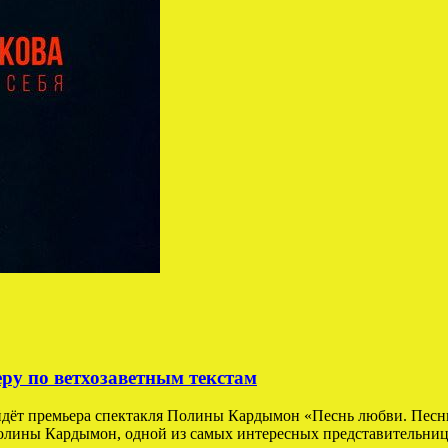
у по ветхозаветным текстам
йдёт премьера спектакля Полины Кардымон «Песнь любви. Песнь
лины Кардымон, одной из самых интересных представительниц н