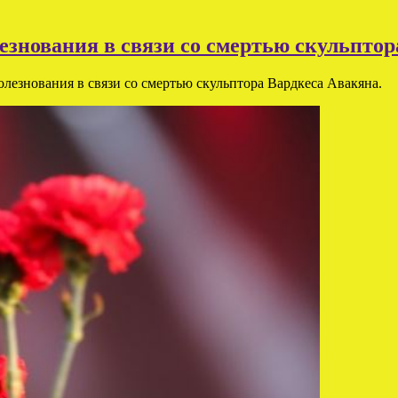
езнования в связи со смертью скульпто
лезнования в связи со смертью скульптора Вардкеса Авакяна.