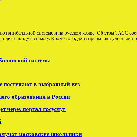
по пятибалльной системе и на русском языке. Об этом ТАСС со
 дети пойдут в школу. Кроме того, дети прерывали учебный про
 Болонской системы
е поступают в выбранный вуз
шего образования в России
т через портал госуслуг
й
олучат московские школьники