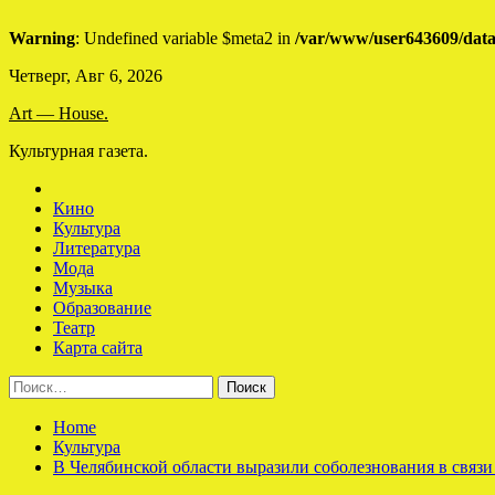
Warning
: Undefined variable $meta2 in
/var/www/user643609/data
Skip
Четверг, Авг 6, 2026
to
Art — House.
content
Культурная газета.
Кино
Культура
Литература
Мода
Музыка
Образование
Театр
Карта сайта
Найти:
Home
Культура
В Челябинской области выразили соболезнования в связи