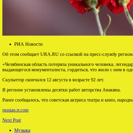
РИА Новости
Об этом сообщает URA.RU со ссылкой на пресс-службу региона
«Челябинская область потеряла уникального человека, легенда
выдающегося монументалиста, гордиться, что жили с ним в одн
Скульптор скончался 12 августа в возрасте 92 лет.
В регионе установлены десятки работ авторства Авакяна.
Ранее сообщалось, что советская актриса театра и кино, наро
russian.rt.com
Next Post
Музыка