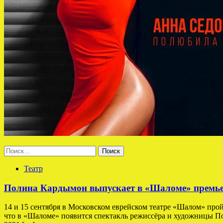
Найти:
Театр
Полина Кардымон выпускает в «Шаломе» премьер
14 и 15 сентября в Московском еврейском театре «Шалом» про
что в «Шаломе» появится спектакль режиссёра и художницы По