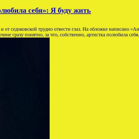
любила себя»: Я буду жить
, и от седоковской трудно отвести глаз. На обложке написано «
е сразу понятно, за что, собственно, артистка полюбила себя. 