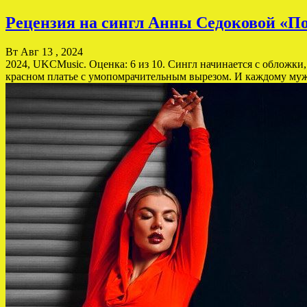
Рецензия на сингл Анны Седоковой «По
Вт Авг 13 , 2024
2024, UKCMusic. Оценка: 6 из 10. Сингл начинается с обложки
красном платье с умопомрачительным вырезом. И каждому мужчин