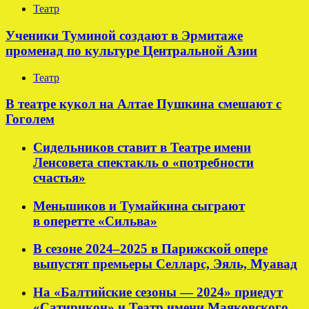
Театр
Ученики Туминой создают в Эрмитаже
променад по культуре Центральной Азии
Театр
В театре кукол на Алтае Пушкина смешают с
Гоголем
Сидельников ставит в Театре имени
Ленсовета спектакль о «потребности
счастья»
Меньшиков и Тумайкина сыграют
в оперетте «Сильва»
В сезоне 2024–2025 в Парижской опере
выпустят премьеры Селларс, Эяль, Муавад
На «Балтийские сезоны — 2024» приедут
«Сатирикон» и Театр имени Маяковского