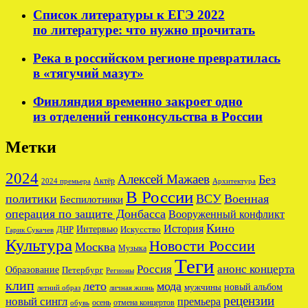
Список литературы к ЕГЭ 2022
по литературе: что нужно прочитать
Река в российском регионе превратилась
в «тягучий мазут»
Финляндия временно закроет одно
из отделений генконсульства в России
Метки
2024
Алексей Мажаев
Без
Актёр
2024 премьера
Архитектура
В России
политики
ВСУ
Военная
Беспилотники
операция по защите Донбасса
Вооруженный конфликт
Кино
История
ДНР
Интервью
Искусство
Гарик Сукачев
Культура
Новости России
Москва
Музыка
Теги
Россия
анонс концерта
Образование
Петербург
Регионы
клип
лето
мода
новый альбом
мужчины
летний образ
личная жизнь
рецензии
новый сингл
премьера
осень
отмена концертов
обувь