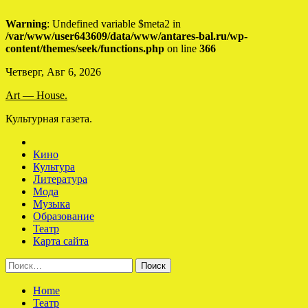
Warning
: Undefined variable $meta2 in
/var/www/user643609/data/www/antares-bal.ru/wp-
content/themes/seek/functions.php
on line
366
Skip
Четверг, Авг 6, 2026
to
Art — House.
content
Культурная газета.
Кино
Культура
Литература
Мода
Музыка
Образование
Театр
Карта сайта
Найти:
Home
Театр