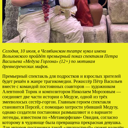
Сегодня, 10 июля, в Челябинском театре кукол имени
Вольховского пройдёт премьерный показ спектакля Петра
Васильева «Медуза Горгона» (12+) по мотивам
древнегреческих мифов.
Премьерный спектакль для подростков и взрослых зрителей
будет решён в жанре трагикомедии. Режиссёр Пётр Васильев
вместе с командой постоянных соавторов — художником
Алевтиной Торик и композитором Николаем Морозовым —
соединяет две части истории о Медузе, одной из трёх
змееволосых сестёр-горгон. Главным героем спектакля
становится Персей, с помощью хитрости убивший Медузу,
однако создатели постановки размышляют и о варианте
легенды, известном по «Метаморфозам» Овидия, согласно
которому в чудовище была превращена прекрасная девушка.
Для авторов постановки такой «двухчастный» сюжет наделён