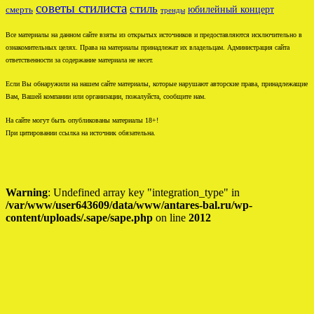
советы стилиста
стиль
юбилейный концерт
смерть
тренды
Все материалы на данном сайте взяты из открытых источников и предоставляются исключительно в
ознакомительных целях. Права на материалы принадлежат их владельцам. Администрация сайта
ответственности за содержание материала не несет.
Если Вы обнаружили на нашем сайте материалы, которые нарушают авторские права, принадлежащие
Вам, Вашей компании или организации, пожалуйста, сообщите нам.
На сайте могут быть опубликованы материалы 18+!
При цитировании ссылка на источник обязательна.
Warning
: Undefined array key "integration_type" in
/var/www/user643609/data/www/antares-bal.ru/wp-
content/uploads/.sape/sape.php
on line
2012