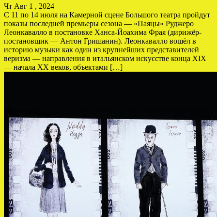
Чт Авг 1 , 2024
С 11 по 14 июля на Камерной сцене Большого театра пройдут
показы последней премьеры сезона — «Паяцы» Руджеро
Леонкавалло в постановке Ханса-Йоахима Фрая (дирижёр-
постановщик — Антон Гришанин). Леонкавалло вошёл в
историю музыки как один из крупнейших представителей
веризма — направления в итальянском искусстве конца XIX
— начала XX веков, объектами […]