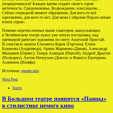
упорядочивался? Каждое время создаёт своего героя:
античность, Средневековье, Возрождение, классицизм…
Сейчас очередной момент обрушения. Для кого-то всё
однозначно, для кого-то нет. Для меня с образом Персея связан
поиск героя».
Помимо перечисленных выше соавторов, выпускающих
в Челябинском театре кукол уже пятую постановку, над
премьерой работает художник по свету Анатолий Пристай.
В спектакле заняты Елизавета Борок (Горгона), Елена
Блажеева (Андромеда), Арина Жарикова (Даная), Александр
Малышев (Гермес), Тимур Ахмедов (Персей), Андрей Дрыгин
(Полидект), Антон Ничеухин (Диктис и Фавн) и Екатерина
Асанкина (Нимфа).
Источник:
oteatre.info
Next Post
Театр
В Большом театре появятся «Паяцы»
в стилистике немого кино