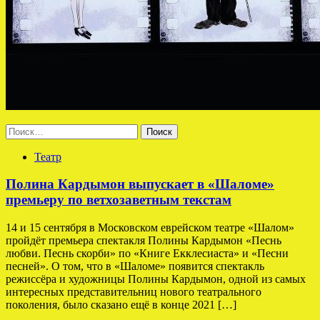
Найти:
Театр
Полина Кардымон выпускает в «Шаломе»
премьеру по ветхозаветным текстам
14 и 15 сентября в Московском еврейском театре «Шалом»
пройдёт премьера спектакля Полины Кардымон «Песнь
любви. Песнь скорби» по «Книге Екклесиаста» и «Песни
песней». О том, что в «Шаломе» появится спектакль
режиссёра и художницы Полины Кардымон, одной из самых
интересных представительниц нового театрального
поколения, было сказано ещё в конце 2021 […]