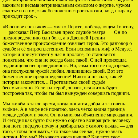
важным и весьма нетривиальным смыслом о жертве, чужом
счастье и о том, «как бесполезно строить козни, когда тирану
приходит срок».
«В основе спектакля — миф о Персее, побеждающем Горгону,
— рассказал Пётр Васильев пресс-службе театра. — Он по
предопределению сын бога, а в Древней Греции
божественное происхождение означает героя. Это разговор о
судьбе и её хитросплетениях. Если вспомнить миф о Медузе,
который присутствует у нас в прологе, то становится
понятным, что она не всегда была такой. С ней произошла
чудовищная несправедливость. Но, сама того не подозревая,
она послужила чужой любви, лишившись своей. Вот это
божественное предопределение! Никто и не знал, как её
история закончится… Противиться своей судьбе
бессмысленно. Если ты герой, значит, вся жизнь будет
построена так, чтобы ты был вынужден совершать подвиги.
Мы живём в такое время, когда понятия добра и зла очень
зыбкие. А в мифе всё понятно, здесь чётко видна граница
между добром и злом. Он во многом объяснение мироздания.
И сегодня как будто бы нужно обратно возвращать человеку
под ноги твёрдую почву и разбираться с самого начала — для
того, чтобы понимать, что такое мы сейчас, нужно знать
истоки. Кто мы? Из какого хаоса вышли? Как этот хаос