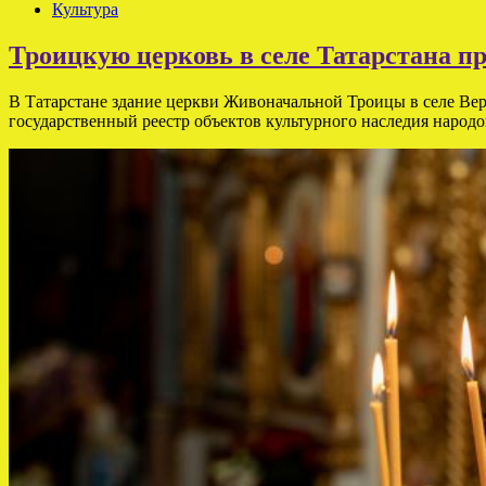
Культура
Троицкую церковь в селе Татарстана 
В Татарстане здание церкви Живоначальной Троицы в селе Ве
государственный реестр объектов культурного наследия народо