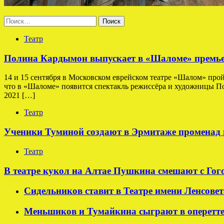
Найти:
Театр
Полина Кардымон выпускает в «Шаломе» премьер
14 и 15 сентября в Московском еврейском театре «Шалом» про
что в «Шаломе» появится спектакль режиссёра и художницы По
2021 […]
Театр
Ученики Туминой создают в Эрмитаже променад 
Театр
В театре кукол на Алтае Пушкина смешают с Гог
Сидельников ставит в Театре имени Ленсовет
Меньшиков и Тумайкина сыграют в оперетт