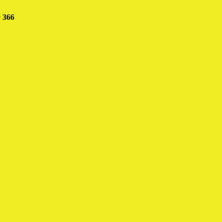
e
366