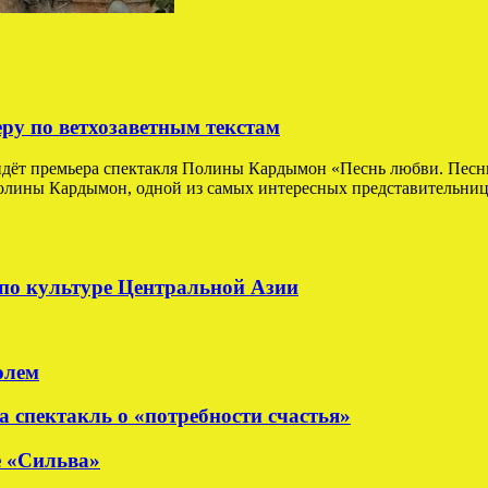
у по ветхозаветным текстам
йдёт премьера спектакля Полины Кардымон «Песнь любви. Песнь
лины Кардымон, одной из самых интересных представительниц н
по культуре Центральной Азии
олем
а спектакль о «потребности счастья»
е «Сильва»