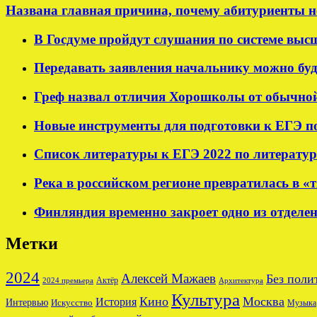
Названа главная причина, почему абитуриенты н
В Госдуме пройдут слушания по системе выс
Передавать заявления начальнику можно буде
Греф назвал отличия Хорошколы от обычно
Новые инструменты для подготовки к ЕГЭ п
Список литературы к ЕГЭ 2022 по литератур
Река в российском регионе превратилась в «
Финляндия временно закроет одно из отделен
Метки
2024
Алексей Мажаев
Без поли
Актёр
2024 премьера
Архитектура
Культура
Кино
Москва
История
Интервью
Искусство
Музыка