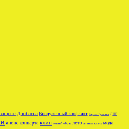
 защите Донбасса
Вооруженный конфликт
ДНР
Гарик Сукачев
ги
клип
лето
мода
анонс концерта
летний образ
личная жизнь