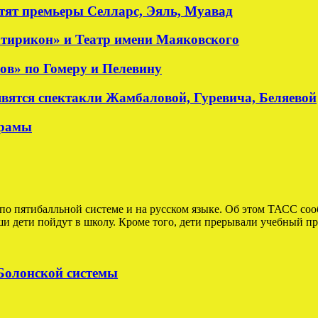
стят премьеры Селларс, Эяль, Муавад
атирикон» и Театр имени Маяковского
ов» по Гомеру и Пелевину
явятся спектакли Жамбаловой, Гуревича, Беляевой
драмы
по пятибалльной системе и на русском языке. Об этом ТАСС со
 дети пойдут в школу. Кроме того, дети прерывали учебный про
 Болонской системы