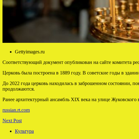
Gettyimages.ru
Соответствующий документ опубликован на сайте комитета рес
Церковь была построена в 1889 году. В советские годы в здан
До 2022 года церковь находилась в заброшенном состоянии, п
продолжаются.
Ранее архитектурный ансамбль XIX века на улице Жуковского в
russian.rt.com
Next Post
Культура