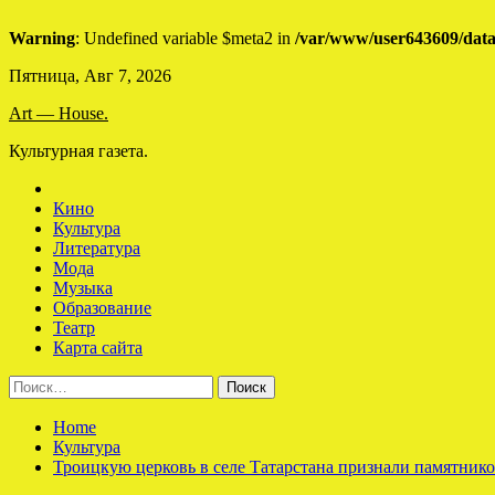
Warning
: Undefined variable $meta2 in
/var/www/user643609/data
Skip
Пятница, Авг 7, 2026
to
Art — House.
content
Культурная газета.
Кино
Культура
Литература
Мода
Музыка
Образование
Театр
Карта сайта
Найти:
Home
Культура
Троицкую церковь в селе Татарстана признали памятник