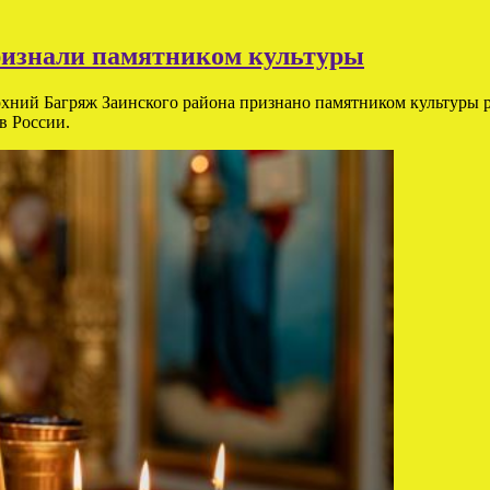
признали памятником культуры
рхний Багряж Заинского района признано памятником культуры 
в России.