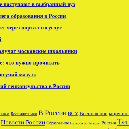
е поступают в выбранный вуз
шего образования в России
т через портал госуслуг
й
олучат московские школьники
е: что нужно прочитать
тягучий мазут»
ий генконсульства в России
В России
тики
ВСУ
Военная операция по
Беспилотники
Те
Новости России
Россия
Образование
Петербург
Регионы