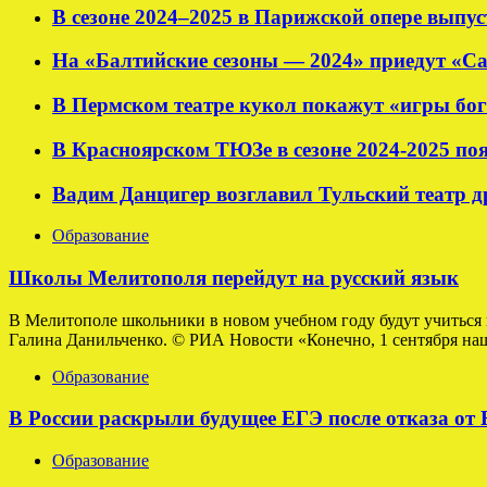
В сезоне 2024–2025 в Парижской опере выпу
На «Балтийские сезоны — 2024» приедут «С
В Пермском театре кукол покажут «игры бог
В Красноярском ТЮЗе в сезоне 2024-2025 по
Вадим Данцигер возглавил Тульский театр 
Образование
Школы Мелитополя перейдут на русский язык
В Мелитополе школьники в новом учебном году будут учиться 
Галина Данильченко. © РИА Новости «Конечно, 1 сентября наши
Образование
В России раскрыли будущее ЕГЭ после отказа от
Образование