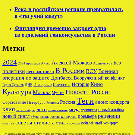
Река в российском регионе превратилась
в «тягучий мазут»
Финляндия временно закроет одно
из отделений генконсульства в России
Метки
2024
Алексей Мажаев
Без
Актёр
2024 премьера
Архитектура
В России
политики
ВСУ
Военная
Беспилотники
операция по защите Донбасса
Вооруженный конфликт
Кино
История
ДНР
Интервью
Искусство
Гарик Сукачев
Культура
Новости России
Москва
Музыка
Теги
Россия
анонс концерта
Образование
Петербург
Регионы
клип
лето
мода
новый альбом
мужчины
летний образ
личная жизнь
рецензии
новый сингл
премьера
осень
отмена концертов
обувь
советы стилиста
стиль
юбилейный концерт
смерть
тренды
Все материалы на данном сайте взяты из открытых источников и предоставляются исключительно в