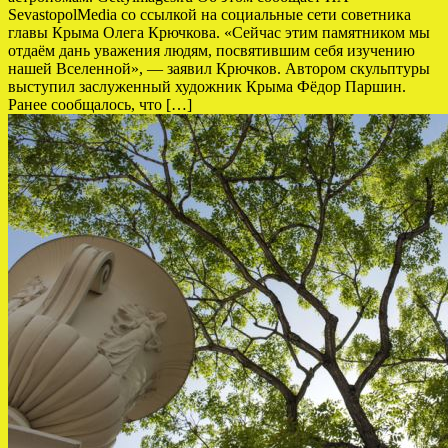
SevastopolMedia со ссылкой на социальные сети советника
главы Крыма Олега Крючкова. «Сейчас этим памятником мы
отдаём дань уважения людям, посвятившим себя изучению
нашей Вселенной», — заявил Крючков. Автором скульптуры
выступил заслуженный художник Крыма Фёдор Паршин.
Ранее сообщалось, что […]