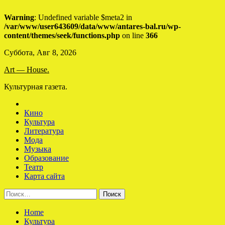
Warning
: Undefined variable $meta2 in
/var/www/user643609/data/www/antares-bal.ru/wp-
content/themes/seek/functions.php
on line
366
Skip
Суббота, Авг 8, 2026
to
Art — House.
content
Культурная газета.
Кино
Культура
Литература
Мода
Музыка
Образование
Театр
Карта сайта
Найти:
Home
Культура