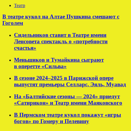
Театр
В театре кукол на Алтае Пушкина смешают с
Гоголем
Сидельников ставит в Театре имени
Ленсовета спектакль о «потребности
счастья»
Меньшиков и Тумайкина сыграют
в оперетте «Сильва»
В сезоне 2024–2025 в Парижской опере
выпустят премьеры Селларс, Эяль, Муавад
На «Балтийские сезоны — 2024» приедут
«Сатирикон» и Театр имени Маяковского
В Пермском театре кукол покажут «игры
богов» по Гомеру и Пелевину