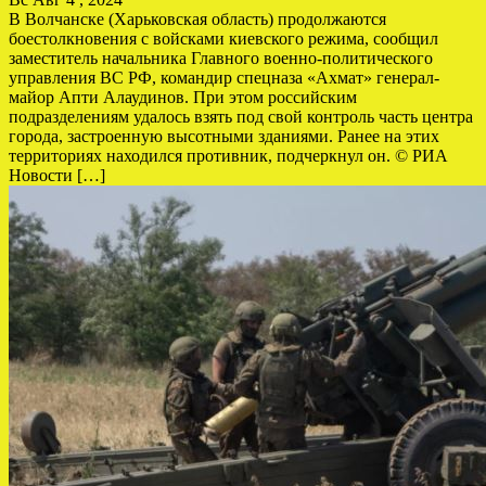
В Волчанске (Харьковская область) продолжаются
боестолкновения с войсками киевского режима, сообщил
заместитель начальника Главного военно-политического
управления ВС РФ, командир спецназа «Ахмат» генерал-
майор Апти Алаудинов. При этом российским
подразделениям удалось взять под свой контроль часть центра
города, застроенную высотными зданиями. Ранее на этих
территориях находился противник, подчеркнул он. © РИА
Новости […]