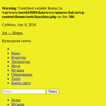
Warning
: Undefined variable $meta2 in
/var/www/user643609/data/www/antares-bal.ru/wp-
content/themes/seek/functions.php
on line
366
Skip
Суббота, Авг 8, 2026
to
Art — House.
content
Культурная газета.
Кино
Культура
Литература
Мода
Музыка
Образование
Театр
Карта сайта
Найти:
Home
Музыка