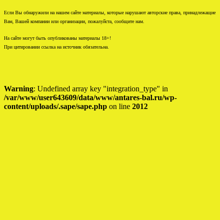
Если Вы обнаружили на нашем сайте материалы, которые нарушают авторские права, принадлежащие
Вам, Вашей компании или организации, пожалуйста, сообщите нам.
На сайте могут быть опубликованы материалы 18+!
При цитировании ссылка на источник обязательна.
Warning
: Undefined array key "integration_type" in
/var/www/user643609/data/www/antares-bal.ru/wp-
content/uploads/.sape/sape.php
on line
2012