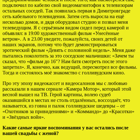
подключил по кабелю свой видеомагнитофон к телевизорам
остальных соседей. Так появилась первая в Димитровграде
сеть кабельного телевидения. Затем сеть выросла на ещё
несколько домов, и дядя оборудовал студию и позвал меня
телеведущим. Я с серьёзным видом сидел перед камерой и
объявлял: в 19:00 художественный фильм «Унесённые
ветром». А в 23.00 уведите, пожалуйста, своих детей от
наших экранов, потому что будет демонстрироваться
эротический фильм «Девять с половиной недель». Меня даже
пытались поколотить за это соседские мальчишки: «Зачем ты
сказал, что «фильм до 16″? Нам батя смотреть после этого
запретил». Я, конечно, как ведущий, пересмотрел все фильмы.
Тогда и состоялось моё знакомство с голливудским кино.
Про эту эпоху видеокассет и видеосалонов мы с любовью
рассказали в нашем сериале «Камера Мотор», который этой
весной вышел на ТВ. Герой картины, волею судеб
оказавшийся в местах не столь отдалённых, воссоздаёт, что
называется, из говна и палок голливудские шедевры – от
«Охотников за привидениями» и «Коммандо» до «Красотки»
и «Звёздных войн».
Какие самые яркие воспоминания у вас остались после
вашей свадьбы с женой?