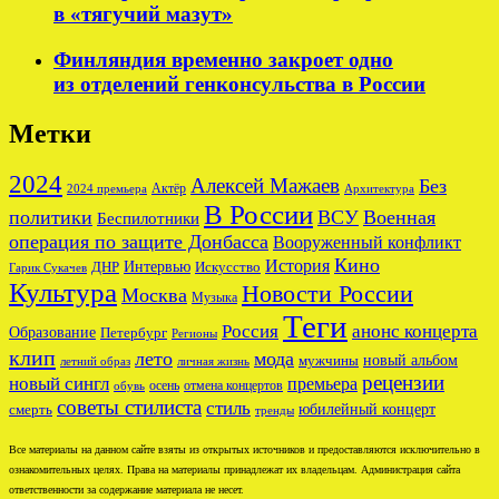
в «тягучий мазут»
Финляндия временно закроет одно
из отделений генконсульства в России
Метки
2024
Алексей Мажаев
Без
Актёр
2024 премьера
Архитектура
В России
политики
ВСУ
Военная
Беспилотники
операция по защите Донбасса
Вооруженный конфликт
Кино
История
ДНР
Интервью
Искусство
Гарик Сукачев
Культура
Новости России
Москва
Музыка
Теги
Россия
анонс концерта
Образование
Петербург
Регионы
клип
лето
мода
новый альбом
мужчины
летний образ
личная жизнь
рецензии
новый сингл
премьера
осень
отмена концертов
обувь
советы стилиста
стиль
юбилейный концерт
смерть
тренды
Все материалы на данном сайте взяты из открытых источников и предоставляются исключительно в
ознакомительных целях. Права на материалы принадлежат их владельцам. Администрация сайта
ответственности за содержание материала не несет.