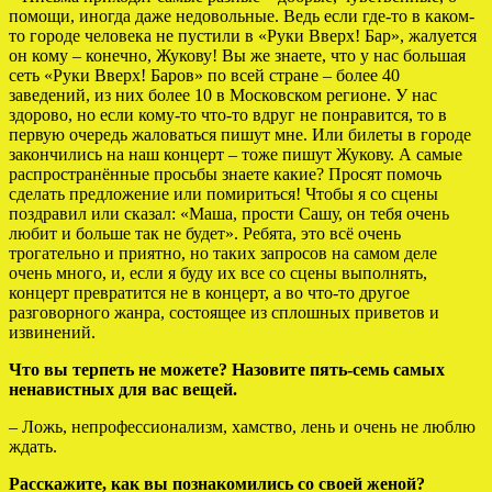
помощи, иногда даже недовольные. Ведь если где-то в каком-
то городе человека не пустили в «Руки Вверх! Бар», жалуется
он кому – конечно, Жукову! Вы же знаете, что у нас большая
сеть «Руки Вверх! Баров» по всей стране – более 40
заведений, из них более 10 в Московском регионе. У нас
здорово, но если кому-то что-то вдруг не понравится, то в
первую очередь жаловаться пишут мне. Или билеты в городе
закончились на наш концерт – тоже пишут Жукову. А самые
распространённые просьбы знаете какие? Просят помочь
сделать предложение или помириться! Чтобы я со сцены
поздравил или сказал: «Маша, прости Сашу, он тебя очень
любит и больше так не будет». Ребята, это всё очень
трогательно и приятно, но таких запросов на самом деле
очень много, и, если я буду их все со сцены выполнять,
концерт превратится не в концерт, а во что-то другое
разговорного жанра, состоящее из сплошных приветов и
извинений.
Что вы терпеть не можете? Назовите пять-семь самых
ненавистных для вас вещей.
– Ложь, непрофессионализм, хамство, лень и очень не люблю
ждать.
Расскажите, как вы познакомились со своей женой?