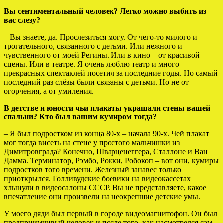
Вы сентиментальный человек? Легко можно выбить из
вас слезу?
– Вы знаете, да. Прослезиться могу. От чего-то милого и
трогательного, связанного с детьми. Или нежного и
чувственного от моей Регины. Или в кино – от красивой
сцены. Или в театре. Я очень люблю театр и много
прекрасных спектаклей посетил за последние годы. Но самый
последний раз слёзы были связаны с детьми. Но не от
огорчения, а от умиления.
В детстве и юности чьи плакаты украшали стены вашей
спальни? Кто был вашим кумиром тогда?
– Я был подростком из конца 80-х – начала 90-х. Чей плакат
мог тогда висеть на стене у простого мальчишки из
Димитровграда? Конечно, Шварценеггера, Сталлоне и Ван
Дамма. Терминатор, Рэмбо, Рокки, Робокоп – вот они, кумиры
подростков того времени. Железный занавес только
приоткрылся. Голливудские боевики на видеокассетах
хлынули в видеосалоны СССР. Вы не представляете, какое
впечатление они произвели на неокрепшие детские умы.
У моего дяди был первый в городе видеомагнитофон. Он был
предприимчивый человек и после того, как насмотрелся сам,