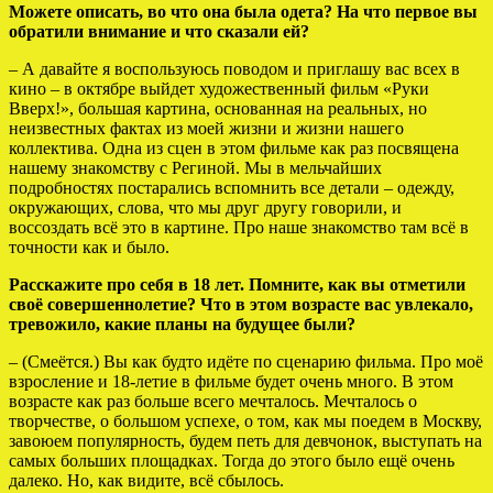
Можете описать, во что она была одета? На что первое вы
обратили внимание и что сказали ей?
– А давайте я воспользуюсь поводом и приглашу вас всех в
кино – в октябре выйдет художественный фильм «Руки
Вверх!», большая картина, основанная на реальных, но
неизвестных фактах из моей жизни и жизни нашего
коллектива. Одна из сцен в этом фильме как раз посвящена
нашему знакомству с Региной. Мы в мельчайших
подробностях постарались вспомнить все детали – одежду,
окружающих, слова, что мы друг другу говорили, и
воссоздать всё это в картине. Про наше знакомство там всё в
точности как и было.
Расскажите про себя в 18 лет. Помните, как вы отметили
своё совершеннолетие? Что в этом возрасте вас увлекало,
тревожило, какие планы на будущее были?
– (Смеётся.) Вы как будто идёте по сценарию фильма. Про моё
взросление и 18-летие в фильме будет очень много. В этом
возрасте как раз больше всего мечталось. Мечталось о
творчестве, о большом успехе, о том, как мы поедем в Москву,
завоюем популярность, будем петь для девчонок, выступать на
самых больших площадках. Тогда до этого было ещё очень
далеко. Но, как видите, всё сбылось.