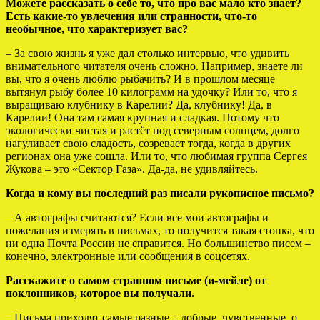
Можете рассказать о себе то, что про вас мало кто знает?
Есть какие-то увлечения или странности, что-то
необычное, что характеризует вас?
– За свою жизнь я уже дал столько интервью, что удивить
внимательного читателя очень сложно. Например, знаете ли
вы, что я очень люблю рыбачить? И в прошлом месяце
вытянул рыбу более 10 килограмм на удочку? Или то, что я
выращиваю клубнику в Карелии? Да, клубнику! Да, в
Карелии! Она там самая крупная и сладкая. Потому что
экологически чистая и растёт под северным солнцем, долго
нагуливает свою сладость, созревает тогда, когда в других
регионах она уже сошла. Или то, что любимая группа Сергея
Жукова – это «Сектор Газа». Да-да, не удивляйтесь.
Когда и кому вы последний раз писали рукописное письмо?
– А автографы считаются? Если все мои автографы и
пожелания измерять в письмах, то получится такая стопка, что
ни одна Почта России не справится. Но большинство писем –
конечно, электронные или сообщения в соцсетях.
Расскажите о самом странном письме (и-мейле) от
поклонников, которое вы получали.
– Письма приходят самые разные – добрые, чувственные, о