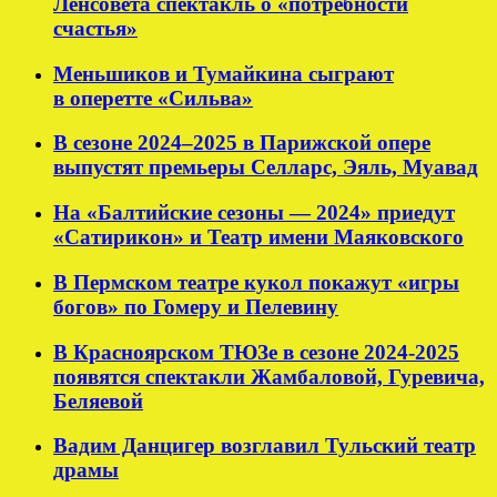
Ленсовета спектакль о «потребности
счастья»
Меньшиков и Тумайкина сыграют
в оперетте «Сильва»
В сезоне 2024–2025 в Парижской опере
выпустят премьеры Селларс, Эяль, Муавад
На «Балтийские сезоны — 2024» приедут
«Сатирикон» и Театр имени Маяковского
В Пермском театре кукол покажут «игры
богов» по Гомеру и Пелевину
В Красноярском ТЮЗе в сезоне 2024-2025
появятся спектакли Жамбаловой, Гуревича,
Беляевой
Вадим Данцигер возглавил Тульский театр
драмы