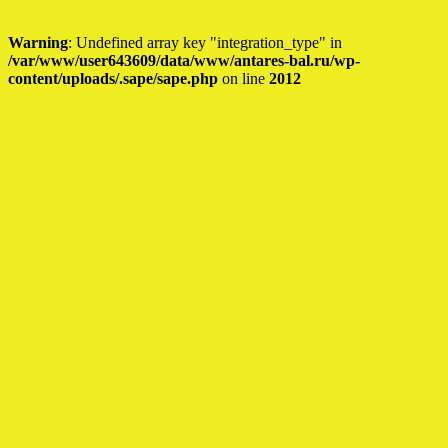
Warning
: Undefined array key "integration_type" in
/var/www/user643609/data/www/antares-bal.ru/wp-
content/uploads/.sape/sape.php
on line
2012