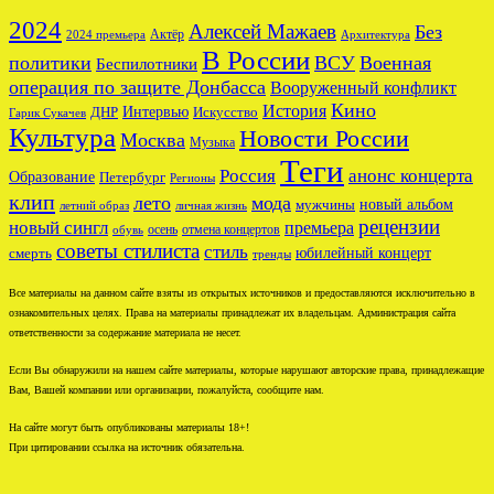
2024
Алексей Мажаев
Без
Актёр
2024 премьера
Архитектура
В России
политики
ВСУ
Военная
Беспилотники
операция по защите Донбасса
Вооруженный конфликт
Кино
История
ДНР
Интервью
Искусство
Гарик Сукачев
Культура
Новости России
Москва
Музыка
Теги
Россия
анонс концерта
Образование
Петербург
Регионы
клип
лето
мода
новый альбом
мужчины
летний образ
личная жизнь
рецензии
новый сингл
премьера
осень
отмена концертов
обувь
советы стилиста
стиль
юбилейный концерт
смерть
тренды
Все материалы на данном сайте взяты из открытых источников и предоставляются исключительно в
ознакомительных целях. Права на материалы принадлежат их владельцам. Администрация сайта
ответственности за содержание материала не несет.
Если Вы обнаружили на нашем сайте материалы, которые нарушают авторские права, принадлежащие
Вам, Вашей компании или организации, пожалуйста, сообщите нам.
На сайте могут быть опубликованы материалы 18+!
При цитировании ссылка на источник обязательна.