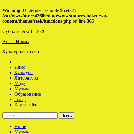
Warning
: Undefined variable $meta2 in
/var/www/user643609/data/www/antares-bal.ru/wp-
content/themes/seek/functions.php
on line
366
Skip
Суббота, Авг 8, 2026
to
Art — House.
content
Культурная газета.
Кино
Культура
Литература
Мода
Музыка
Образование
Театр
Карта сайта
Найти:
Home
Музыка