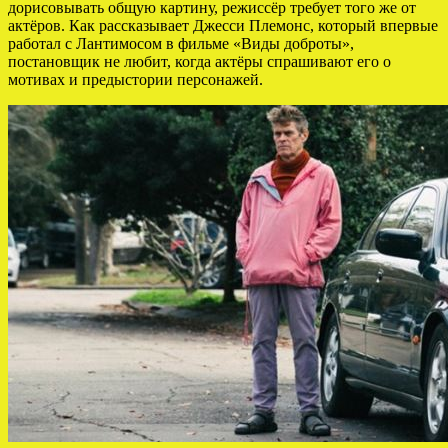
дорисовывать общую картину, режиссёр требует того же от
актёров. Как рассказывает Джесси Племонс, который впервые
работал с Лантимосом в фильме «Виды доброты»,
постановщик не любит, когда актёры спрашивают его о
мотивах и предыстории персонажей.