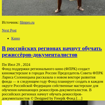
Источник:
filmpro.ru
Next Post
Кино
В российских регионах начнут обучать
режиссёров-документалистов
Пн Июл 29 , 2024
Фонд поддержки регионального кино (ФПРК) создаст
киномастерские в городах России Председатель Совета ФПРК
Лариса Солоницына рассказала о новом векторе развития
фонда — в следующем году Фонд планирует создать в каждом
округе Российской Федерации собственные мастерские для
обучения начинающих режиссёров-документалистов. В
российских регионах начнут обучать режиссёров-
документалистов © Designed by Freepik Фонд […]