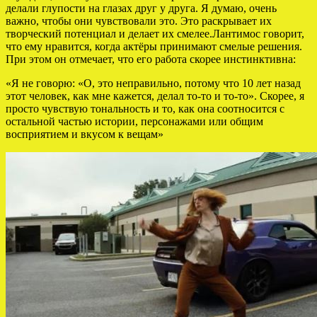
делали глупости на глазах друг у друга. Я думаю, очень
важно, чтобы они чувствовали это. Это раскрывает их
творческий потенциал и делает их смелее.Лантимос говорит,
что ему нравится, когда актёры принимают смелые решения.
При этом он отмечает, что его работа скорее инстинктивна:
«Я не говорю: «О, это неправильно, потому что 10 лет назад
этот человек, как мне кажется, делал то-то и то-то». Скорее, я
просто чувствую тональность и то, как она соотносится с
остальной частью истории, персонажами или общим
восприятием и вкусом к вещам»