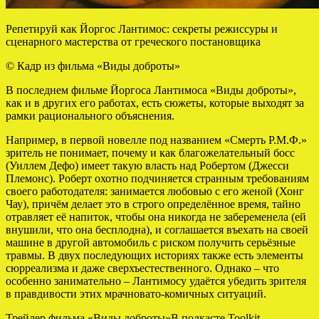
Репетируй как Йоргос Лантимос: секреты режиссуры и
сценарного мастерства от греческого постановщика
© Кадр из фильма «Виды доброты»
В последнем фильме Йоргоса Лантимоса «Виды доброты»,
как и в других его работах, есть сюжеты, которые выходят за
рамки рационального объяснения.
Например, в первой новелле под названием «Смерть Р.М.Ф.»
зритель не понимает, почему и как благожелательный босс
(Уиллем Дефо) имеет такую власть над Робертом (Джесси
Племонс). Роберт охотно подчиняется странным требованиям
своего работодателя: занимается любовью с его женой (Хонг
Чау), причём делает это в строго определённое время, тайно
отравляет её напиток, чтобы она никогда не забеременела (ей
внушили, что она бесплодна), и соглашается въехать на своей
машине в другой автомобиль с риском получить серьёзные
травмы. В двух последующих историях также есть элементы
сюрреализма и даже сверхъестественного. Однако – что
особенно занимательно – Лантимосу удаётся убедить зрителя
в правдивости этих мрачновато-комичных ситуаций.
Трейлер фильма «Виды доброты»В подкасте Toolkit