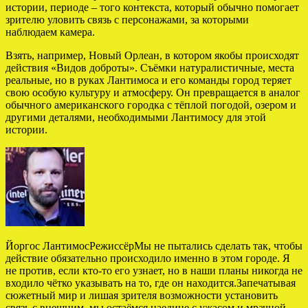
истории, периоде – того контекста, который обычно помогает
зрителю уловить связь с персонажами, за которыми
наблюдаем камера.
Взять, например, Новый Орлеан, в котором якобы происходят
действия «Видов доброты». Съёмки натуралистичные, места
реальные, но в руках Лантимоса и его команды город теряет
свою особую культуру и атмосферу. Он превращается в аналог
обычного американского городка с тёплой погодой, озером и
другими деталями, необходимыми Лантимосу для этой
истории.
Йоргос ЛантимосРежиссёрМы не пытались сделать так, чтобы
действие обязательно происходило именно в этом городе. Я
не против, если кто-то его узнает, но в наши планы никогда не
входило чётко указывать на то, где он находится.Запечатывая
сюжетный мир и лишая зрителя возможности установить
связь с внешним, мы остаёмся наедине с ужасом и мрачной