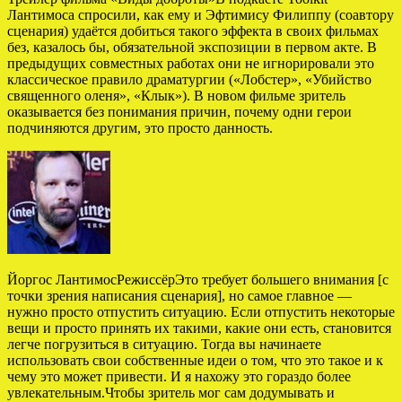
Лантимоса спросили, как ему и Эфтимису Филиппу (соавтору
сценария) удаётся добиться такого эффекта в своих фильмах
без, казалось бы, обязательной экспозиции в первом акте. В
предыдущих совместных работах они не игнорировали это
классическое правило драматургии («Лобстер», «Убийство
священного оленя», «Клык»). В новом фильме зритель
оказывается без понимания причин, почему одни герои
подчиняются другим, это просто данность.
Йоргос ЛантимосРежиссёрЭто требует большего внимания [с
точки зрения написания сценария], но самое главное —
нужно просто отпустить ситуацию. Если отпустить некоторые
вещи и просто принять их такими, какие они есть, становится
легче погрузиться в ситуацию. Тогда вы начинаете
использовать свои собственные идеи о том, что это такое и к
чему это может привести. И я нахожу это гораздо более
увлекательным.Чтобы зритель мог сам додумывать и