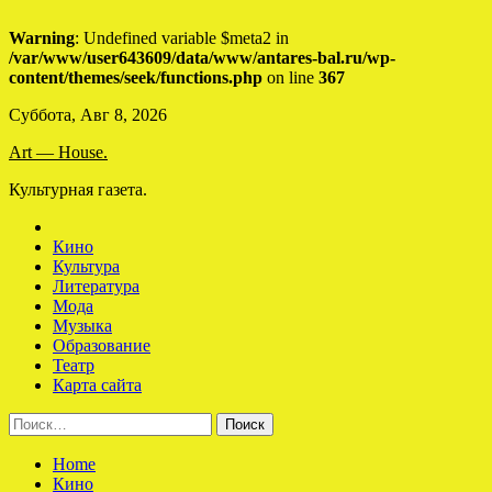
Warning
: Undefined variable $meta2 in
/var/www/user643609/data/www/antares-bal.ru/wp-
content/themes/seek/functions.php
on line
367
Skip
Суббота, Авг 8, 2026
to
Art — House.
content
Культурная газета.
Кино
Культура
Литература
Мода
Музыка
Образование
Театр
Карта сайта
Найти:
Home
Кино