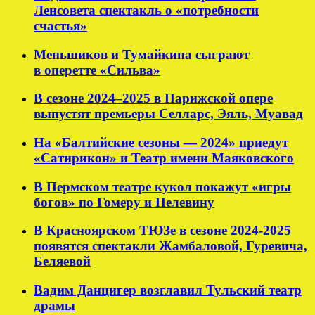
Ленсовета спектакль о «потребности
счастья»
Меньшиков и Тумайкина сыграют
в оперетте «Сильва»
В сезоне 2024–2025 в Парижской опере
выпустят премьеры Селларс, Эяль, Муавад
На «Балтийские сезоны — 2024» приедут
«Сатирикон» и Театр имени Маяковского
В Пермском театре кукол покажут «игры
богов» по Гомеру и Пелевину
В Красноярском ТЮЗе в сезоне 2024-2025
появятся спектакли Жамбаловой, Гуревича,
Беляевой
Вадим Данцигер возглавил Тульский театр
драмы