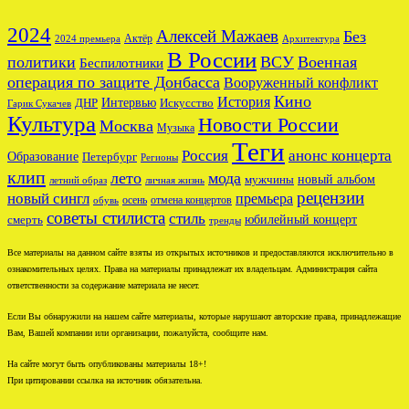
2024
Алексей Мажаев
Без
Актёр
2024 премьера
Архитектура
В России
политики
ВСУ
Военная
Беспилотники
операция по защите Донбасса
Вооруженный конфликт
Кино
История
ДНР
Интервью
Искусство
Гарик Сукачев
Культура
Новости России
Москва
Музыка
Теги
Россия
анонс концерта
Образование
Петербург
Регионы
клип
лето
мода
новый альбом
мужчины
летний образ
личная жизнь
рецензии
новый сингл
премьера
осень
отмена концертов
обувь
советы стилиста
стиль
юбилейный концерт
смерть
тренды
Все материалы на данном сайте взяты из открытых источников и предоставляются исключительно в
ознакомительных целях. Права на материалы принадлежат их владельцам. Администрация сайта
ответственности за содержание материала не несет.
Если Вы обнаружили на нашем сайте материалы, которые нарушают авторские права, принадлежащие
Вам, Вашей компании или организации, пожалуйста, сообщите нам.
На сайте могут быть опубликованы материалы 18+!
При цитировании ссылка на источник обязательна.