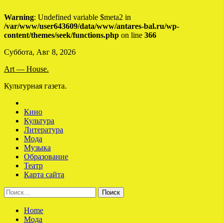
Warning
: Undefined variable $meta2 in
/var/www/user643609/data/www/antares-bal.ru/wp-
content/themes/seek/functions.php
on line
366
Skip
Суббота, Авг 8, 2026
to
Art — House.
content
Культурная газета.
Кино
Культура
Литература
Мода
Музыка
Образование
Театр
Карта сайта
Найти:
Home
Мода