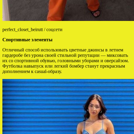
perfect_closet_beirutt / соцсети
Спортивные элементы
Отличный способ использовать цветные джинсы в летнем
гардеробе без урона своей стильной репутации — миксовать
их со спортивной обувью, головными уборами и оверсайзом.
Футболка навыпуск или легкий бомбер станут прекрасным
дополнением к casual-образу.