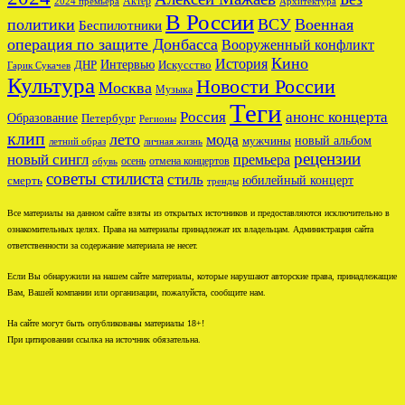
Актёр
2024 премьера
Архитектура
В России
политики
ВСУ
Военная
Беспилотники
операция по защите Донбасса
Вооруженный конфликт
Кино
История
ДНР
Интервью
Искусство
Гарик Сукачев
Культура
Новости России
Москва
Музыка
Теги
Россия
анонс концерта
Образование
Петербург
Регионы
клип
лето
мода
новый альбом
мужчины
летний образ
личная жизнь
рецензии
новый сингл
премьера
осень
отмена концертов
обувь
советы стилиста
стиль
юбилейный концерт
смерть
тренды
Все материалы на данном сайте взяты из открытых источников и предоставляются исключительно в
ознакомительных целях. Права на материалы принадлежат их владельцам. Администрация сайта
ответственности за содержание материала не несет.
Если Вы обнаружили на нашем сайте материалы, которые нарушают авторские права, принадлежащие
Вам, Вашей компании или организации, пожалуйста, сообщите нам.
На сайте могут быть опубликованы материалы 18+!
При цитировании ссылка на источник обязательна.