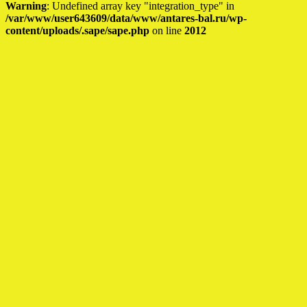
Warning
: Undefined array key "integration_type" in
/var/www/user643609/data/www/antares-bal.ru/wp-
content/uploads/.sape/sape.php
on line
2012