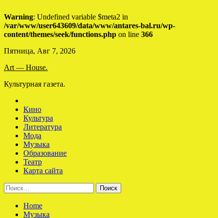
Warning
: Undefined variable $meta2 in
/var/www/user643609/data/www/antares-bal.ru/wp-
content/themes/seek/functions.php
on line
366
Skip
Пятница, Авг 7, 2026
to
Art — House.
content
Культурная газета.
Кино
Культура
Литература
Мода
Музыка
Образование
Театр
Карта сайта
Найти:
Home
Музыка