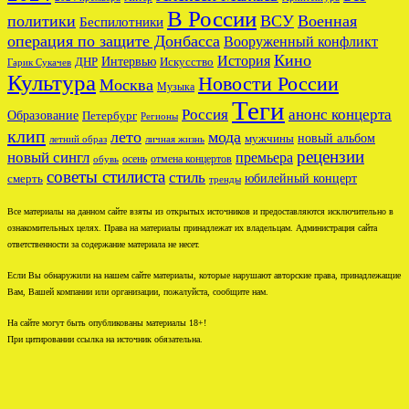
В России
политики
ВСУ
Военная
Беспилотники
операция по защите Донбасса
Вооруженный конфликт
Кино
История
ДНР
Интервью
Искусство
Гарик Сукачев
Культура
Новости России
Москва
Музыка
Теги
Россия
анонс концерта
Образование
Петербург
Регионы
клип
лето
мода
новый альбом
мужчины
летний образ
личная жизнь
рецензии
новый сингл
премьера
осень
отмена концертов
обувь
советы стилиста
стиль
юбилейный концерт
смерть
тренды
Все материалы на данном сайте взяты из открытых источников и предоставляются исключительно в
ознакомительных целях. Права на материалы принадлежат их владельцам. Администрация сайта
ответственности за содержание материала не несет.
Если Вы обнаружили на нашем сайте материалы, которые нарушают авторские права, принадлежащие
Вам, Вашей компании или организации, пожалуйста, сообщите нам.
На сайте могут быть опубликованы материалы 18+!
При цитировании ссылка на источник обязательна.