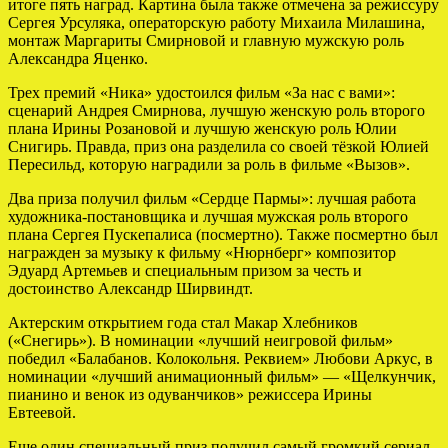
итоге пять наград. Картина была также отмечена за режиссуру
Сергея Урсуляка, операторскую работу Михаила Милашина,
монтаж Маргариты Смирновой и главную мужскую роль
Александра Яценко.
Трех премий «Ника» удостоился фильм «За нас с вами»:
сценарий Андрея Смирнова, лучшую женскую роль второго
плана Ирины Розановой и лучшую женскую роль Юлии
Снигирь. Правда, приз она разделила со своей тёзкой Юлией
Пересильд, которую наградили за роль в фильме «Вызов».
Два приза получил фильм «Сердце Пармы»: лучшая работа
художника-постановщика и лучшая мужская роль второго
плана Сергея Пускепалиса (посмертно). Также посмертно был
награжден за музыку к фильму «Нюрнберг» композитор
Эдуард Артемьев и специальным призом за честь и
достоинство Александр Ширвиндт.
Актерским открытием года стал Макар Хлебников
(«Снегирь»). В номинации «лучший неигровой фильм»
победил «Балабанов. Колокольня. Реквием» Любови Аркус, в
номинации «лучший анимационный фильм» — «Щелкунчик,
пианино и венок из одуванчиков» режиссера Ирины
Евтеевой.
Еще один специальный приз получил самый громкий сериал