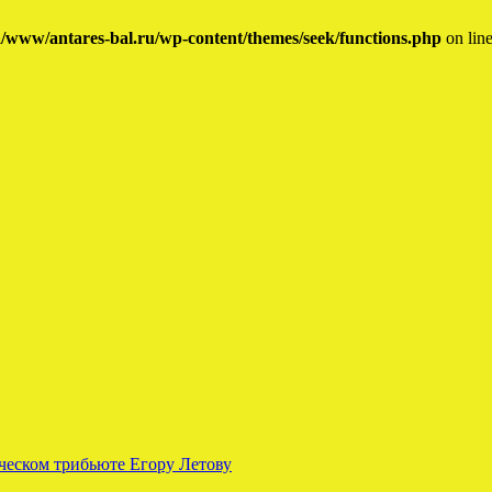
/www/antares-bal.ru/wp-content/themes/seek/functions.php
on lin
ческом трибьюте Егору Летову