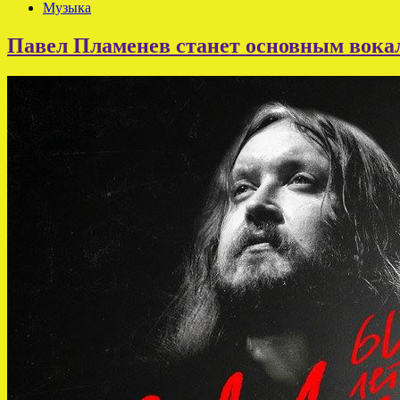
Музыка
Павел Пламенев станет основным вока