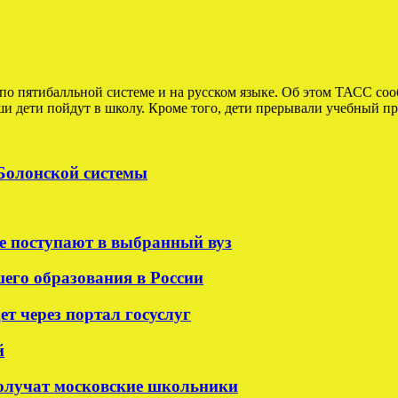
по пятибалльной системе и на русском языке. Об этом ТАСС со
 дети пойдут в школу. Кроме того, дети прерывали учебный про
 Болонской системы
е поступают в выбранный вуз
шего образования в России
т через портал госуслуг
й
олучат московские школьники