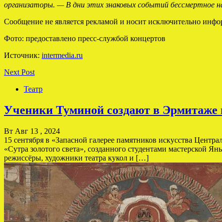
организаторы. — В дни этих знаковых событий бессмертное на
Сообщение не является рекламой и носит исключительно инфо
Фото: предоставлено пресс-службой концертов
Источник:
intermedia.ru
Next Post
Театр
Ученики Туминой создают в Эрмитаже 
Вт Авг 13 , 2024
15 сентября в «Запасной галерее памятников искусства Центр
«Сутра золотого света», созданного студентами мастерской Я
режиссёры, художники театра кукол и […]