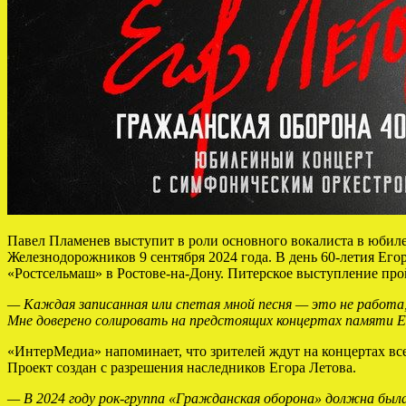
Павел Пламенев выступит в роли основного вокалиста в юбиле
Железнодорожников 9 сентября 2024 года. В день 60-летия Егор
«Ростсельмаш» в Ростове-на-Дону. Питерское выступление пройд
— Каждая записанная или спетая мной песня — это не работа,
Мне доверено солировать на предстоящих концертах памяти Ег
«ИнтерМедиа» напоминает, что зрителей ждут на концертах вс
Проект создан с разрешения наследников Егора Летова.
— В 2024 году рок-группа «Гражданская оборона» должна был