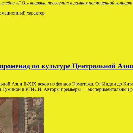
следие «Г.О.» впервые прозвучит в рамках полноценной концерт
рмационный характер.
променад по культуре Центральной Ази
альной Азии II-XIX веков из фондов Эрмитажа. От Индии до Кит
ны Туминой в РГИСИ. Авторы премьеры — экспериментальный рус