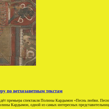
у по ветхозаветным текстам
йдёт премьера спектакля Полины Кардымон «Песнь любви. Песнь
лины Кардымон, одной из самых интересных представительниц н