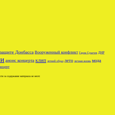
 защите Донбасса
Вооруженный конфликт
ДНР
Гарик Сукачев
ги
клип
лето
мода
анонс концерта
летний образ
личная жизнь
онцерт
и за содержание материала не несет.