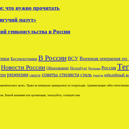
е: что нужно прочитать
тягучий мазут»
ий генконсульства в России
В России
тики
ВСУ
Военная операция по
Беспилотники
Те
Новости России
Россия
Образование
Петербург
Регионы
рецензии
советы стилиста
ера
стиль
юбилейный к
смерть
тренды
комительных целях. Права на материалы принадлежат их владельцам. Администрация сайта ответственност
ам, Вашей компании или организации, пожалуйста, сообщите нам.