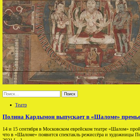
Найти:
Театр
Полина Кардымон выпускает в «Шаломе» премьер
14 и 15 сентября в Московском еврейском театре «Шалом» про
что в «Шаломе» появится спектакль режиссёра и художницы По