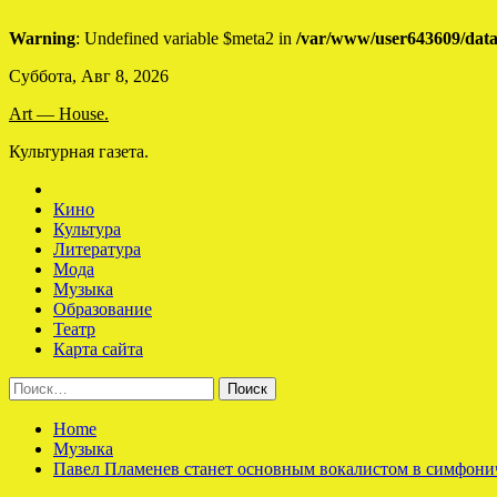
Warning
: Undefined variable $meta2 in
/var/www/user643609/data
Skip
Суббота, Авг 8, 2026
to
Art — House.
content
Культурная газета.
Кино
Культура
Литература
Мода
Музыка
Образование
Театр
Карта сайта
Найти:
Home
Музыка
Павел Пламенев станет основным вокалистом в симфони