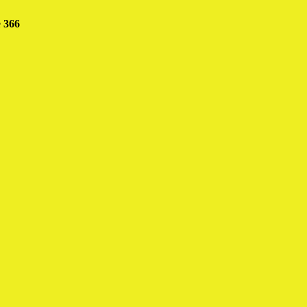
e
366