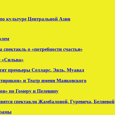
по культуре Центральной Азии
олем
а спектакль о «потребности счастья»
е «Сильва»
стят премьеры Селларс, Эяль, Муавад
атирикон» и Театр имени Маяковского
ов» по Гомеру и Пелевину
явятся спектакли Жамбаловой, Гуревича, Беляевой
драмы