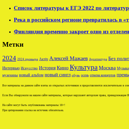
Список литературы к ЕГЭ 2022 по литератур
Река в российском регионе превратилась в «
Финляндия временно закроет одно из отделен
Метки
2024
Алексей Мажаев
Без поли
Актёр
2024 премьера
Архитектура
Культура
Кино
Москва
История
Интервью
Искусство
Музыка
новый сингл
премь
новый альбом
мужчины
осень
отмена концертов
обувь
Все материалы на данном сайте взяты из открытых источников и предоставляются исключительно в озна
Если Вы обнаружили на нашем сайте материалы, которые нарушают авторские права, принадлежащие В
На сайте могут быть опубликованы материалы 18+!
При цитировании ссылка на источник обязательна.