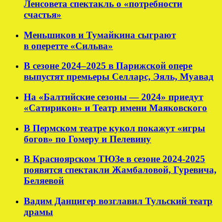
Ленсовета спектакль о «потребности
счастья»
Меньшиков и Тумайкина сыграют
в оперетте «Сильва»
В сезоне 2024–2025 в Парижской опере
выпустят премьеры Селларс, Эяль, Муавад
На «Балтийские сезоны — 2024» приедут
«Сатирикон» и Театр имени Маяковского
В Пермском театре кукол покажут «игры
богов» по Гомеру и Пелевину
В Красноярском ТЮЗе в сезоне 2024-2025
появятся спектакли Жамбаловой, Гуревича,
Беляевой
Вадим Данцигер возглавил Тульский театр
драмы