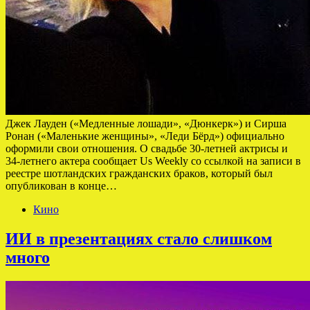
Джек Лауден («Медленные лошади», «Дюнкерк») и Сирша
Ронан («Маленькие женщины», «Леди Бёрд») официально
оформили свои отношения. О свадьбе 30-летней актрисы и
34-летнего актера сообщает Us Weekly со ссылкой на записи в
реестре шотландских гражданских браков, который был
опубликован в конце…
Кино
ИИ в презентациях стало слишком
много