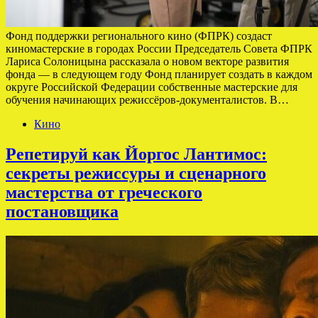
Фонд поддержки регионального кино (ФПРК) создаст
киномастерские в городах России Председатель Совета ФПРК
Лариса Солоницына рассказала о новом векторе развития
фонда — в следующем году Фонд планирует создать в каждом
округе Российской Федерации собственные мастерские для
обучения начинающих режиссёров-документалистов. В…
Кино
Репетируй как Йоргос Лантимос:
секреты режиссуры и сценарного
мастерства от греческого
постановщика