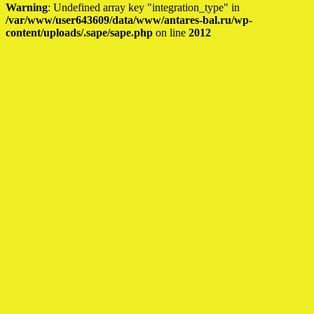
Warning
: Undefined array key "integration_type" in
/var/www/user643609/data/www/antares-bal.ru/wp-
content/uploads/.sape/sape.php
on line
2012