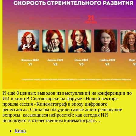
И ещё 8 ценных выводов из выступлений на конференции по
ИИ в кино В Светлогорске на форуме «Новый вектор»
прошла сессия «Кинематограф в эпоху цифрового
ренессанса». Спикеры обсудили самые животрепещущие
вопросы, касающиеся нейросетей: как сегодня ИИ
используют в отечественном кинематографе…
Кино