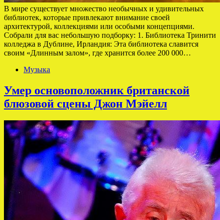
В мире существует множество необычных и удивительных
библиотек, которые привлекают внимание своей
архитектурой, коллекциями или особыми концепциями.
Собрали для вас небольшую подборку: 1. Библиотека Тринити
колледжа в Дублине, Ирландия: Эта библиотека славится
своим «Длинным залом», где хранится более 200 000…
Музыка
Умер основоположник британской
блюзовой сцены Джон Мэйелл