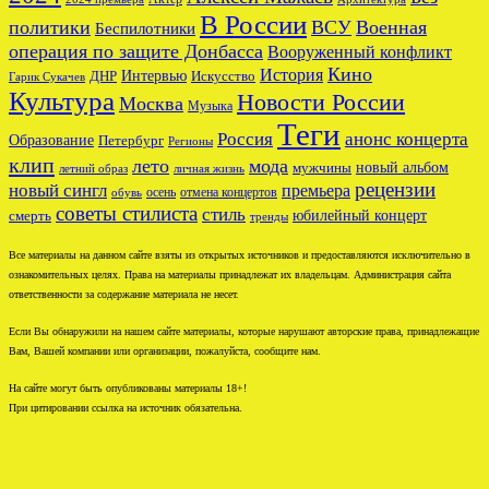
В России
политики
ВСУ
Военная
Беспилотники
операция по защите Донбасса
Вооруженный конфликт
Кино
История
ДНР
Интервью
Искусство
Гарик Сукачев
Культура
Новости России
Москва
Музыка
Теги
Россия
анонс концерта
Образование
Петербург
Регионы
клип
лето
мода
новый альбом
мужчины
летний образ
личная жизнь
рецензии
новый сингл
премьера
осень
отмена концертов
обувь
советы стилиста
стиль
юбилейный концерт
смерть
тренды
Все материалы на данном сайте взяты из открытых источников и предоставляются исключительно в
ознакомительных целях. Права на материалы принадлежат их владельцам. Администрация сайта
ответственности за содержание материала не несет.
Если Вы обнаружили на нашем сайте материалы, которые нарушают авторские права, принадлежащие
Вам, Вашей компании или организации, пожалуйста, сообщите нам.
На сайте могут быть опубликованы материалы 18+!
При цитировании ссылка на источник обязательна.