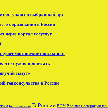
е поступают в выбранный вуз
шего образования в России
т через портал госуслуг
й
олучат московские школьники
е: что нужно прочитать
тягучий мазут»
ий генконсульства в России
В России
тики
ВСУ
Военная операция по
Беспилотники