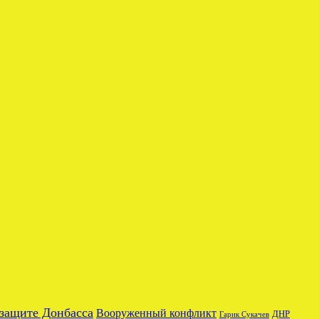
 защите Донбасса
Вооруженный конфликт
ДНР
Гарик Сукачев