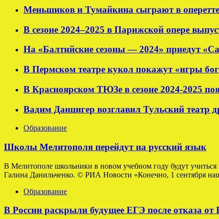
Меньшиков и Тумайкина сыграют в оперетт
В сезоне 2024–2025 в Парижской опере выпу
На «Балтийские сезоны — 2024» приедут «С
В Пермском театре кукол покажут «игры бог
В Красноярском ТЮЗе в сезоне 2024-2025 по
Вадим Данцигер возглавил Тульский театр 
Образование
Школы Мелитополя перейдут на русский язык
В Мелитополе школьники в новом учебном году будут учиться 
Галина Данильченко. © РИА Новости «Конечно, 1 сентября наши
Образование
В России раскрыли будущее ЕГЭ после отказа от