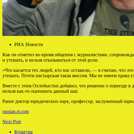
РИА Новости
Как он отметил во время общения с журналистами, сопровожда
и утешать, и нельзя отказываться от этой роли.
«Что касается тех людей, кто нас оставили, — я считаю, что э
утешать. Почти пастырская такая миссия. Мы не имеем права у
Вместе с этим Охлобыстин добавил, что решение о переезде в д
нельзя как-то оценивать данный шаг.
Ранее доктор юридических наук, профессор, заслуженный юри
russian.rt.com
Next Post
Культура