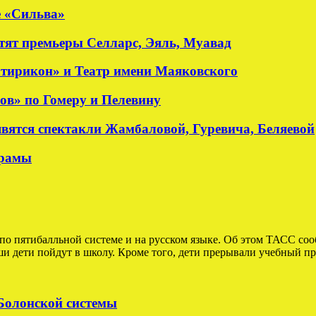
е «Сильва»
стят премьеры Селларс, Эяль, Муавад
атирикон» и Театр имени Маяковского
ов» по Гомеру и Пелевину
явятся спектакли Жамбаловой, Гуревича, Беляевой
драмы
по пятибалльной системе и на русском языке. Об этом ТАСС со
 дети пойдут в школу. Кроме того, дети прерывали учебный про
 Болонской системы