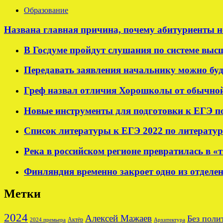
Образование
Названа главная причина, почему абитуриенты н
В Госдуме пройдут слушания по системе выс
Передавать заявления начальнику можно буде
Греф назвал отличия Хорошколы от обычно
Новые инструменты для подготовки к ЕГЭ п
Список литературы к ЕГЭ 2022 по литератур
Река в российском регионе превратилась в «
Финляндия временно закроет одно из отделен
Метки
2024
Алексей Мажаев
Без поли
Актёр
2024 премьера
Архитектура