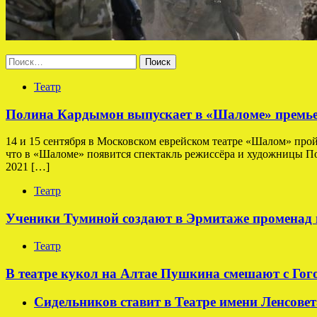
Найти:
Театр
Полина Кардымон выпускает в «Шаломе» премьер
14 и 15 сентября в Московском еврейском театре «Шалом» про
что в «Шаломе» появится спектакль режиссёра и художницы По
2021 […]
Театр
Ученики Туминой создают в Эрмитаже променад 
Театр
В театре кукол на Алтае Пушкина смешают с Гог
Сидельников ставит в Театре имени Ленсовет