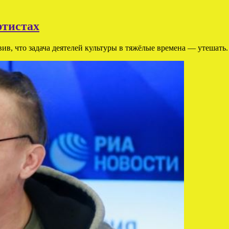
ртистах
ив, что задача деятелей культуры в тяжёлые времена — утешать.