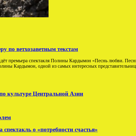
у по ветхозаветным текстам
йдёт премьера спектакля Полины Кардымон «Песнь любви. Песнь
лины Кардымон, одной из самых интересных представительниц н
по культуре Центральной Азии
олем
а спектакль о «потребности счастья»