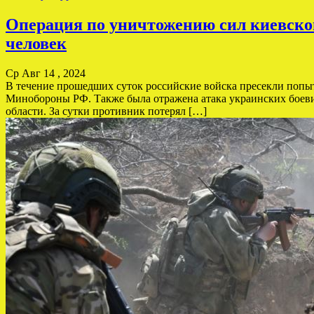
Операция по уничтожению сил киевско
человек
Ср Авг 14 , 2024
В течение прошедших суток российские войска пресекли попы
Минобороны РФ. Также была отражена атака украинских боеви
области. За сутки противник потерял […]