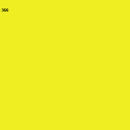
e
366