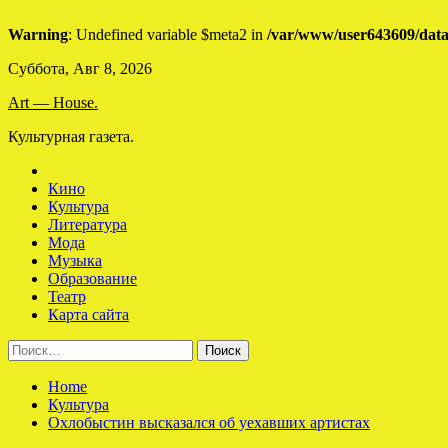
Warning
: Undefined variable $meta2 in
/var/www/user643609/data
Skip
Суббота, Авг 8, 2026
to
Art — House.
content
Культурная газета.
Кино
Культура
Литература
Мода
Музыка
Образование
Театр
Карта сайта
Найти:
Home
Культура
Охлобыстин высказался об уехавших артистах