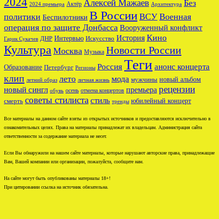
2024
Алексей Мажаев
Без
Актёр
2024 премьера
Архитектура
В России
политики
ВСУ
Военная
Беспилотники
операция по защите Донбасса
Вооруженный конфликт
Кино
История
ДНР
Интервью
Искусство
Гарик Сукачев
Культура
Новости России
Москва
Музыка
Теги
Россия
анонс концерта
Образование
Петербург
Регионы
клип
лето
мода
новый альбом
мужчины
летний образ
личная жизнь
рецензии
новый сингл
премьера
осень
отмена концертов
обувь
советы стилиста
стиль
юбилейный концерт
смерть
тренды
Все материалы на данном сайте взяты из открытых источников и предоставляются исключительно в
ознакомительных целях. Права на материалы принадлежат их владельцам. Администрация сайта
ответственности за содержание материала не несет.
Если Вы обнаружили на нашем сайте материалы, которые нарушают авторские права, принадлежащие
Вам, Вашей компании или организации, пожалуйста, сообщите нам.
На сайте могут быть опубликованы материалы 18+!
При цитировании ссылка на источник обязательна.