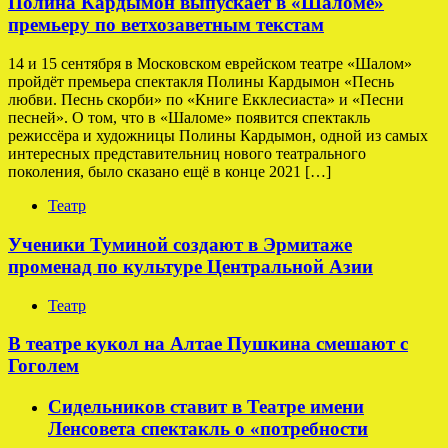
Полина Кардымон выпускает в «Шаломе»
премьеру по ветхозаветным текстам
14 и 15 сентября в Московском еврейском театре «Шалом»
пройдёт премьера спектакля Полины Кардымон «Песнь
любви. Песнь скорби» по «Книге Екклесиаста» и «Песни
песней». О том, что в «Шаломе» появится спектакль
режиссёра и художницы Полины Кардымон, одной из самых
интересных представительниц нового театрального
поколения, было сказано ещё в конце 2021 […]
Театр
Ученики Туминой создают в Эрмитаже
променад по культуре Центральной Азии
Театр
В театре кукол на Алтае Пушкина смешают с
Гоголем
Сидельников ставит в Театре имени
Ленсовета спектакль о «потребности