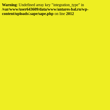
Warning
: Undefined array key "integration_type" in
/var/www/user643609/data/www/antares-bal.ru/wp-
content/uploads/.sape/sape.php
on line
2012