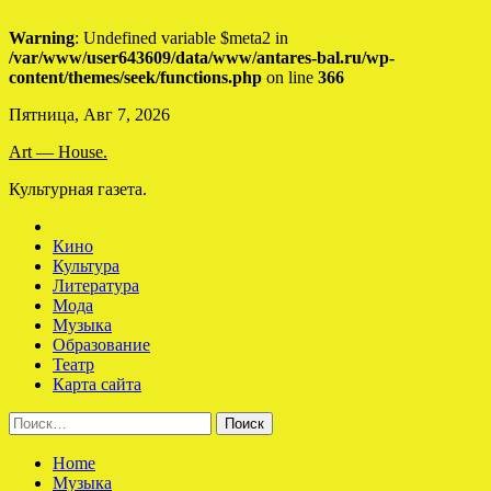
Warning
: Undefined variable $meta2 in
/var/www/user643609/data/www/antares-bal.ru/wp-
content/themes/seek/functions.php
on line
366
Skip
Пятница, Авг 7, 2026
to
Art — House.
content
Культурная газета.
Кино
Культура
Литература
Мода
Музыка
Образование
Театр
Карта сайта
Найти:
Home
Музыка