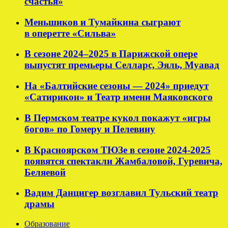
счастья»
Меньшиков и Тумайкина сыграют
в оперетте «Сильва»
В сезоне 2024–2025 в Парижской опере
выпустят премьеры Селларс, Эяль, Муавад
На «Балтийские сезоны — 2024» приедут
«Сатирикон» и Театр имени Маяковского
В Пермском театре кукол покажут «игры
богов» по Гомеру и Пелевину
В Красноярском ТЮЗе в сезоне 2024-2025
появятся спектакли Жамбаловой, Гуревича,
Беляевой
Вадим Данцигер возглавил Тульский театр
драмы
Образование