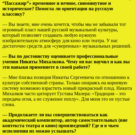
“Пассажир”» временное и вечное, сиюминутное и
историческое? Помогла ли ориентация на русскую
классику?
— Вы знаете, мне очень хочется, чтобы мы не забывали тот
огромный пласт нашей русской музыкальной культуры,
который позволяет создавать любую нужную
изобразительную атмосферу для кино или театра. У нас
достаточно средств для «суверенных» музыкальных решений.
— Вы по достоинству оцениваете профессиональные
умения Никиты Михалкова. Чему он вас научил и как вы
эти навыки применяете в своей работе?
— Мне близка позиция Никиты Сергеевича по отношению к
культуре собственной страны. Только опираясь на корневую
систему возможно взрастить новый прекрасный плод. Никита
Михалков часто цитирует Густава Малера: «Традиция – это
передача огня, а не служение пеплу». Для меня это не пустые
слова.
— Продолжаете ли вы совершенствоваться как
академический композитор, автор самостоятельных (вне
контекста театра и кино) произведений? Где и в чьем
исполнении их можно услышать?