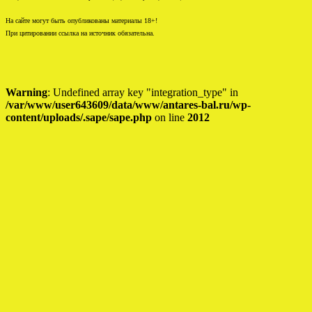
На сайте могут быть опубликованы материалы 18+!
При цитировании ссылка на источник обязательна.
Warning
: Undefined array key "integration_type" in
/var/www/user643609/data/www/antares-bal.ru/wp-
content/uploads/.sape/sape.php
on line
2012