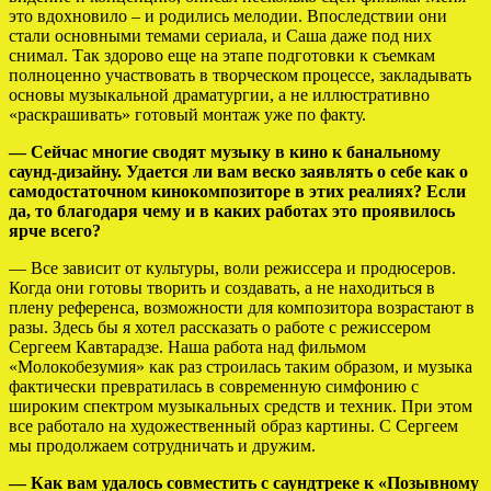
это вдохновило – и родились мелодии. Впоследствии они
стали основными темами сериала, и Саша даже под них
снимал. Так здорово еще на этапе подготовки к съемкам
полноценно участвовать в творческом процессе, закладывать
основы музыкальной драматургии, а не иллюстративно
«раскрашивать» готовый монтаж уже по факту.
— Сейчас многие сводят музыку в кино к банальному
саунд-дизайну. Удается ли вам веско заявлять о себе как о
самодостаточном кинокомпозиторе в этих реалиях? Если
да, то благодаря чему и в каких работах это проявилось
ярче всего?
— Все зависит от культуры, воли режиссера и продюсеров.
Когда они готовы творить и создавать, а не находиться в
плену референса, возможности для композитора возрастают в
разы. Здесь бы я хотел рассказать о работе с режиссером
Сергеем Кавтарадзе. Наша работа над фильмом
«Молокобезумия» как раз строилась таким образом, и музыка
фактически превратилась в современную симфонию с
широким спектром музыкальных средств и техник. При этом
все работало на художественный образ картины. С Сергеем
мы продолжаем сотрудничать и дружим.
— Как вам удалось совместить с саундтреке к «Позывному