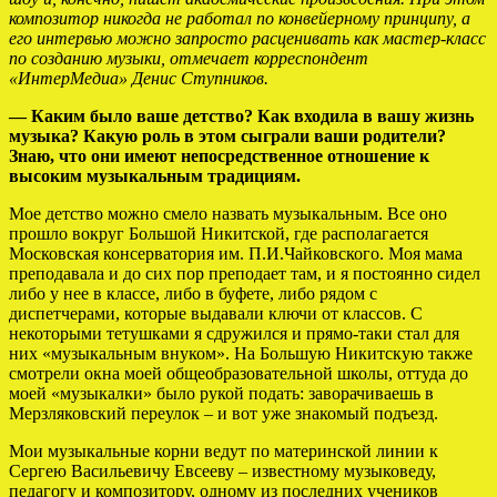
композитор никогда не работал по конвейерному принципу, а
его интервью можно запросто расценивать как мастер-класс
по созданию музыки, отмечает корреспондент
«ИнтерМедиа» Денис Ступников.
— Каким было ваше детство? Как входила в вашу жизнь
музыка? Какую роль в этом сыграли ваши родители?
Знаю, что они имеют непосредственное отношение к
высоким музыкальным традициям.
Мое детство можно смело назвать музыкальным. Все оно
прошло вокруг Большой Никитской, где располагается
Московская консерватория им. П.И.Чайковского. Моя мама
преподавала и до сих пор преподает там, и я постоянно сидел
либо у нее в классе, либо в буфете, либо рядом с
диспетчерами, которые выдавали ключи от классов. С
некоторыми тетушками я сдружился и прямо-таки стал для
них «музыкальным внуком». На Большую Никитскую также
смотрели окна моей общеобразовательной школы, оттуда до
моей «музыкалки» было рукой подать: заворачиваешь в
Мерзляковский переулок – и вот уже знакомый подъезд.
Мои музыкальные корни ведут по материнской линии к
Сергею Васильевичу Евсееву – известному музыковеду,
педагогу и композитору, одному из последних учеников