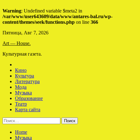
Warning
: Undefined variable $meta2 in
/var/www/user643609/data/www/antares-bal.ru/wp-
content/themes/seek/functions.php
on line
366
Skip
Пятница, Авг 7, 2026
to
Art — House.
content
Культурная газета.
Кино
Культура
Литература
Мода
Музыка
Образование
Театр
Карта сайта
Найти:
Home
Музыка