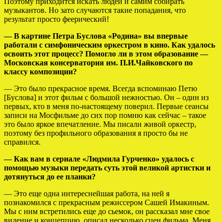
Поэтому приходится искать людей и самим собирать
музыкантов. Но зато случаются такие попадания, что
результат просто феерический!
— В картине Петра Буслова «Родина» вы впервые
работали с симфоническим оркестром в кино. Как удалось
освоить этот процесс? Помогло ли в этом образование —
Московская консерватория им. П.И.Чайковского по
классу композиции?
— Это было прекрасное время. Всегда вспоминаю Петю
[Буслова] и этот фильм с большой нежностью. Он – один из
первых, кто в меня по-настоящему поверил. Первые сеансы
записи на Мосфильме до сих пор помню как сейчас – такое
это было яркое впечатление. Мы писали живой оркестр,
поэтому без профильного образования я просто бы не
справился.
— Как вам в сериале «Людмила Гурченко» удалось с
помощью музыки передать суть этой великой артистки и
дотянуться до ее планки?
— Это еще одна интереснейшая работа, на ней я
познакомился с прекрасным режиссером Сашей Имакиным.
Мы с ним встретились еще до сьемок, он рассказал мне свое
видение и концепцию, описал несколько сцен фильма. Меня