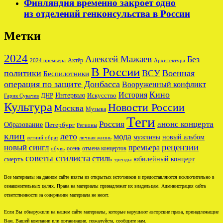
Финляндия временно закроет одно
из отделений генконсульства в России
Метки
2024
Алексей Мажаев
Без
Актёр
2024 премьера
Архитектура
В России
политики
ВСУ
Военная
Беспилотники
операция по защите Донбасса
Вооруженный конфликт
Кино
История
ДНР
Интервью
Искусство
Гарик Сукачев
Культура
Новости России
Москва
Музыка
Теги
Россия
анонс концерта
Образование
Петербург
Регионы
клип
лето
мода
новый альбом
мужчины
летний образ
личная жизнь
рецензии
новый сингл
премьера
осень
отмена концертов
обувь
советы стилиста
стиль
юбилейный концерт
смерть
тренды
Все материалы на данном сайте взяты из открытых источников и предоставляются исключительно в
ознакомительных целях. Права на материалы принадлежат их владельцам. Администрация сайта
ответственности за содержание материала не несет.
Если Вы обнаружили на нашем сайте материалы, которые нарушают авторские права, принадлежащие
Вам, Вашей компании или организации, пожалуйста, сообщите нам.