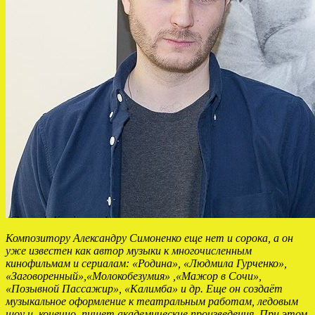
Композитору Александру Симоненко еще нет и сорока, а он
уже известен как автор музыки к многочисленным
кинофильмам и сериалам: «Родина», «Людмила Гурченко»,
«Заговоренный»,«Молокобезумия» ,«Мажор в Сочи»,
«Позывной Пассажир», «Калимба» и др. Еще он создаёт
музыкальное оформление к театральным работам, ледовым
шоу и, конечно, пишет академические произведения. При этом