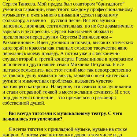
Сергея Танеева. Мой прадед был соавтором “бригадного”
учебника гармонии, известного каждому профессиональному
музыканту, и очень много внимания уделял народному
фольклору, а именно – русской песне. Вся его музыка –
напевная, лиричная, сентиментальная, но не без драматичных
взрывов и экспрессии. Сергей Васильевич обожал и
преклонялся перед другим Сергеем Васильевичем –
Рахманиновым. Идеи духовной исповеди, высоких этических
категорий и красоты как главных смыслов творчества явно
передались моему прадеду. А потом уже и я бесконечно
слушал второй и третий концерты Рахманинова в прекрасном
исполнении друга нашей семьи Михаила Петухова. Я все
пытался осмыслить, как этот гений мог так непосредственно
заставлять душу взмывать ввысь, забывая о всей житейской
рутине и мимолетных проблемах, вызывать чувство
настоящего катарсиса. Наверное, эти сеансы прослушивания
и стали отправной точкой в моем желании сочинять. И с тех
пор для меня сочинение – это прежде всего разговор с
собственной душой.
— Вы всегда тяготели к музыкальному театру. С чего
начиналось это увлечение?
— Я всегда тяготел к прикладной музыке, музыке на стыке
жанров. А потом уже потихоньку дорос в том числе и до