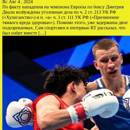
Вс Авг 4 , 2024
По факту нападения на чемпиона Европы по боксу Дмитрия
Двали возбуждены уголовные дела по ч. 2 ст. 213 УК РФ
(«Хулиганство») и п. «а» ч. 3 ст. 111 УК РФ («Причинение
тяжкого вреда здоровью»). Помимо этого, уже задержаны двое
подозреваемых. Сам спортсмен в интервью RT рассказал, что
был избит вместе […]