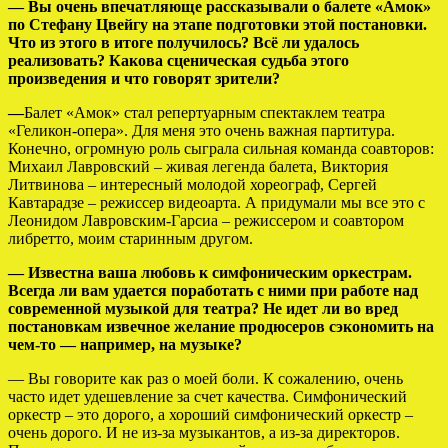
— Вы очень впечатляюще рассказывали о балете «Амок»
по Стефану Цвейгу на этапе подготовки этой постановки.
Что из этого в итоге получилось? Всё ли удалось
реализовать? Какова сценическая судьба этого
произведения и что говорят зрители?
—
Балет «Амок» стал репертуарным спектаклем театра
«Геликон-опера». Для меня это очень важная партитура.
Конечно, огромную роль сыграла сильная команда соавторов:
Михаил Лавровский – живая легенда балета, Виктория
Литвинова – интересный молодой хореограф, Сергей
Кавтарадзе – режиссер видеоарта. А придумали мы все это с
Леонидом Лавровским-Гарсиа – режиссером и соавтором
либретто, моим старинным другом.
— Известна ваша любовь к симфоническим оркестрам.
Всегда ли вам удается поработать с ними при работе над
современной музыкой для театра? Не идет ли во вред
постановкам извечное желание продюсеров сэкономить на
чем-то — например, на музыке?
— Вы говорите как раз о моей боли. К сожалению, очень
часто идет удешевление за счет качества. Симфонический
оркестр – это дорого, а хороший симфонический оркестр –
очень дорого. И не из-за музыкантов, а из-за директоров.