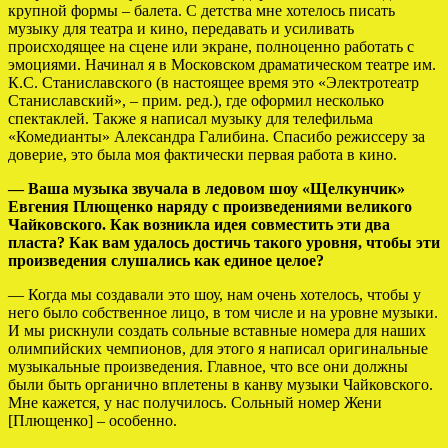
крупной формы – балета. С детства мне хотелось писать
музыку для театра и кино, передавать и усиливать
происходящее на сцене или экране, полноценно работать с
эмоциями. Начинал я в Московском драматическом театре им.
К.С. Станиславского (в настоящее время это «Электротеатр
Станиславский», – прим. ред.), где оформил несколько
спектаклей. Также я написал музыку для телефильма
«Комедианты» Александра Галибина. Спасибо режиссеру за
доверие, это была моя фактически первая работа в кино.
— Ваша музыка звучала в ледовом шоу «Щелкунчик»
Евгения Плющенко наряду с произведениями великого
Чайковского. Как возникла идея совместить эти два
пласта? Как вам удалось достичь такого уровня, чтобы эти
произведения слушались как единое целое?
— Когда мы создавали это шоу, нам очень хотелось, чтобы у
него было собственное лицо, в том числе и на уровне музыки.
И мы рискнули создать сольные вставные номера для наших
олимпийских чемпионов, для этого я написал оригинальные
музыкальные произведения. Главное, что все они должны
были быть органично вплетены в канву музыки Чайковского.
Мне кажется, у нас получилось. Сольный номер Жени
[Плющенко] – особенно.