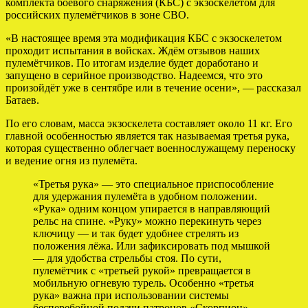
комплекта боевого снаряжения (КБС) с экзоскелетом для
российских пулемётчиков в зоне СВО.
«В настоящее время эта модификация КБС с экзоскелетом
проходит испытания в войсках. Ждём отзывов наших
пулемётчиков. По итогам изделие будет доработано и
запущено в серийное производство. Надеемся, что это
произойдёт уже в сентябре или в течение осени», — рассказал
Батаев.
По его словам, масса экзоскелета составляет около 11 кг. Его
главной особенностью является так называемая третья рука,
которая существенно облегчает военнослужащему переноску
и ведение огня из пулемёта.
«Третья рука» — это специальное приспособление
для удержания пулемёта в удобном положении.
«Рука» одним концом упирается в направляющий
рельс на спине. «Руку» можно перекинуть через
ключицу — и так будет удобнее стрелять из
положения лёжа. Или зафиксировать под мышкой
— для удобства стрельбы стоя. По сути,
пулемётчик с «третьей рукой» превращается в
мобильную огневую турель. Особенно «третья
рука» важна при использовании системы
бесперебойной подачи патронов «Скорпион», —