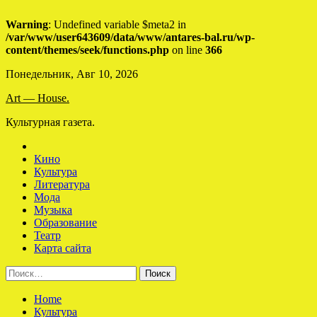
Warning
: Undefined variable $meta2 in
/var/www/user643609/data/www/antares-bal.ru/wp-
content/themes/seek/functions.php
on line
366
Skip
Понедельник, Авг 10, 2026
to
Art — House.
content
Культурная газета.
Кино
Культура
Литература
Мода
Музыка
Образование
Театр
Карта сайта
Найти:
Home
Культура