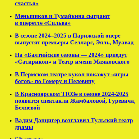
счастья»
Меньшиков и Тумайкина сыграют
в оперетте «Сильва»
В сезоне 2024–2025 в Парижской опере
выпустят премьеры Селларс, Эяль, Муавад
На «Балтийские сезоны — 2024» приедут
«Сатирикон» и Театр имени Маяковского
В Пермском театре кукол покажут «игры
богов» по Гомеру и Пелевину
В Красноярском ТЮЗе в сезоне 2024-2025
появятся спектакли Жамбаловой, Гуревича,
Беляевой
Вадим Данцигер возглавил Тульский театр
драмы
Образование