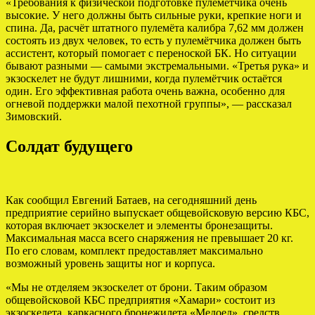
«Требования к физической подготовке пулемётчика очень
высокие. У него должны быть сильные руки, крепкие ноги и
спина. Да, расчёт штатного пулемёта калибра 7,62 мм должен
состоять из двух человек, то есть у пулемётчика должен быть
ассистент, который помогает с переноской БК. Но ситуации
бывают разными — самыми экстремальными. «Третья рука» и
экзоскелет не будут лишними, когда пулемётчик остаётся
один. Его эффективная работа очень важна, особенно для
огневой поддержки малой пехотной группы», — рассказал
Зимовский.
Солдат будущего
Как сообщил Евгений Батаев, на сегодняшний день
предприятие серийно выпускает общевойсковую версию КБС,
которая включает экзоскелет и элементы бронезащиты.
Максимальная масса всего снаряжения не превышает 20 кг.
По его словам, комплект предоставляет максимально
возможный уровень защиты ног и корпуса.
«Мы не отделяем экзоскелет от брони. Таким образом
общевойсковой КБС предприятия «Хамари» состоит из
экзоскелета, каркасного бронежилета «Медоед», средств