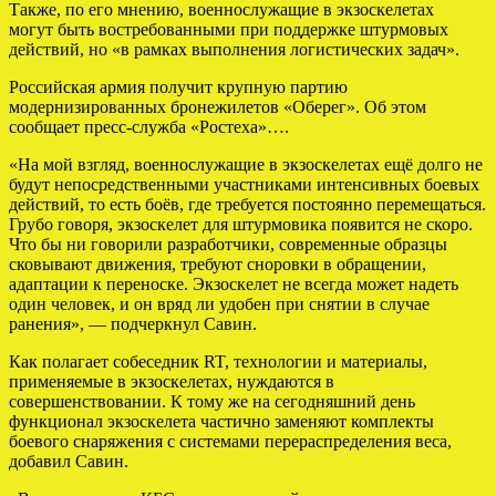
Также, по его мнению, военнослужащие в экзоскелетах
могут быть востребованными при поддержке штурмовых
действий, но «в рамках выполнения логистических задач».
Российская армия получит крупную партию
модернизированных бронежилетов «Оберег». Об этом
сообщает пресс-служба «Ростеха»….
«На мой взгляд, военнослужащие в экзоскелетах ещё долго не
будут непосредственными участниками интенсивных боевых
действий, то есть боёв, где требуется постоянно перемещаться.
Грубо говоря, экзоскелет для штурмовика появится не скоро.
Что бы ни говорили разработчики, современные образцы
сковывают движения, требуют сноровки в обращении,
адаптации к переноске. Экзоскелет не всегда может надеть
один человек, и он вряд ли удобен при снятии в случае
ранения», — подчеркнул Савин.
Как полагает собеседник RT, технологии и материалы,
применяемые в экзоскелетах, нуждаются в
совершенствовании. К тому же на сегодняшний день
функционал экзоскелета частично заменяют комплекты
боевого снаряжения с системами перераспределения веса,
добавил Савин.