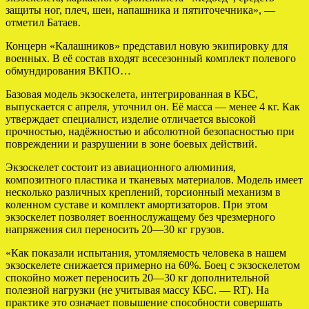
защиты ног, плеч, шеи, напашника и пятиточечника», —
отметил Батаев.
Концерн «Калашников» представил новую экипировку для
военных. В её состав входят всесезонный комплект полевого
обмундирования ВКПО…
Базовая модель экзоскелета, интегрированная в КБС,
выпускается с апреля, уточнил он. Её масса — менее 4 кг. Как
утверждает специалист, изделие отличается высокой
прочностью, надёжностью и абсолютной безопасностью при
повреждении и разрушении в зоне боевых действий.
Экзоскелет состоит из авиационного алюминия,
композитного пластика и тканевых материалов. Модель имеет
несколько различных креплений, торсионный механизм в
коленном суставе и комплект амортизаторов. При этом
экзоскелет позволяет военнослужащему без чрезмерного
напряжения сил переносить 20—30 кг грузов.
«Как показали испытания, утомляемость человека в нашем
экзоскелете снижается примерно на 60%. Боец с экзоскелетом
спокойно может переносить 20—30 кг дополнительной
полезной нагрузки (не учитывая массу КБС. — RT). На
практике это означает повышение способности совершать