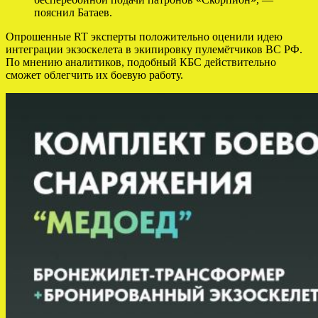
пояснил Батаев.
Опрошенные RT эксперты положительно оценили идею
интеграции экзоскелета в экипировку пулемётчиков ВС РФ.
По мнению аналитиков, подобный КБС действительно
сможет облегчить их боевую работу.