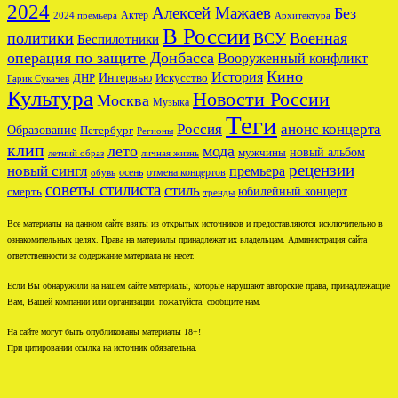
2024
Алексей Мажаев
Без
Актёр
2024 премьера
Архитектура
В России
политики
ВСУ
Военная
Беспилотники
операция по защите Донбасса
Вооруженный конфликт
Кино
История
ДНР
Интервью
Искусство
Гарик Сукачев
Культура
Новости России
Москва
Музыка
Теги
Россия
анонс концерта
Образование
Петербург
Регионы
клип
лето
мода
новый альбом
мужчины
летний образ
личная жизнь
рецензии
новый сингл
премьера
осень
отмена концертов
обувь
советы стилиста
стиль
юбилейный концерт
смерть
тренды
Все материалы на данном сайте взяты из открытых источников и предоставляются исключительно в
ознакомительных целях. Права на материалы принадлежат их владельцам. Администрация сайта
ответственности за содержание материала не несет.
Если Вы обнаружили на нашем сайте материалы, которые нарушают авторские права, принадлежащие
Вам, Вашей компании или организации, пожалуйста, сообщите нам.
На сайте могут быть опубликованы материалы 18+!
При цитировании ссылка на источник обязательна.