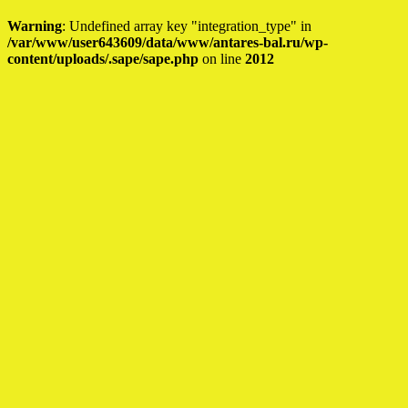
Warning
: Undefined array key "integration_type" in
/var/www/user643609/data/www/antares-bal.ru/wp-
content/uploads/.sape/sape.php
on line
2012