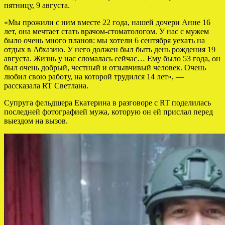
пятницу, 9 августа.
«Мы прожили с ним вместе 22 года, нашей дочери Анне 16
лет, она мечтает стать врачом-стоматологом. У нас с мужем
было очень много планов: мы хотели 6 сентября уехать на
отдых в Абхазию. У него должен был быть день рождения 19
августа. Жизнь у нас сломалась сейчас… Ему было 53 года, он
был очень добрый, честный и отзывчивый человек. Очень
любил свою работу, на которой трудился 14 лет», —
рассказала RT Светлана.
Супруга фельдшера Екатерина в разговоре с RT поделилась
последней фотографией мужа, которую он ей прислал перед
выездом на вызов.