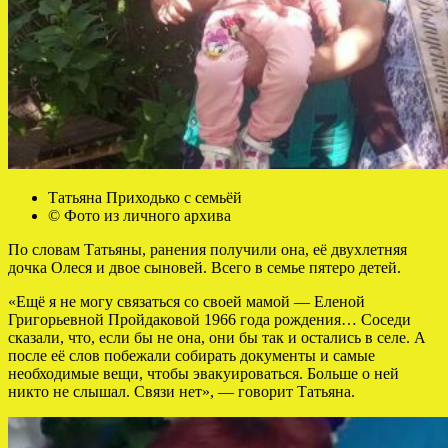
Татьяна Приходько с семьёй
© Фото из личного архива
По словам Татьяны, ранения получили она, её двухлетняя
дочка Олеся и двое сыновей. Всего в семье пятеро детей.
«Ещё я не могу связаться со своей мамой — Еленой
Григорьевной Пройдаковой 1966 года рождения… Соседи
сказали, что, если бы не она, они бы так и остались в селе. А
после её слов побежали собирать документы и самые
необходимые вещи, чтобы эвакуироваться. Больше о ней
никто не слышал. Связи нет», — говорит Татьяна.