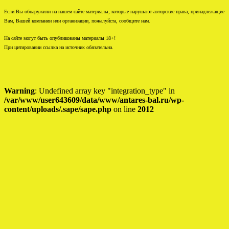
Если Вы обнаружили на нашем сайте материалы, которые нарушают авторские права, принадлежащие
Вам, Вашей компании или организации, пожалуйста, сообщите нам.
На сайте могут быть опубликованы материалы 18+!
При цитировании ссылка на источник обязательна.
Warning
: Undefined array key "integration_type" in
/var/www/user643609/data/www/antares-bal.ru/wp-
content/uploads/.sape/sape.php
on line
2012