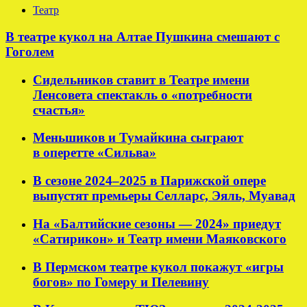
Театр
В театре кукол на Алтае Пушкина смешают с
Гоголем
Сидельников ставит в Театре имени
Ленсовета спектакль о «потребности
счастья»
Меньшиков и Тумайкина сыграют
в оперетте «Сильва»
В сезоне 2024–2025 в Парижской опере
выпустят премьеры Селларс, Эяль, Муавад
На «Балтийские сезоны — 2024» приедут
«Сатирикон» и Театр имени Маяковского
В Пермском театре кукол покажут «игры
богов» по Гомеру и Пелевину