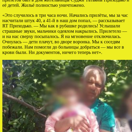
её детей. Жильё полностью уничтожено.
«Это случилось в три часа ночи. Начались прилёты, мы за час
насчитали штук 40, а 41-й в наш дом попал, — рассказывает
RT Приходько. — Мы как в рубашке родились! Услышали
страшные звуки, мальчики одеялом накрылись. Прилетело —
и на нас сверху посыпалось. Я на мгновение отключилась.
Очнулась — дети плачут, во дворе воронка. Мы к соседям
побежали. Нам помогли до больницы добраться — мы все в
крови были. Ни документов, ничего теперь нет».