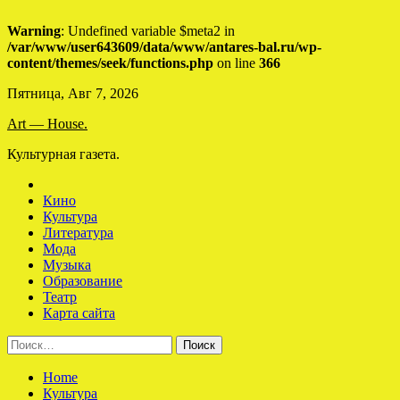
Warning
: Undefined variable $meta2 in
/var/www/user643609/data/www/antares-bal.ru/wp-
content/themes/seek/functions.php
on line
366
Skip
Пятница, Авг 7, 2026
to
Art — House.
content
Культурная газета.
Кино
Культура
Литература
Мода
Музыка
Образование
Театр
Карта сайта
Найти:
Home
Культура