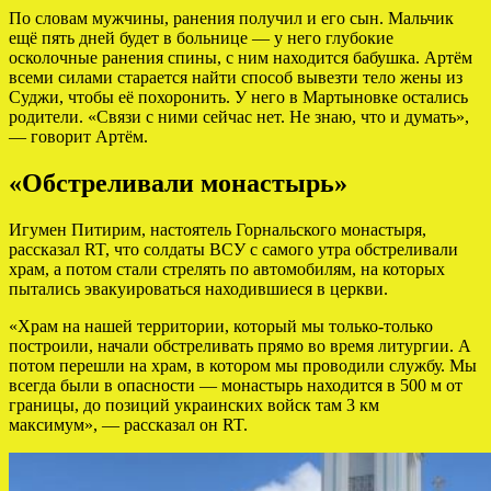
По словам мужчины, ранения получил и его сын. Мальчик
ещё пять дней будет в больнице — у него глубокие
осколочные ранения спины, с ним находится бабушка. Артём
всеми силами старается найти способ вывезти тело жены из
Суджи, чтобы её похоронить. У него в Мартыновке остались
родители. «Связи с ними сейчас нет. Не знаю, что и думать»,
— говорит Артём.
«Обстреливали монастырь»
Игумен Питирим, настоятель Горнальского монастыря,
рассказал RT, что солдаты ВСУ с самого утра обстреливали
храм, а потом стали стрелять по автомобилям, на которых
пытались эвакуироваться находившиеся в церкви.
«Храм на нашей территории, который мы только-только
построили, начали обстреливать прямо во время литургии. А
потом перешли на храм, в котором мы проводили службу. Мы
всегда были в опасности — монастырь находится в 500 м от
границы, до позиций украинских войск там 3 км
максимум», — рассказал он RT.