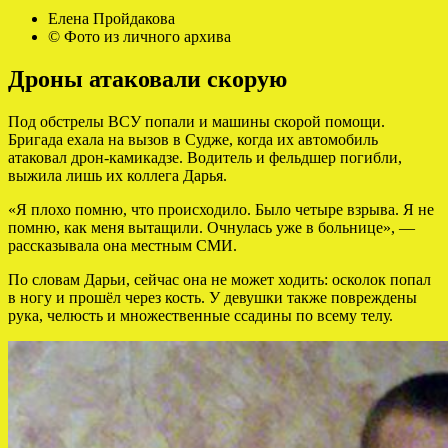
Елена Пройдакова
© Фото из личного архива
Дроны атаковали скорую
Под обстрелы ВСУ попали и машины скорой помощи.
Бригада ехала на вызов в Судже, когда их автомобиль
атаковал дрон-камикадзе. Водитель и фельдшер погибли,
выжила лишь их коллега Дарья.
«Я плохо помню, что происходило. Было четыре взрыва. Я не
помню, как меня вытащили. Очнулась уже в больнице», —
рассказывала она местным СМИ.
По словам Дарьи, сейчас она не может ходить: осколок попал
в ногу и прошёл через кость. У девушки также повреждены
рука, челюсть и множественные ссадины по всему телу.