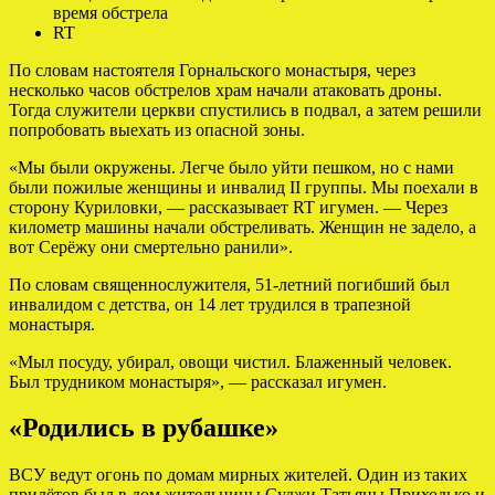
время обстрела
RT
По словам настоятеля Горнальского монастыря, через
несколько часов обстрелов храм начали атаковать дроны.
Тогда служители церкви спустились в подвал, а затем решили
попробовать выехать из опасной зоны.
«Мы были окружены. Легче было уйти пешком, но с нами
были пожилые женщины и инвалид II группы. Мы поехали в
сторону Куриловки, — рассказывает RT игумен. — Через
километр машины начали обстреливать. Женщин не задело, а
вот Серёжу они смертельно ранили».
По словам священнослужителя, 51-летний погибший был
инвалидом с детства, он 14 лет трудился в трапезной
монастыря.
«Мыл посуду, убирал, овощи чистил. Блаженный человек.
Был трудником монастыря», — рассказал игумен.
«Родились в рубашке»
ВСУ ведут огонь по домам мирных жителей. Один из таких
прилётов был в дом жительницы Суджи Татьяны Приходько и