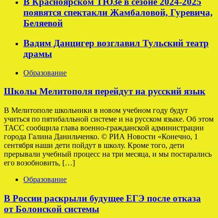
В Красноярском ТЮЗе в сезоне 2024-2025
появятся спектакли Жамбаловой, Гуревича,
Беляевой
Вадим Данцигер возглавил Тульский театр
драмы
Образование
Школы Мелитополя перейдут на русский язык
В Мелитополе школьники в новом учебном году будут
учиться по пятибалльной системе и на русском языке. Об этом
ТАСС сообщила глава военно-гражданской администрации
города Галина Данильченко. © РИА Новости «Конечно, 1
сентября наши дети пойдут в школу. Кроме того, дети
прерывали учебный процесс на три месяца, и мы постарались
его возобновить, […]
Образование
В России раскрыли будущее ЕГЭ после отказа
от Болонской системы