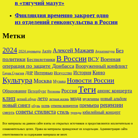
в «тягучий мазут»
Финляндия временно закроет одно
из отделений генконсульства в России
Метки
2024
Алексей Мажаев
Без
Актёр
2024 премьера
Архитектура
В России
политики
ВСУ
Военная
Беспилотники
операция по защите Донбасса
Вооруженный конфликт
Кино
История
ДНР
Интервью
Искусство
Гарик Сукачев
Культура
Новости России
Москва
Музыка
Теги
Россия
анонс концерта
Образование
Петербург
Регионы
клип
лето
мода
новый альбом
мужчины
летний образ
личная жизнь
рецензии
новый сингл
премьера
осень
отмена концертов
обувь
советы стилиста
стиль
юбилейный концерт
смерть
тренды
Все материалы на данном сайте взяты из открытых источников и предоставляются исключительно в
ознакомительных целях. Права на материалы принадлежат их владельцам. Администрация сайта
ответственности за содержание материала не несет.