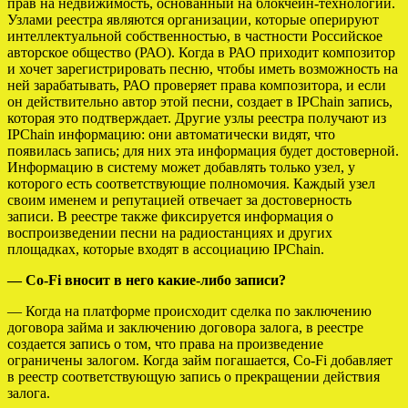
прав на недвижимость, основанный на блокчейн-технологии.
Узлами реестра являются организации, которые оперируют
интеллектуальной собственностью, в частности Российское
авторское общество (РАО). Когда в РАО приходит композитор
и хочет зарегистрировать песню, чтобы иметь возможность на
ней зарабатывать, РАО проверяет права композитора, и если
он действительно автор этой песни, создает в IPChain запись,
которая это подтверждает. Другие узлы реестра получают из
IPChain информацию: они автоматически видят, что
появилась запись; для них эта информация будет достоверной.
Информацию в систему может добавлять только узел, у
которого есть соответствующие полномочия. Каждый узел
своим именем и репутацией отвечает за достоверность
записи. В реестре также фиксируется информация о
воспроизведении песни на радиостанциях и других
площадках, которые входят в ассоциацию IPChain.
— Co-Fi вносит в него какие-либо записи?
— Когда на платформе происходит сделка по заключению
договора займа и заключению договора залога, в реестре
создается запись о том, что права на произведение
ограничены залогом. Когда займ погашается, Co-Fi добавляет
в реестр соответствующую запись о прекращении действия
залога.