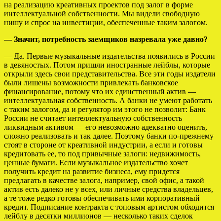
на реализацию креативных проектов под залог в форме
интеллектуальной собственности. Мы видели свободную
нишу и спрос на инвестиции, обеспеченные таким залогом.
— Значит, потребность заемщиков назревала уже давно?
— Да. Первые музыкальные издательства появились в России
в девяностых. Потом пришли иностранные лейблы, которые
открыли здесь свои представительства. Все эти годы издатели
были лишены возможности привлекать банковское
финансирование, потому что их единственный актив —
интеллектуальная собственность. А банки не умеют работать
с таким залогом, да и регулятор им этого не позволит: Банк
России не считает интеллектуальную собственность
ликвидным активом — его невозможно адекватно оценить,
сложно реализовать и так далее. Поэтому банки по-прежнему
стоят в стороне от креативной индустрии, а если и готовы
кредитовать ее, то под привычные залоги: недвижимость,
ценные бумаги. Если музыкальное издательство хочет
получить кредит на развитие бизнеса, ему придется
предлагать в качестве залога, например, свой офис, а такой
актив есть далеко не у всех, или личные средства владельцев,
а те тоже редко готовы обеспечивать ими корпоративный
кредит. Подписание контракта с топовым артистом обходится
лейблу в десятки миллионов — несколько таких сделок