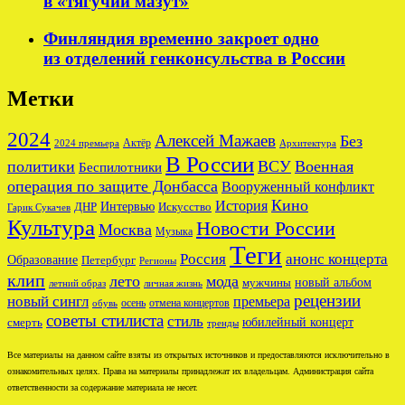
в «тягучий мазут»
Финляндия временно закроет одно
из отделений генконсульства в России
Метки
2024
Алексей Мажаев
Без
Актёр
2024 премьера
Архитектура
В России
политики
ВСУ
Военная
Беспилотники
операция по защите Донбасса
Вооруженный конфликт
Кино
История
ДНР
Интервью
Искусство
Гарик Сукачев
Культура
Новости России
Москва
Музыка
Теги
Россия
анонс концерта
Образование
Петербург
Регионы
клип
лето
мода
новый альбом
мужчины
летний образ
личная жизнь
рецензии
новый сингл
премьера
осень
отмена концертов
обувь
советы стилиста
стиль
юбилейный концерт
смерть
тренды
Все материалы на данном сайте взяты из открытых источников и предоставляются исключительно в
ознакомительных целях. Права на материалы принадлежат их владельцам. Администрация сайта
ответственности за содержание материала не несет.