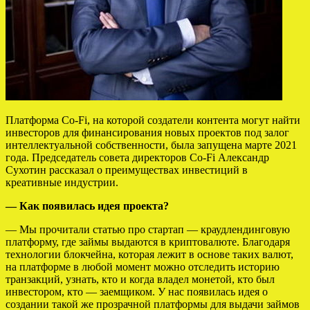
Платформа Co-Fi, на которой создатели контента могут найти
инвесторов для финансирования новых проектов под залог
интеллектуальной собственности, была запущена марте 2021
года. Председатель совета директоров Co-Fi Александр
Сухотин рассказал о преимуществах инвестиций в
креативные индустрии.
–– Как появилась идея проекта?
— Мы прочитали статью про стартап — краудлендинговую
платформу, где займы выдаются в криптовалюте. Благодаря
технологии блокчейна, которая лежит в основе таких валют,
на платформе в любой момент можно отследить историю
транзакций, узнать, кто и когда владел монетой, кто был
инвестором, кто — заемщиком. У нас появилась идея о
создании такой же прозрачной платформы для выдачи займов