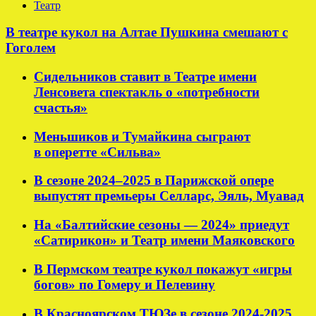
Театр
В театре кукол на Алтае Пушкина смешают с
Гоголем
Сидельников ставит в Театре имени
Ленсовета спектакль о «потребности
счастья»
Меньшиков и Тумайкина сыграют
в оперетте «Сильва»
В сезоне 2024–2025 в Парижской опере
выпустят премьеры Селларс, Эяль, Муавад
На «Балтийские сезоны — 2024» приедут
«Сатирикон» и Театр имени Маяковского
В Пермском театре кукол покажут «игры
богов» по Гомеру и Пелевину
В Красноярском ТЮЗе в сезоне 2024-2025