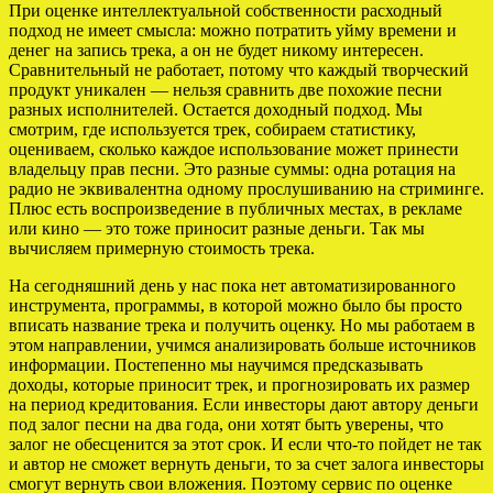
При оценке интеллектуальной собственности расходный
подход не имеет смысла: можно потратить уйму времени и
денег на запись трека, а он не будет никому интересен.
Сравнительный не работает, потому что каждый творческий
продукт уникален — нельзя сравнить две похожие песни
разных исполнителей. Остается доходный подход. Мы
смотрим, где используется трек, собираем статистику,
оцениваем, сколько каждое использование может принести
владельцу прав песни. Это разные суммы: одна ротация на
радио не эквивалентна одному прослушиванию на стриминге.
Плюс есть воспроизведение в публичных местах, в рекламе
или кино — это тоже приносит разные деньги. Так мы
вычисляем примерную стоимость трека.
На сегодняшний день у нас пока нет автоматизированного
инструмента, программы, в которой можно было бы просто
вписать название трека и получить оценку. Но мы работаем в
этом направлении, учимся анализировать больше источников
информации. Постепенно мы научимся предсказывать
доходы, которые приносит трек, и прогнозировать их размер
на период кредитования. Если инвесторы дают автору деньги
под залог песни на два года, они хотят быть уверены, что
залог не обесценится за этот срок. И если что-то пойдет не так
и автор не сможет вернуть деньги, то за счет залога инвесторы
смогут вернуть свои вложения. Поэтому сервис по оценке