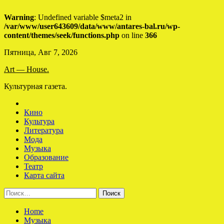
Warning
: Undefined variable $meta2 in
/var/www/user643609/data/www/antares-bal.ru/wp-
content/themes/seek/functions.php
on line
366
Skip
Пятница, Авг 7, 2026
to
Art — House.
content
Культурная газета.
Кино
Культура
Литература
Мода
Музыка
Образование
Театр
Карта сайта
Найти:
Home
Музыка