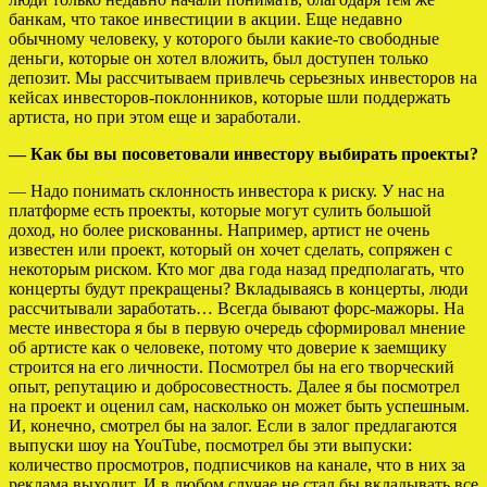
банкам, что такое инвестиции в акции. Еще недавно
обычному человеку, у которого были какие-то свободные
деньги, которые он хотел вложить, был доступен только
депозит. Мы рассчитываем привлечь серьезных инвесторов на
кейсах инвесторов-поклонников, которые шли поддержать
артиста, но при этом еще и заработали.
— Как бы вы посоветовали инвестору выбирать проекты?
— Надо понимать склонность инвестора к риску. У нас на
платформе есть проекты, которые могут сулить большой
доход, но более рискованны. Например, артист не очень
известен или проект, который он хочет сделать, сопряжен с
некоторым риском. Кто мог два года назад предполагать, что
концерты будут прекращены? Вкладываясь в концерты, люди
рассчитывали заработать… Всегда бывают форс-мажоры. На
месте инвестора я бы в первую очередь сформировал мнение
об артисте как о человеке, потому что доверие к заемщику
строится на его личности. Посмотрел бы на его творческий
опыт, репутацию и добросовестность. Далее я бы посмотрел
на проект и оценил сам, насколько он может быть успешным.
И, конечно, смотрел бы на залог. Если в залог предлагаются
выпуски шоу на YouTube, посмотрел бы эти выпуски:
количество просмотров, подписчиков на канале, что в них за
реклама выходит. И в любом случае не стал бы вкладывать все