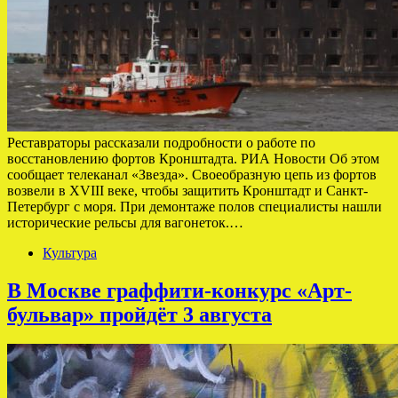
Реставраторы рассказали подробности о работе по
восстановлению фортов Кронштадта. РИА Новости Об этом
сообщает телеканал «Звезда». Своеобразную цепь из фортов
возвели в XVIII веке, чтобы защитить Кронштадт и Санкт-
Петербург с моря. При демонтаже полов специалисты нашли
исторические рельсы для вагонеток.…
Культура
В Москве граффити-конкурс «Арт-
бульвар» пройдёт 3 августа