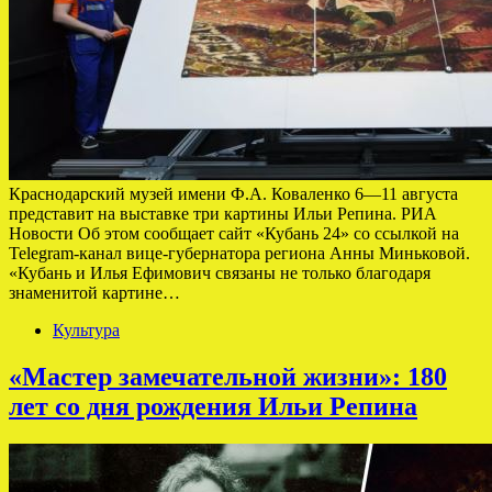
Краснодарский музей имени Ф.А. Коваленко 6—11 августа
представит на выставке три картины Ильи Репина. РИА
Новости Об этом сообщает сайт «Кубань 24» со ссылкой на
Telegram-канал вице-губернатора региона Анны Миньковой.
«Кубань и Илья Ефимович связаны не только благодаря
знаменитой картине…
Культура
«Мастер замечательной жизни»: 180
лет со дня рождения Ильи Репина