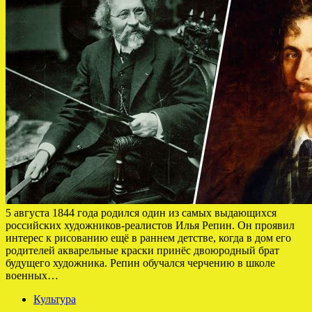
5 августа 1844 года родился один из самых выдающихся
российских художников-реалистов Илья Репин. Он проявил
интерес к рисованию ещё в раннем детстве, когда в дом его
родителей акварельные краски принёс двоюродный брат
будущего художника. Репин обучался черчению в школе
военных…
Культура