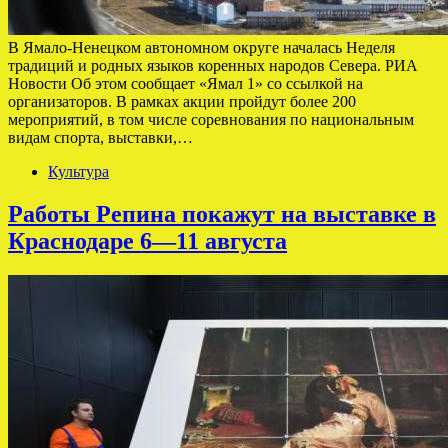
В Ямало-Ненецком автономном округе началась Неделя
традиций и родных языков коренных народов Севера. РИА
Новости Об этом сообщает «Ямал 1» со ссылкой на
организаторов. В рамках акции пройдут более 200
мероприятий, в том числе соревнования по национальным
видам спорта, выставки,…
Культура
Работы Репина покажут на выставке в
Краснодаре 6—11 августа