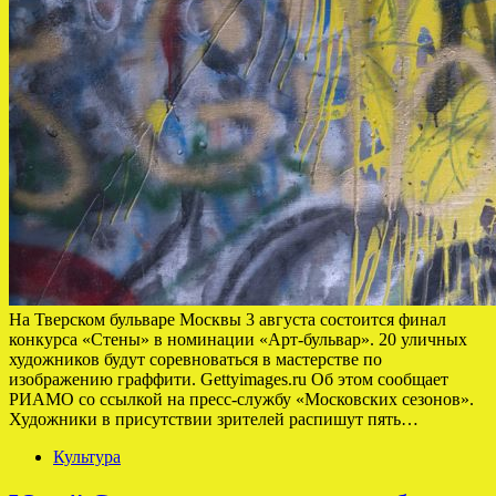
На Тверском бульваре Москвы 3 августа состоится финал
конкурса «Стены» в номинации «Арт-бульвар». 20 уличных
художников будут соревноваться в мастерстве по
изображению граффити. Gettyimages.ru Об этом сообщает
РИАМО со ссылкой на пресс-службу «Московских сезонов».
Художники в присутствии зрителей распишут пять…
Культура