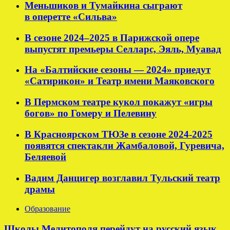
Меньшиков и Тумайкина сыграют
в оперетте «Сильва»
В сезоне 2024–2025 в Парижской опере
выпустят премьеры Селларс, Эяль, Муавад
На «Балтийские сезоны — 2024» приедут
«Сатирикон» и Театр имени Маяковского
В Пермском театре кукол покажут «игры
богов» по Гомеру и Пелевину
В Красноярском ТЮЗе в сезоне 2024-2025
появятся спектакли Жамбаловой, Гуревича,
Беляевой
Вадим Данцигер возглавил Тульский театр
драмы
Образование
Школы Мелитополя перейдут на русский язык