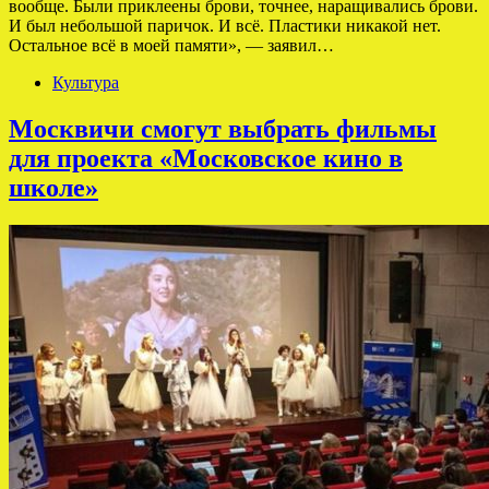
вообще. Были приклеены брови, точнее, наращивались брови.
И был небольшой паричок. И всё. Пластики никакой нет.
Остальное всё в моей памяти», — заявил…
Культура
Москвичи смогут выбрать фильмы
для проекта «Московское кино в
школе»