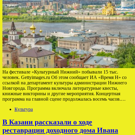
На фестивале «Культурный Нижний» побывали 15 тыс.
человек. Gettyimages.ru Об этом сообщает ИА «Время Н» со
ссылкой на департамент культуры администрации Нижнего
Новгорода. Программа включала литературные квесты,
книжные викторины и другие мероприятия. Концертная
программа на главной сцене продолжалась восемь часов.…
Культура
В Казани рассказали о ходе
реставрации доходного дома Ивана