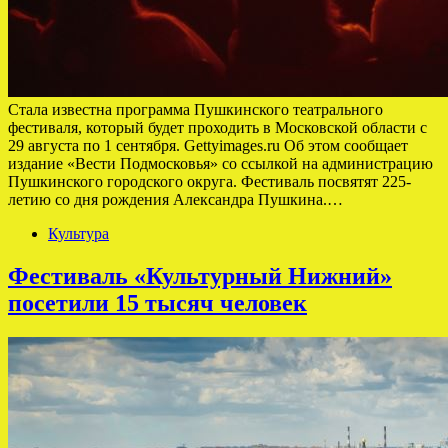
Стала известна программа Пушкинского театрального
фестиваля, который будет проходить в Московской области с
29 августа по 1 сентября. Gettyimages.ru Об этом сообщает
издание «Вести Подмосковья» со ссылкой на администрацию
Пушкинского городского округа. Фестиваль посвятят 225-
летию со дня рождения Александра Пушкина.…
Культура
Фестиваль «Культурный Нижний»
посетили 15 тысяч человек