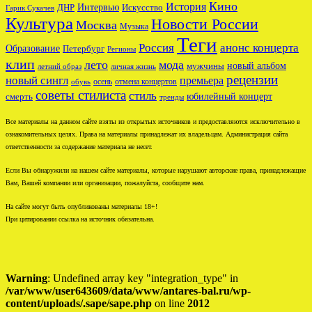
Кино
История
ДНР
Интервью
Искусство
Гарик Сукачев
Культура
Новости России
Москва
Музыка
Теги
Россия
анонс концерта
Образование
Петербург
Регионы
клип
лето
мода
новый альбом
мужчины
летний образ
личная жизнь
рецензии
новый сингл
премьера
осень
отмена концертов
обувь
советы стилиста
стиль
юбилейный концерт
смерть
тренды
Все материалы на данном сайте взяты из открытых источников и предоставляются исключительно в
ознакомительных целях. Права на материалы принадлежат их владельцам. Администрация сайта
ответственности за содержание материала не несет.
Если Вы обнаружили на нашем сайте материалы, которые нарушают авторские права, принадлежащие
Вам, Вашей компании или организации, пожалуйста, сообщите нам.
На сайте могут быть опубликованы материалы 18+!
При цитировании ссылка на источник обязательна.
Warning
: Undefined array key "integration_type" in
/var/www/user643609/data/www/antares-bal.ru/wp-
content/uploads/.sape/sape.php
on line
2012